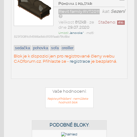
Pohovka s polštáři
Revit family RVT2011
kat:
Sezení
Velikost
812kB
• ze
Staženo:
414
x
dne
29.07.2020
Umístil:
Janovska^
•
md5:
523f3081c54566a9dc5135faab79c8bc
sedačka
pohovka
sofa
oreiller
Blok je k dispozici jen pro registrované členy webu
CADforum.cz. Přihlaste se -
registrace
je bezplatná.
Vaše hodnocení:
Nejste přihlášeni - nemůžete
hodnotit blok