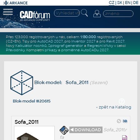
CZ
|
SK
|
EN
|
DE
Přes 123.000 registrovaných u nás, celkem
1.130.000
registrovaných
(CZ+EN)
. Tipy pro
AutoCAD 2027
, pro
Inventor 2027
a pro
Revit 2027
.
Nový
Kalkulátor nosníků
,
Spirograf generátor
a
Regresní křivky
v sekci
Převodníky
.
Kompletní
příkazy
a
proměnné AutoCADu 2027
.
Blok-model: Sofa_2011
(Sezení)
Blok-model #20615
« zpět na Katalog
Sofa_2011
◄ DOWNLOAD
Sofa_2011.r
fa