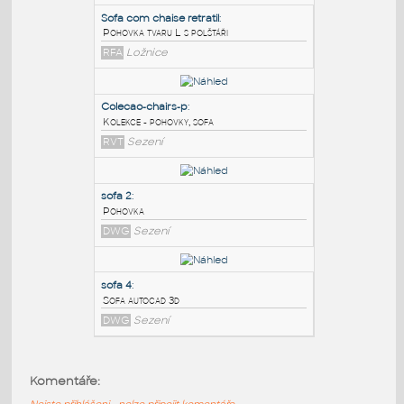
PODOBNÉ BLOKY
:
Sofa com chaise retratil
:
Pohovka tvaru L s polštáři
RFA
Ložnice
Colecao-chairs-p
:
Kolekce - pohovky, sofa
RVT
Sezení
sofa 2
:
Komentáře:
Pohovka
Nejste přihlášeni - nelze připojit komentáře