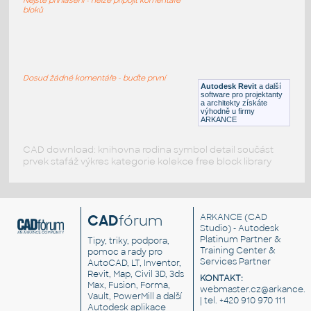
DWG
Sezení
bloků
sofa 4
:
Sofa autocad 3d
Dosud žádné komentáře - buďte první
Autodesk Revit
a další
DWG
Sezení
software pro projektanty
a architekty získáte
výhodně u firmy
ARKANCE
CAD download: knihovna rodina symbol detail součást
prvek stafáž výkres kategorie kolekce free block library
CAD
fórum
ARKANCE
(CAD
Studio) - Autodesk
Platinum Partner &
Tipy, triky, podpora,
Training Center &
pomoc a rady pro
Services Partner
AutoCAD, LT, Inventor,
Revit, Map, Civil 3D, 3ds
KONTAKT:
Max, Fusion, Forma,
webmaster.cz@arkance.w
Vault, PowerMill a další
| tel. +420 910 970 111
Autodesk aplikace