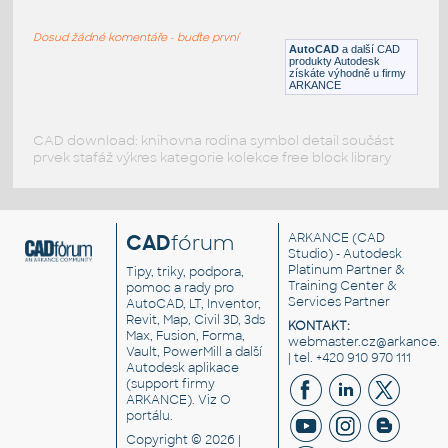
značka CE
Dosud žádné komentáře - buďte první
DWG
_Různé-Jiné
AutoCAD
a další CAD
produkty Autodesk
získáte výhodně u firmy
ARKANCE
CAD download: knihovna rodina symbol detail součást
prvek stafáž výkres kategorie kolekce free block library
CAD
fórum
ARKANCE
(CAD
Studio) - Autodesk
Platinum Partner &
Tipy, triky, podpora,
Training Center &
pomoc a rady pro
Services Partner
AutoCAD, LT, Inventor,
Revit, Map, Civil 3D, 3ds
KONTAKT:
Max, Fusion, Forma,
webmaster.cz@arkance.w
Vault, PowerMill a další
| tel. +420 910 970 111
Autodesk aplikace
(support firmy
ARKANCE). Viz
O
portálu
.
Copyright © 2026 |