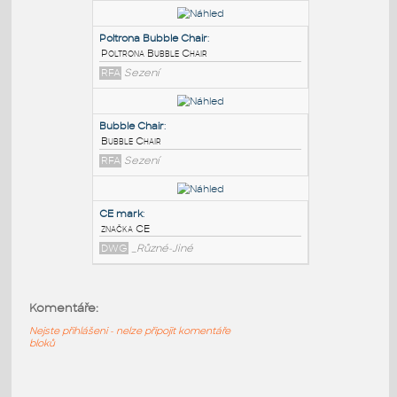
PODOBNÉ BLOKY
:
id_BULLE DE COUPE dyn
:
Bublina
DWG
Výkresové prvky
Poltrona Bubble Chair
:
Poltrona Bubble Chair
RFA
Sezení
Bubble Chair
:
Bubble Chair
Komentáře:
RFA
Sezení
Nejste přihlášeni - nelze připojit komentáře
bloků
CE mark
: