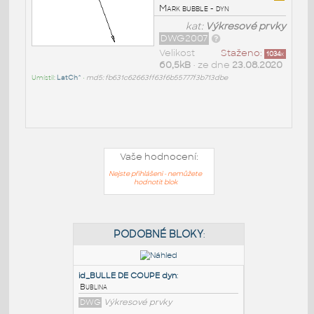
Mark bubble - dyn
kat:
Výkresové prvky
DWG2007
Velikost
Staženo:
1034
x
60,5kB
• ze dne
23.08.2020
Umístil:
LatCh^
•
md5: fb631c62663ff63f6b55777f3b713dbe
Vaše hodnocení:
Nejste přihlášeni - nemůžete
hodnotit blok