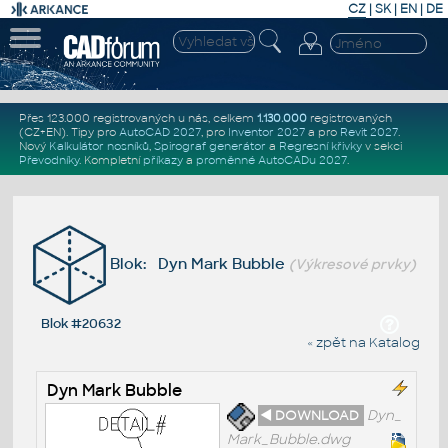
CZ
|
SK
|
EN
|
DE
Přes 123.000 registrovaných u nás, celkem
1.130.000
registrovaných
(CZ+EN)
. Tipy pro
AutoCAD 2027
, pro
Inventor 2027
a pro
Revit 2027
.
Nový
Kalkulátor nosníků
,
Spirograf generátor
a
Regresní křivky
v sekci
Převodníky
.
Kompletní
příkazy
a
proměnné AutoCADu 2027
.
Blok: Dyn Mark Bubble
(Výkresové prvky)
Blok #20632
« zpět na Katalog
Dyn Mark Bubble
◄ DOWNLOAD
Dyn_
Mark_Bubble.dwg