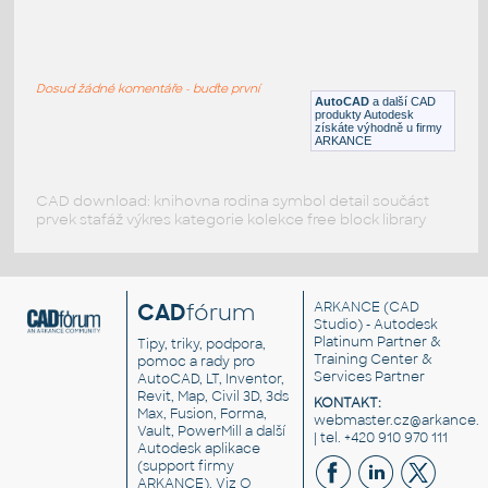
Dynamic Elec. Plan Symbols
:
Dynamické elektro značky
Dosud žádné komentáře - buďte první
DWG
_Různé-Jiné
AutoCAD
a další CAD
produkty Autodesk
získáte výhodně u firmy
ARKANCE
CAD download: knihovna rodina symbol detail součást
prvek stafáž výkres kategorie kolekce free block library
CAD
fórum
ARKANCE
(CAD
Studio) - Autodesk
Platinum Partner &
Tipy, triky, podpora,
Training Center &
pomoc a rady pro
Services Partner
AutoCAD, LT, Inventor,
Revit, Map, Civil 3D, 3ds
KONTAKT:
Max, Fusion, Forma,
webmaster.cz@arkance.w
Vault, PowerMill a další
| tel. +420 910 970 111
Autodesk aplikace
(support firmy
ARKANCE). Viz
O