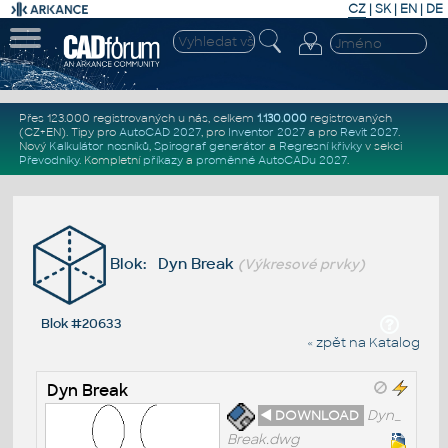
CZ
|
SK
|
EN
|
DE
Přes 123.000 registrovaných u nás, celkem
1.130.000
registrovaných
(CZ+EN)
. Tipy pro
AutoCAD 2027
, pro
Inventor 2027
a pro
Revit 2027
.
Nový
Kalkulátor nosníků
,
Spirograf generátor
a
Regresní křivky
v sekci
Převodníky
.
Kompletní
příkazy
a
proměnné AutoCADu 2027
.
Blok: Dyn Break
(Výkresové prvky)
Blok #20633
« zpět na Katalog
Dyn Break
◄ DOWNLOAD
Dyn_
Break.dwg