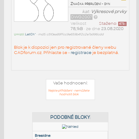
Značka přerušení - dyn
kat:
Výkresové prvky
DWG2007
Velikost
Staženo:
673
x
78,1kB
• ze dne
23.08.2020
Umístil:
LatCh^
•
md5: c510ea89ffcc9e659b4f2c2e7a996cdd
Blok je k dispozici jen pro registrované členy webu
CADforum.cz. Přihlaste se -
registrace
je bezplatná.
Vaše hodnocení:
Nejste přihlášeni - nemůžete
hodnotit blok