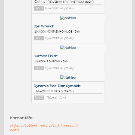
PODOBNÉ BLOKY
:
Breakline
:
Čára s přerušením (parametrický blok)
DWG
Výkresové prvky
Dyn Wrench
:
Značka montážního klíče - dyn
DWG
Výkresové prvky
Surface Finish
:
Komentáře:
Značka povrchu - dyn
Nejste přihlášeni - nelze připojit komentáře
DWG
Výkresové prvky
bloků