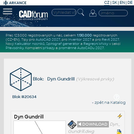
CZ
|
SK
|
EN
|
DE
Přes 123.000 registrovaných u nás, celkem
1.130.000
registrovaných
(CZ+EN)
. Tipy pro
AutoCAD 2027
, pro
Inventor 2027
a pro
Revit 2027
.
Nový
Kalkulátor nosníků
,
Spirograf generátor
a
Regresní křivky
v sekci
Převodníky
.
Kompletní
příkazy
a
proměnné AutoCADu 2027
.
Blok: Dyn Gundrill
(Výkresové prvky)
Blok #20634
« zpět na Katalog
Dyn Gundrill
◄ DOWNLOAD
Dyn_
Gundrill.dwg