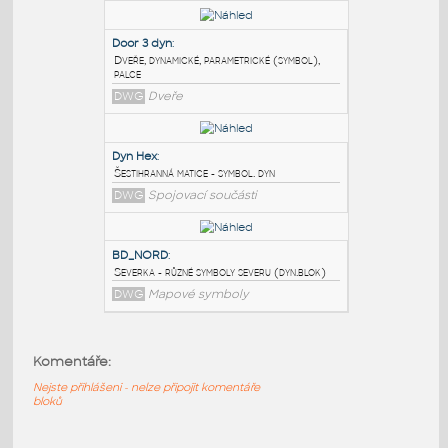
PODOBNÉ BLOKY
:
CAMERA-DYN
:
Videokamera, symbol
DWG
Sdělovací
Door 3 dyn
:
Dveře, dynamické, parametrické (symbol),
palce
DWG
Dveře
Dyn Hex
:
Komentáře:
Šestihranná matice - symbol. dyn
DWG
Spojovací součásti
Nejste přihlášeni - nelze připojit komentáře
bloků