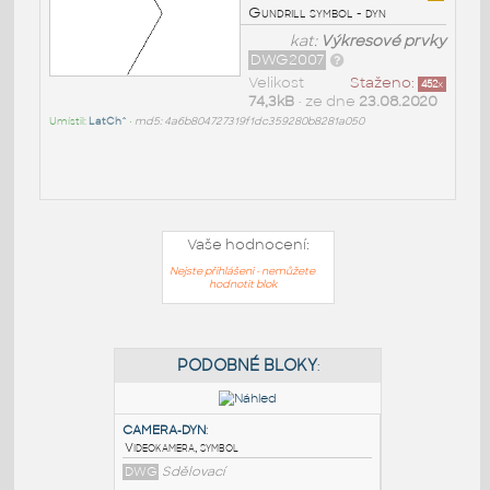
Gundrill symbol - dyn
kat:
Výkresové prvky
DWG2007
Velikost
Staženo:
452
x
74,3kB
• ze dne
23.08.2020
Umístil:
LatCh^
•
md5: 4a6b804727319f1dc359280b8281a050
Vaše hodnocení:
Nejste přihlášeni - nemůžete
hodnotit blok