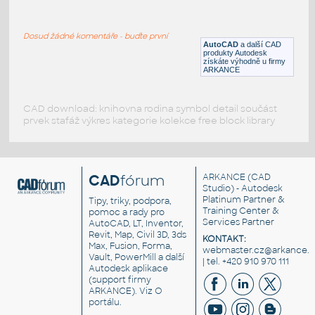
BD_NORD
:
Severka - různé symboly severu (dyn.blok)
Dosud žádné komentáře - buďte první
DWG
Mapové symboly
AutoCAD
a další CAD
produkty Autodesk
získáte výhodně u firmy
ARKANCE
CAD download: knihovna rodina symbol detail součást
prvek stafáž výkres kategorie kolekce free block library
CAD
fórum
ARKANCE
(CAD
Studio) - Autodesk
Platinum Partner &
Tipy, triky, podpora,
Training Center &
pomoc a rady pro
Services Partner
AutoCAD, LT, Inventor,
Revit, Map, Civil 3D, 3ds
KONTAKT:
Max, Fusion, Forma,
webmaster.cz@arkance.w
Vault, PowerMill a další
| tel. +420 910 970 111
Autodesk aplikace
(support firmy
ARKANCE). Viz
O
portálu
.