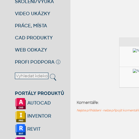
ŠKOLENÍ/VÝUKA
VIDEO UKÁZKY
PRÁCE, MÍSTA
CAD PRODUKTY
WEB ODKAZY
PROFI PODPORA
ⓘ
PORTÁLY PRODUKTŮ
AUTOCAD
Komentáře:
Nejste přihlášeni - nelze připojit komentá
INVENTOR
REVIT