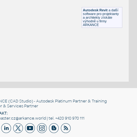
RFA
Osvětlení
Autodesk Revit
a další
software pro projektanty
a architekty získáte
výhodně u firmy
ARKANCE
NCE
(CAD Studio) - Autodesk Platinum Partner & Training
r & Services Partner
AKT:
ster.cz@arkance.world | tel. +420 910 970 111