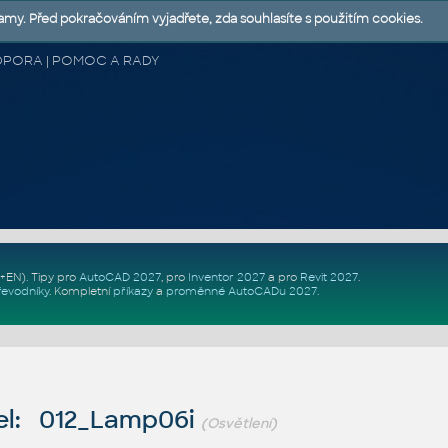
lamy. Před pokračováním vyjadřete, zda souhlasíte s použitím cookies.
 PODPORA | POMOC A RADY
Z+EN)
. Tipy pro
AutoCAD 2027
, pro
Inventor 2027
a pro
Revit 2027
.
řevodníky
.
Kompletní
příkazy
a
proměnné AutoCADu 2027
.
el: 012_Lamp06i
(Osvětlení)