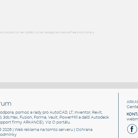
RFA
Osvětlení
l součást prvek stafáž výkres kategorie kolekce free block library
rum
ARKA
Cente
, podpora, pomoc a rady pro AutoCAD, LT, Inventor, Revit,
KONT
3D, 3ds Max, Fusion, Forma, Vault, PowerMill a další Autodesk
webma
support firmy ARKANCE). Viz
O portálu
.
© 2026 |
Web reklama
na tomto serveru |
Ochrana
podmínky