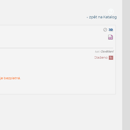
« zpět na Katalog
kat:
Osvětlení
Staženo:
1
x
je bezplatná.