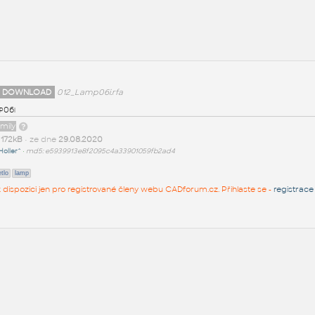
 DOWNLOAD
012_Lamp06i.rfa
p06i
amily
t
172kB
• ze dne
29.08.2020
Holler^
•
md5: e5939913e8f2095c4a33901059fb2ad4
tlo
lamp
 k dispozici jen pro registrované členy webu CADforum.cz. Přihlaste se -
registrace