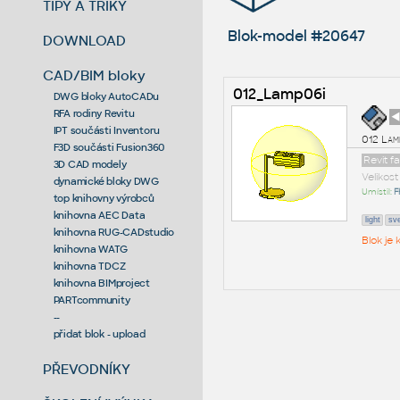
TIPY A TRIKY
Blok-model #20647
DOWNLOAD
CAD/BIM bloky
012_Lamp06i
DWG bloky AutoCADu
RFA rodiny Revitu
◄
IPT součásti Inventoru
012 Lam
F3D součásti Fusion360
Revit f
3D CAD modely
Velikos
dynamické bloky DWG
Umístil:
F
top knihovny výrobců
knihovna AEC Data
light
sve
knihovna RUG-CADstudio
Blok je
knihovna WATG
knihovna TDCZ
knihovna BIMproject
PARTcommunity
--
přidat blok - upload
PŘEVODNÍKY