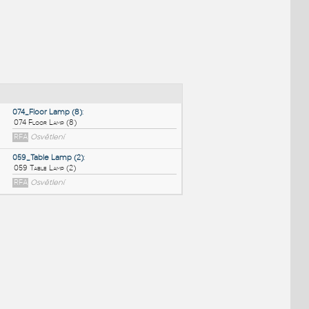
NÉ BLOKY
:
074_Floor Lamp (8)
:
074 Floor Lamp (8)
RFA
Osvětlení
059_Table Lamp (2)
:
059 Table Lamp (2)