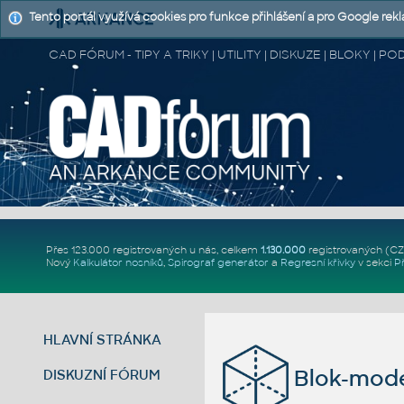
Tento portál využívá cookies pro funkce přihlášení a pro Google rek
CAD FÓRUM - TIPY A TRIKY | UTILITY | DISKUZE | BLOKY |
Přes 123.000 registrovaných u nás, celkem
1.130.000
registrovaných (C
Nový
Kalkulátor nosníků
,
Spirograf generátor
a
Regresní křivky
v sekci
P
HLAVNÍ STRÁNKA
Blok-mod
DISKUZNÍ FÓRUM