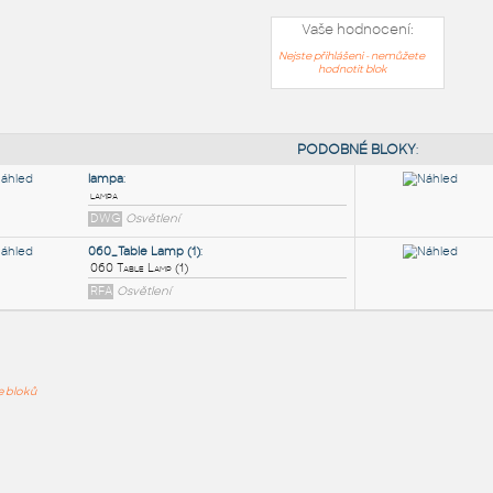
Vaše hodnocení:
Nejste přihlášeni - nemůžete
hodnotit blok
PODOB
lampa
:
ře bloků
lampa
DWG
Osvětlení
060_Table Lamp (1)
:
060 Table Lamp (1)