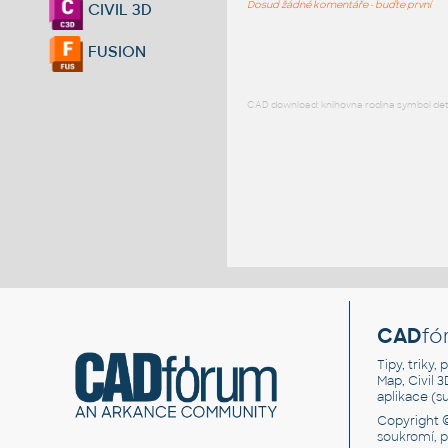
Dosud žádné komentáře - buďte první
CIVIL 3D
FUSION
CAD download: knihovna rodina symbol detai
CAD
fó
Tipy, triky
Map, Civil 
aplikace (
Copyright 
soukromí, 