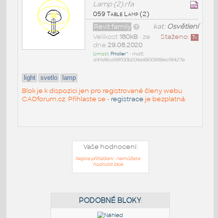
Lamp (2).rfa
059 Table Lamp (2)
Revit family
kat:
Osvětlení
Velikost
180kB
• ze
Staženo:
7
x
dne
29.08.2020
Umístil:
FHoller^
•
md5:
d41d8cd98f00b204e9800998ecf8427e
light
svetlo
lamp
Blok je k dispozici jen pro registrované členy webu
CADforum.cz. Přihlaste se -
registrace
je bezplatná.
Vaše hodnocení:
Nejste přihlášeni - nemůžete
hodnotit blok