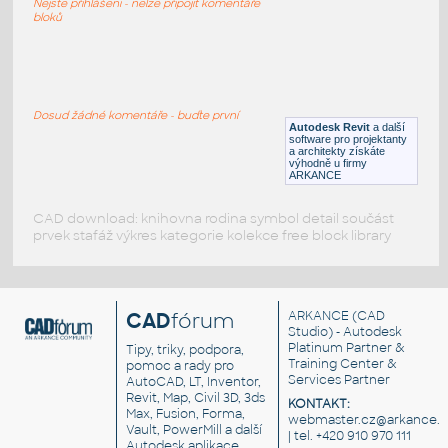
Nejste přihlášeni - nelze připojit komentáře
RFA
Osvětlení
bloků
060_Table Lamp (1)
:
060 Table Lamp (1)
Dosud žádné komentáře - buďte první
Autodesk Revit
a další
RFA
Osvětlení
software pro projektanty
a architekty získáte
výhodně u firmy
ARKANCE
CAD download: knihovna rodina symbol detail součást
prvek stafáž výkres kategorie kolekce free block library
CAD
fórum
ARKANCE
(CAD
Studio) - Autodesk
Platinum Partner &
Tipy, triky, podpora,
Training Center &
pomoc a rady pro
Services Partner
AutoCAD, LT, Inventor,
Revit, Map, Civil 3D, 3ds
KONTAKT:
Max, Fusion, Forma,
webmaster.cz@arkance.w
Vault, PowerMill a další
| tel. +420 910 970 111
Autodesk aplikace