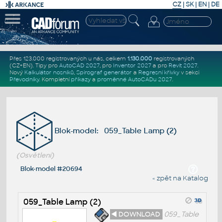
CZ
|
SK
|
EN
|
DE
Přes 123.000 registrovaných u nás, celkem
1.130.000
registrovaných
(CZ+EN)
. Tipy pro
AutoCAD 2027
, pro
Inventor 2027
a pro
Revit 2027
.
Nový
Kalkulátor nosníků
,
Spirograf generátor
a
Regresní křivky
v sekci
Převodníky
.
Kompletní
příkazy
a
proměnné AutoCADu 2027
.
Blok-model: 059_Table Lamp (2)
(Osvětlení)
Blok-model #20694
« zpět na Katalog
059_Table Lamp (2)
◄ DOWNLOAD
059_Table