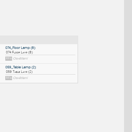
NÉ BLOKY
:
074_Floor Lamp (8)
:
074 Floor Lamp (8)
RFA
Osvětlení
059_Table Lamp (2)
:
059 Table Lamp (2)