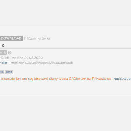
 DOWNLOAD
018_Lamp12i.rfa
p12i
amily
t
172kB
• ze dne
29.08.2020
Holler^
•
md5: f69702af9b6f9eb6e852e4ad8bbfeaab
tlo
lamp
 k dispozici jen pro registrované členy webu CADforum.cz. Přihlaste se -
registrace