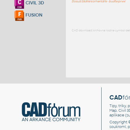
Dosud žádné komentáře - buďte první
CIVIL 3D
FUSION
CAD download: knihovna rodina symbol detai
CAD
fó
Tipy, triky
Map, Civil 
aplikace (
Copyright 
soukromí, 