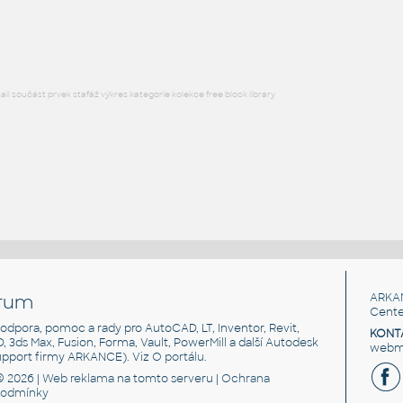
RFA
Osvětlení
l součást prvek stafáž výkres kategorie kolekce free block library
rum
ARKA
Cente
, podpora, pomoc a rady pro AutoCAD, LT, Inventor, Revit,
KONT
3D, 3ds Max, Fusion, Forma, Vault, PowerMill a další Autodesk
webma
support firmy ARKANCE). Viz
O portálu
.
© 2026 |
Web reklama
na tomto serveru |
Ochrana
podmínky