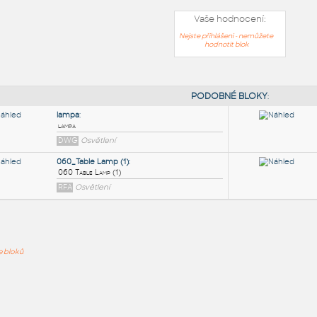
Vaše hodnocení:
Nejste přihlášeni - nemůžete
hodnotit blok
PODOB
lampa
:
ře bloků
lampa
DWG
Osvětlení
060_Table Lamp (1)
:
060 Table Lamp (1)