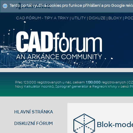
Tento portál využívá cookies pro funkce přihlášení a pro Google rek
CAD FÓRUM - TIPY A TRIKY | UTILITY | DISKUZE | BLOKY |
Přes 123.000 registrovaných u nás, celkem
1.130.000
registrovaných (C
Nový
Kalkulátor nosníků
,
Spirograf generátor
a
Regresní křivky
v sekci
P
HLAVNÍ STRÁNKA
Blok-mode
DISKUZNÍ FÓRUM