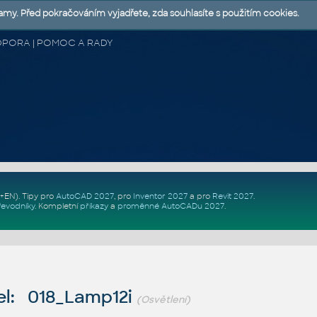
lamy. Před pokračováním vyjadřete, zda souhlasíte s použitím cookies.
 PODPORA | POMOC A RADY
Z+EN)
. Tipy pro
AutoCAD 2027
, pro
Inventor 2027
a pro
Revit 2027
.
řevodníky
.
Kompletní
příkazy
a
proměnné AutoCADu 2027
.
l: 018_Lamp12i
(Osvětlení)