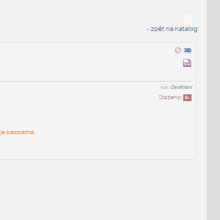
« zpět na Katalog
kat:
Osvětlení
Staženo:
9
x
je bezplatná.