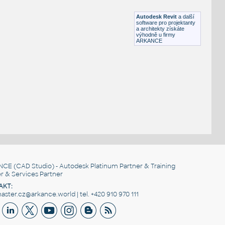
RFA
Osvětlení
Autodesk Revit
a další
software pro projektanty
a architekty získáte
výhodně u firmy
ARKANCE
NCE
(CAD Studio) - Autodesk Platinum Partner & Training
r & Services Partner
AKT:
ster.cz@arkance.world | tel. +420 910 970 111