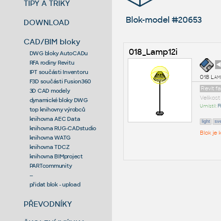
TIPY A TRIKY
Blok-model #20653
DOWNLOAD
CAD/BIM bloky
018_Lamp12i
DWG bloky AutoCADu
RFA rodiny Revitu
◄
IPT součásti Inventoru
018 Lam
F3D součásti Fusion360
Revit f
3D CAD modely
Velikos
dynamické bloky DWG
Umístil:
F
top knihovny výrobců
knihovna AEC Data
light
sve
knihovna RUG-CADstudio
Blok je
knihovna WATG
knihovna TDCZ
knihovna BIMproject
PARTcommunity
--
přidat blok - upload
PŘEVODNÍKY