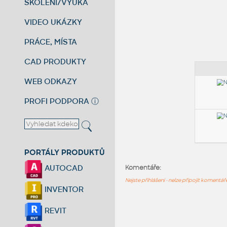
ŠKOLENÍ/VÝUKA
VIDEO UKÁZKY
PRÁCE, MÍSTA
CAD PRODUKTY
WEB ODKAZY
PROFI PODPORA
ⓘ
PORTÁLY PRODUKTŮ
AUTOCAD
Komentáře:
Nejste přihlášeni - nelze připojit komentá
INVENTOR
REVIT