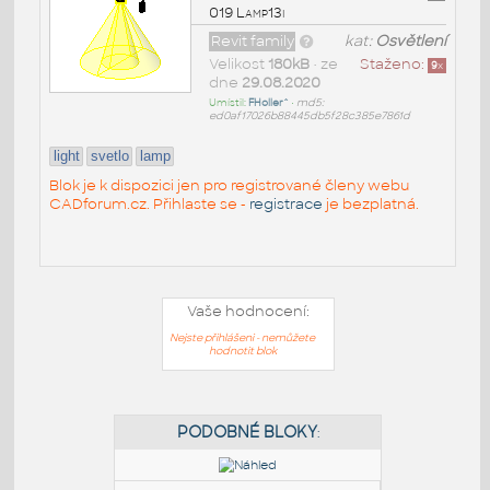
019 Lamp13i
Revit family
kat:
Osvětlení
Velikost
180kB
• ze
Staženo:
9
x
dne
29.08.2020
Umístil:
FHoller^
•
md5:
ed0af17026b88445db5f28c385e7861d
light
svetlo
lamp
Blok je k dispozici jen pro registrované členy webu
CADforum.cz. Přihlaste se -
registrace
je bezplatná.
Vaše hodnocení:
Nejste přihlášeni - nemůžete
hodnotit blok