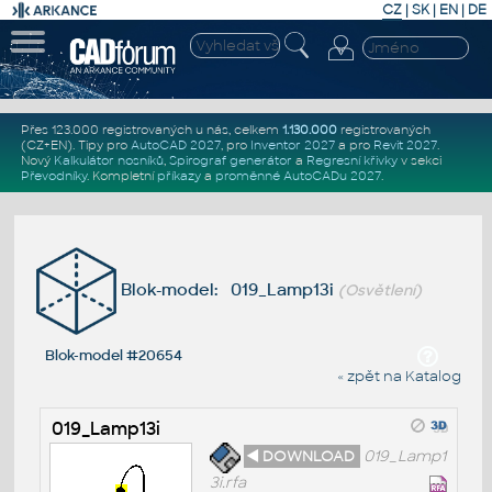
CZ
|
SK
|
EN
|
DE
Přes 123.000 registrovaných u nás, celkem
1.130.000
registrovaných
(CZ+EN)
. Tipy pro
AutoCAD 2027
, pro
Inventor 2027
a pro
Revit 2027
.
Nový
Kalkulátor nosníků
,
Spirograf generátor
a
Regresní křivky
v sekci
Převodníky
.
Kompletní
příkazy
a
proměnné AutoCADu 2027
.
Blok-model: 019_Lamp13i
(Osvětlení)
Blok-model #20654
« zpět na Katalog
019_Lamp13i
◄ DOWNLOAD
019_Lamp1
3i.rfa