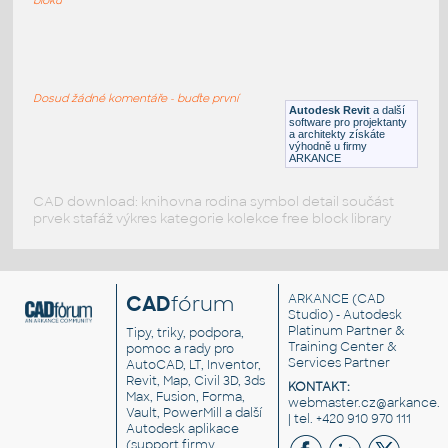
059_Table Lamp (2)
:
059 Table Lamp (2)
Dosud žádné komentáře - buďte první
RFA
Osvětlení
Autodesk Revit
a další
software pro projektanty
a architekty získáte
výhodně u firmy
ARKANCE
CAD download: knihovna rodina symbol detail součást
prvek stafáž výkres kategorie kolekce free block library
CAD
fórum
ARKANCE
(CAD
Studio) - Autodesk
Platinum Partner &
Tipy, triky, podpora,
Training Center &
pomoc a rady pro
Services Partner
AutoCAD, LT, Inventor,
Revit, Map, Civil 3D, 3ds
KONTAKT:
Max, Fusion, Forma,
webmaster.cz@arkance.w
Vault, PowerMill a další
| tel. +420 910 970 111
Autodesk aplikace
(support firmy