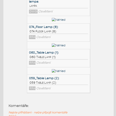
PODOBNÉ BLOKY
:
lampa
:
lampa
DWG
Osvětlení
074_Floor Lamp (8)
:
074 Floor Lamp (8)
RFA
Osvětlení
060_Table Lamp (1)
:
Komentáře:
060 Table Lamp (1)
Nejste přihlášeni - nelze připojit komentáře
RFA
Osvětlení
bloků