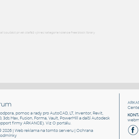
RFA
Osvětlení
l součást prvek stafáž výkres kategorie kolekce free block library
rum
ARKA
Cente
, podpora, pomoc a rady pro AutoCAD, LT, Inventor, Revit,
KONT
3D, 3ds Max, Fusion, Forma, Vault, PowerMill a další Autodesk
webma
support firmy ARKANCE). Viz
O portálu
.
© 2026 |
Web reklama
na tomto serveru |
Ochrana
podmínky