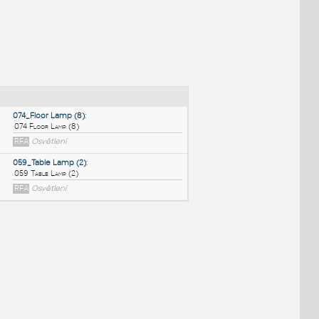
NÉ BLOKY
:
074_Floor Lamp (8)
:
074 Floor Lamp (8)
RFA
Osvětlení
059_Table Lamp (2)
:
059 Table Lamp (2)