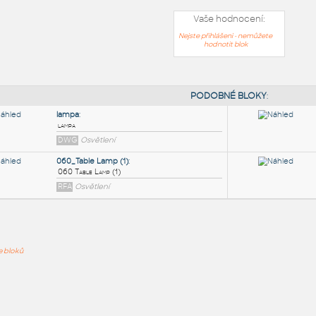
Vaše hodnocení:
Nejste přihlášeni - nemůžete
hodnotit blok
PODOB
lampa
:
ře bloků
lampa
DWG
Osvětlení
060_Table Lamp (1)
:
060 Table Lamp (1)