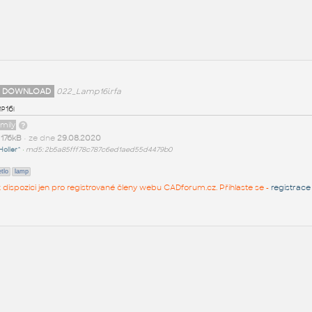
 DOWNLOAD
022_Lamp16i.rfa
p16i
amily
t
176kB
• ze dne
29.08.2020
Holler^
•
md5: 2b5a85fff78c787c6ed1aed55d4479b0
tlo
lamp
 k dispozici jen pro registrované členy webu CADforum.cz. Přihlaste se -
registrace