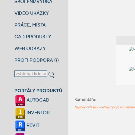
ŠKOLENÍ/VÝUKA
VIDEO UKÁZKY
PRÁCE, MÍSTA
CAD PRODUKTY
WEB ODKAZY
PROFI PODPORA
ⓘ
PORTÁLY PRODUKTŮ
AUTOCAD
Komentáře:
Nejste přihlášeni - nelze připojit komentá
INVENTOR
REVIT