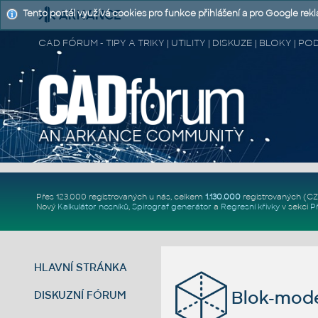
Tento portál využívá cookies pro funkce přihlášení a pro Google rek
CAD FÓRUM - TIPY A TRIKY | UTILITY | DISKUZE | BLOKY |
Přes 123.000 registrovaných u nás, celkem
1.130.000
registrovaných (C
Nový
Kalkulátor nosníků
,
Spirograf generátor
a
Regresní křivky
v sekci
P
HLAVNÍ STRÁNKA
Blok-mode
DISKUZNÍ FÓRUM