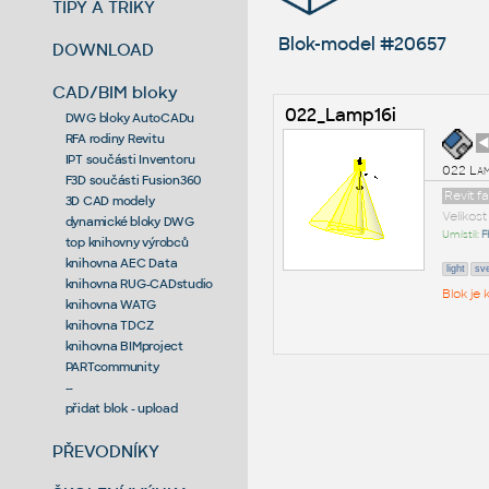
TIPY A TRIKY
Blok-model #20657
DOWNLOAD
CAD/BIM bloky
022_Lamp16i
DWG bloky AutoCADu
RFA rodiny Revitu
◄
IPT součásti Inventoru
022 Lam
F3D součásti Fusion360
Revit f
3D CAD modely
Velikos
dynamické bloky DWG
Umístil:
F
top knihovny výrobců
knihovna AEC Data
light
sve
knihovna RUG-CADstudio
Blok je
knihovna WATG
knihovna TDCZ
knihovna BIMproject
PARTcommunity
--
přidat blok - upload
PŘEVODNÍKY