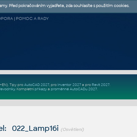
lamy. Před pokračováním vyjadřete, zda souhlasíte s použitím cookies.
 PODPORA | POMOC A RADY
Z+EN)
. Tipy pro
AutoCAD 2027
, pro
Inventor 2027
a pro
Revit 2027
.
řevodníky
.
Kompletní
příkazy
a
proměnné AutoCADu 2027
.
l: 022_Lamp16i
(Osvětlení)