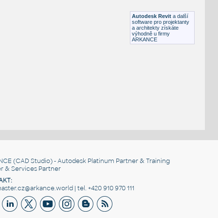
RFA
Osvětlení
Autodesk Revit
a další
software pro projektanty
a architekty získáte
výhodně u firmy
ARKANCE
NCE
(CAD Studio) - Autodesk Platinum Partner & Training
r & Services Partner
AKT:
ster.cz@arkance.world | tel. +420 910 970 111