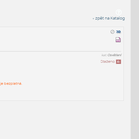
« zpět na Katalog
kat:
Osvětlení
Staženo:
4
x
je bezplatná.