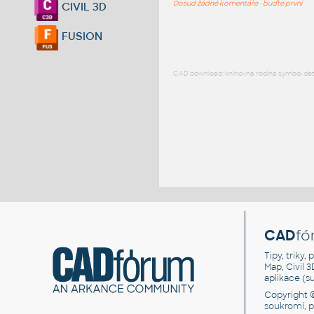
Dosud žádné komentáře - buďte první
CIVIL 3D
FUSION
CAD download: knihovna rodina symbol detai
CAD
fó
Tipy, triky
Map, Civil 
aplikace (
Copyright 
soukromí, 