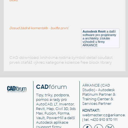
059_Table Lamp (2)
:
059 Table Lamp (2)
Dosud žádné komentáře - buďte první
RFA
Osvětlení
Autodesk Revit
a další
software pro projektanty
a architekty získáte
výhodně u firmy
ARKANCE
CAD download: knihovna rodina symbol detail součást
prvek stafáž výkres kategorie kolekce free block library
CAD
fórum
ARKANCE
(CAD
Studio) - Autodesk
Platinum Partner &
Tipy, triky, podpora,
Training Center &
pomoc a rady pro
Services Partner
AutoCAD, LT, Inventor,
Revit, Map, Civil 3D, 3ds
KONTAKT:
Max, Fusion, Forma,
webmaster.cz@arkance.w
Vault, PowerMill a další
| tel. +420 910 970 111
Autodesk aplikace
(support firmy