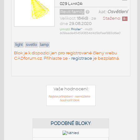
029 Lamp24i
Revit family
kat:
Osvětlení
Velikost
184kB
• ze
Staženo:
8
x
dne
29.08.2020
Umístil:
FHoller^
•
md5:
b09aade454590654d4d9dfaef883d6e0
light
svetlo
lamp
Blok je k dispozici jen pro registrované členy webu
CADforum.cz. Přihlaste se -
registrace
je bezplatná.
Vaše hodnocení:
Nejste přihlášeni - nemůžete
hodnotit blok