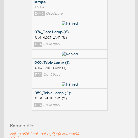
PODOBNÉ BLOKY
:
lampa
:
lampa
DWG
Osvětlení
074_Floor Lamp (8)
:
074 Floor Lamp (8)
RFA
Osvětlení
060_Table Lamp (1)
:
Komentáře:
060 Table Lamp (1)
Nejste přihlášeni - nelze připojit komentáře
RFA
Osvětlení
bloků