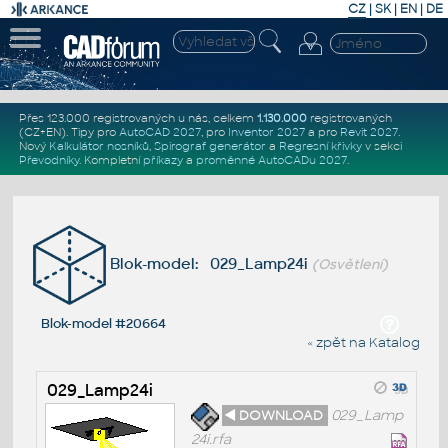
CZ
|
SK
|
EN
|
DE
Přes 123.000 registrovaných u nás, celkem
1.130.000
registrovaných
(CZ+EN)
. Tipy pro
AutoCAD 2027
, pro
Inventor 2027
a pro
Revit 2027
.
Nový
Kalkulátor nosníků
,
Spirograf generátor
a
Regresní křivky
v sekci
Převodníky
.
Kompletní
příkazy
a
proměnné AutoCADu 2027
.
Blok-model: 029_Lamp24i
(Osvětlení)
Blok-model #20664
« zpět na Katalog
029_Lamp24i
◄ DOWNLOAD
029_Lamp
24i.rfa