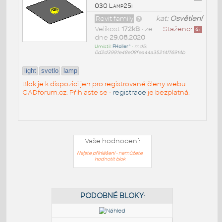
030 Lamp25i
Revit family
kat:
Osvětlení
Velikost
172kB
• ze
Staženo:
6
x
dne
29.08.2020
Umístil:
FHoller^
•
md5:
0d2d3991e48e08fea44a35214ff6914b
light
svetlo
lamp
Blok je k dispozici jen pro registrované členy webu
CADforum.cz. Přihlaste se -
registrace
je bezplatná.
Vaše hodnocení:
Nejste přihlášeni - nemůžete
hodnotit blok