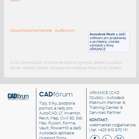
059_Table Lamp (2)
:
059 Table Lamp (2)
Dosud žádné komentáře - buďte první
RFA
Osvětlení
Autodesk Revit
a další
software pro projektanty
a architekty získáte
výhodně u firmy
ARKANCE
CAD download: knihovna rodina symbol detail součást
prvek stafáž výkres kategorie kolekce free block library
CAD
fórum
ARKANCE
(CAD
Studio) - Autodesk
Platinum Partner &
Tipy, triky, podpora,
Training Center &
pomoc a rady pro
Services Partner
AutoCAD, LT, Inventor,
Revit, Map, Civil 3D, 3ds
KONTAKT:
Max, Fusion, Forma,
webmaster.cz@arkance.w
Vault, PowerMill a další
| tel. +420 910 970 111
Autodesk aplikace
(support firmy