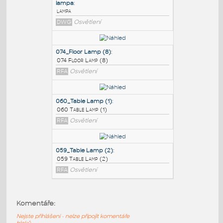
PODOBNÉ BLOKY
:
lampa
:
lampa
DWG
Osvětlení
074_Floor Lamp (8)
:
074 Floor Lamp (8)
RFA
Osvětlení
060_Table Lamp (1)
:
Komentáře:
060 Table Lamp (1)
Nejste přihlášeni - nelze připojit komentáře
RFA
Osvětlení
bloků