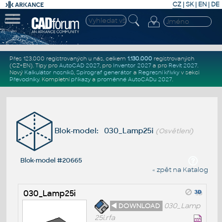
CZ
|
SK
|
EN
|
DE
Přes 123.000 registrovaných u nás, celkem
1.130.000
registrovaných
(CZ+EN)
. Tipy pro
AutoCAD 2027
, pro
Inventor 2027
a pro
Revit 2027
.
Nový
Kalkulátor nosníků
,
Spirograf generátor
a
Regresní křivky
v sekci
Převodníky
.
Kompletní
příkazy
a
proměnné AutoCADu 2027
.
Blok-model: 030_Lamp25i
(Osvětlení)
Blok-model #20665
« zpět na Katalog
030_Lamp25i
◄ DOWNLOAD
030_Lamp
25i.rfa