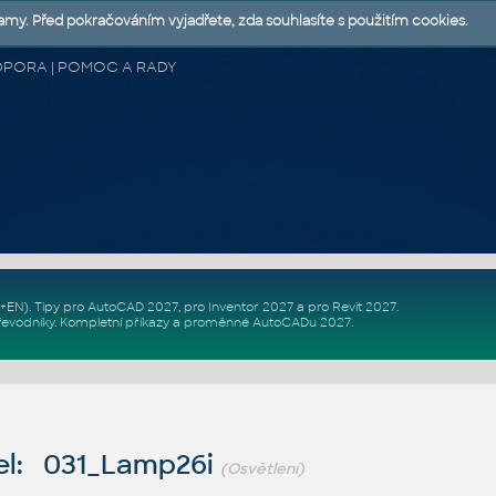
lamy. Před pokračováním vyjadřete, zda souhlasíte s použitím cookies.
 PODPORA | POMOC A RADY
Z+EN)
. Tipy pro
AutoCAD 2027
, pro
Inventor 2027
a pro
Revit 2027
.
řevodníky
.
Kompletní
příkazy
a
proměnné AutoCADu 2027
.
l: 031_Lamp26i
(Osvětlení)