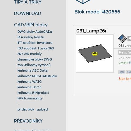
TIPY A TRIKY
Blok-model #20666
DOWNLOAD
CAD/BIM bloky
031_Lamp26i
DWG bloky AutoCADu
RFA rodiny Revitu
◄
IPT součásti Inventoru
031 Lam
F3D součásti Fusion360
Revit f
3D CAD modely
Velikos
dynamické bloky DWG
Umístil:
F
top knihovny výrobců
knihovna AEC Data
light
sve
knihovna RUG-CADstudio
Blok je
knihovna WATG
knihovna TDCZ
knihovna BIMproject
PARTcommunity
--
přidat blok - upload
PŘEVODNÍKY