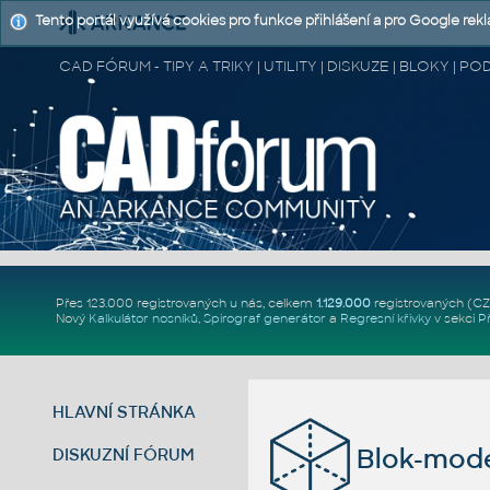
Tento portál využívá cookies pro funkce přihlášení a pro Google rek
CAD FÓRUM - TIPY A TRIKY | UTILITY | DISKUZE | BLOKY |
Přes 123.000 registrovaných u nás, celkem
1.129.000
registrovaných (C
Nový
Kalkulátor nosníků
,
Spirograf generátor
a
Regresní křivky
v sekci
P
HLAVNÍ STRÁNKA
Blok-mode
DISKUZNÍ FÓRUM