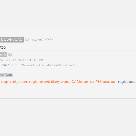
 DOWNLOAD
031_Lamp26i.rfa
p26i
amily
t
172kB
• ze dne
29.08.2020
Holler^
•
md5: d040ad60ca47ec04675ce02cfa65a34b
tlo
lamp
 k dispozici jen pro registrované členy webu CADforum.cz. Přihlaste se -
registrace