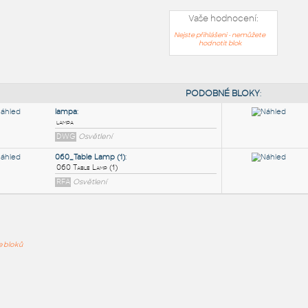
Vaše hodnocení:
Nejste přihlášeni - nemůžete
hodnotit blok
PODOB
lampa
:
ře bloků
lampa
DWG
Osvětlení
060_Table Lamp (1)
:
060 Table Lamp (1)