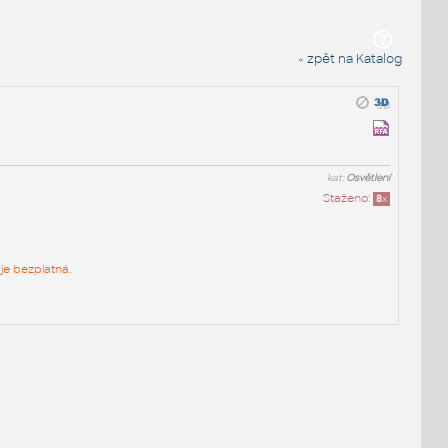
« zpět na Katalog
kat:
Osvětlení
Staženo:
8
x
je bezplatná.