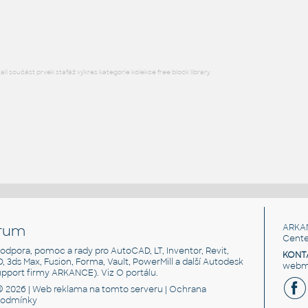
RFA
Osvětlení
l součást prvek stafáž výkres kategorie kolekce free block library
rum
ARKA
Cente
, podpora, pomoc a rady pro AutoCAD, LT, Inventor, Revit,
KONT
3D, 3ds Max, Fusion, Forma, Vault, PowerMill a další Autodesk
webma
support firmy ARKANCE). Viz
O portálu
.
© 2026 |
Web reklama
na tomto serveru |
Ochrana
podmínky