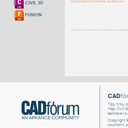
Dosud žádné komentáře - buďte první
CIVIL 3D
FUSION
CAD download: knihovna rodina symbol detai
CAD
fó
Tipy, triky
Map, Civil 
aplikace (
Copyright 
soukromí, 