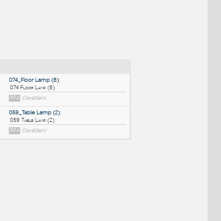
NÉ BLOKY
:
074_Floor Lamp (8)
:
074 Floor Lamp (8)
RFA
Osvětlení
059_Table Lamp (2)
:
059 Table Lamp (2)