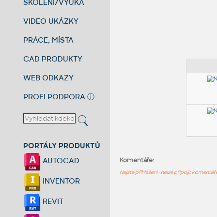
ŠKOLENÍ/VÝUKA
VIDEO UKÁZKY
PRÁCE, MÍSTA
CAD PRODUKTY
WEB ODKAZY
PROFI PODPORA
ⓘ
PORTÁLY PRODUKTŮ
AUTOCAD
Komentáře:
Nejste přihlášeni - nelze připojit komentá
INVENTOR
REVIT