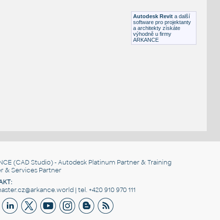
RFA
Osvětlení
Autodesk Revit
a další
software pro projektanty
a architekty získáte
výhodně u firmy
ARKANCE
NCE
(CAD Studio) - Autodesk Platinum Partner & Training
r & Services Partner
AKT:
ster.cz@arkance.world | tel. +420 910 970 111