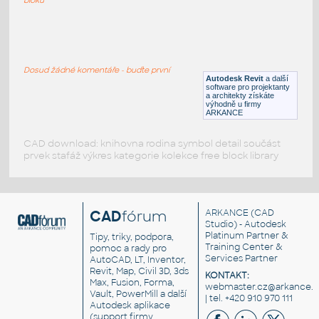
059_Table Lamp (2)
:
059 Table Lamp (2)
Dosud žádné komentáře - buďte první
RFA
Osvětlení
Autodesk Revit
a další
software pro projektanty
a architekty získáte
výhodně u firmy
ARKANCE
CAD download: knihovna rodina symbol detail součást
prvek stafáž výkres kategorie kolekce free block library
CAD
fórum
ARKANCE
(CAD
Studio) - Autodesk
Platinum Partner &
Tipy, triky, podpora,
Training Center &
pomoc a rady pro
Services Partner
AutoCAD, LT, Inventor,
Revit, Map, Civil 3D, 3ds
KONTAKT:
Max, Fusion, Forma,
webmaster.cz@arkance.w
Vault, PowerMill a další
| tel. +420 910 970 111
Autodesk aplikace
(support firmy