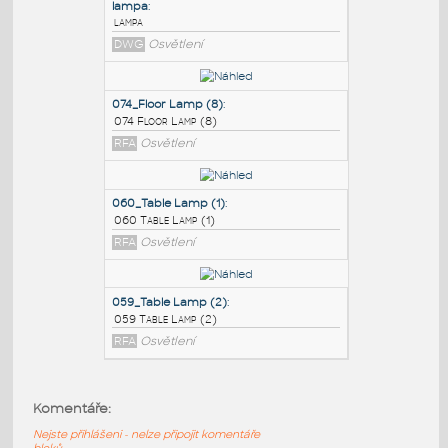
PODOBNÉ BLOKY
:
lampa
:
lampa
DWG
Osvětlení
074_Floor Lamp (8)
:
074 Floor Lamp (8)
RFA
Osvětlení
060_Table Lamp (1)
:
Komentáře:
060 Table Lamp (1)
Nejste přihlášeni - nelze připojit komentáře
RFA
Osvětlení
bloků