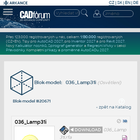
CZ
|
SK
|
EN
|
DE
Přes 123.000 registrovaných u nás, celkem
1.130.000
registrovaných
(CZ+EN)
. Tipy pro
AutoCAD 2027
, pro
Inventor 2027
a pro
Revit 2027
.
Nový
Kalkulátor nosníků
,
Spirograf generátor
a
Regresní křivky
v sekci
Převodníky
.
Kompletní
příkazy
a
proměnné AutoCADu 2027
.
Blok-model: 036_Lamp31i
(Osvětlení)
Blok-model #20671
« zpět na Katalog
036_Lamp31i
◄ DOWNLOAD
036_Lamp
31i.rfa