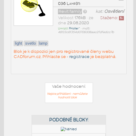
036 Lamp31i
Revit family
kat:
Osvětlení
Velikost
176kB
• ze
Staženo:
5
x
dne
29.08.2020
Umístil:
FHoller^
•
md5:
46133c6f354d0706008aac2fdfedcc7b
light
svetlo
lamp
Blok je k dispozici jen pro registrované členy webu
CADforum.cz. Přihlaste se -
registrace
je bezplatná.
Vaše hodnocení:
Nejste přihlášeni - nemůžete
hodnotit blok