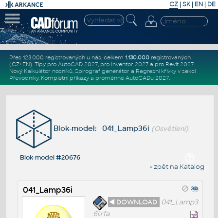
CZ
|
SK
|
EN
|
DE
Přes 123.000 registrovaných u nás, celkem
1.130.000
registrovaných
(CZ+EN)
. Tipy pro
AutoCAD 2027
, pro
Inventor 2027
a pro
Revit 2027
.
Nový
Kalkulátor nosníků
,
Spirograf generátor
a
Regresní křivky
v sekci
Převodníky
.
Kompletní
příkazy
a
proměnné AutoCADu 2027
.
Blok-model: 041_Lamp36i
(Osvětlení)
Blok-model #20676
« zpět na Katalog
041_Lamp36i
◄ DOWNLOAD
041_Lamp3
6i.rfa