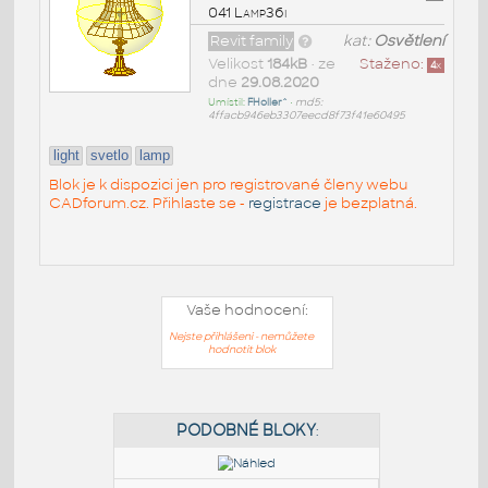
041 Lamp36i
Revit family
kat:
Osvětlení
Velikost
184kB
• ze
Staženo:
4
x
dne
29.08.2020
Umístil:
FHoller^
•
md5:
4ffacb946eb3307eecd8f73f41e60495
light
svetlo
lamp
Blok je k dispozici jen pro registrované členy webu
CADforum.cz. Přihlaste se -
registrace
je bezplatná.
Vaše hodnocení:
Nejste přihlášeni - nemůžete
hodnotit blok