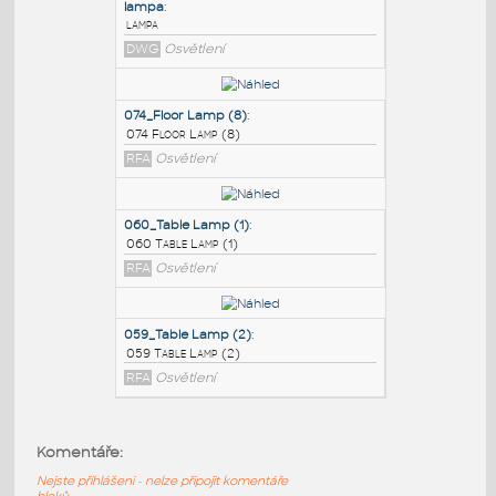
PODOBNÉ BLOKY
:
lampa
:
lampa
DWG
Osvětlení
074_Floor Lamp (8)
:
074 Floor Lamp (8)
RFA
Osvětlení
060_Table Lamp (1)
:
Komentáře:
060 Table Lamp (1)
Nejste přihlášeni - nelze připojit komentáře
RFA
Osvětlení
bloků