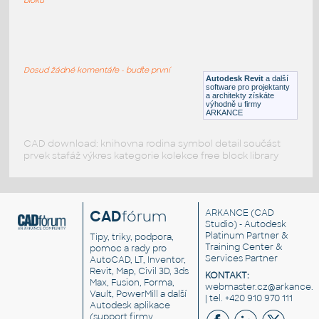
059_Table Lamp (2)
:
059 Table Lamp (2)
Dosud žádné komentáře - buďte první
RFA
Osvětlení
Autodesk Revit
a další
software pro projektanty
a architekty získáte
výhodně u firmy
ARKANCE
CAD download: knihovna rodina symbol detail součást
prvek stafáž výkres kategorie kolekce free block library
CAD
fórum
ARKANCE
(CAD
Studio) - Autodesk
Platinum Partner &
Tipy, triky, podpora,
Training Center &
pomoc a rady pro
Services Partner
AutoCAD, LT, Inventor,
Revit, Map, Civil 3D, 3ds
KONTAKT:
Max, Fusion, Forma,
webmaster.cz@arkance.w
Vault, PowerMill a další
| tel. +420 910 970 111
Autodesk aplikace
(support firmy