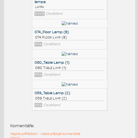
PODOBNÉ BLOKY
:
lampa
:
lampa
DWG
Osvětlení
074_Floor Lamp (8)
:
074 Floor Lamp (8)
RFA
Osvětlení
060_Table Lamp (1)
:
Komentáře:
060 Table Lamp (1)
Nejste přihlášeni - nelze připojit komentáře
RFA
Osvětlení
bloků