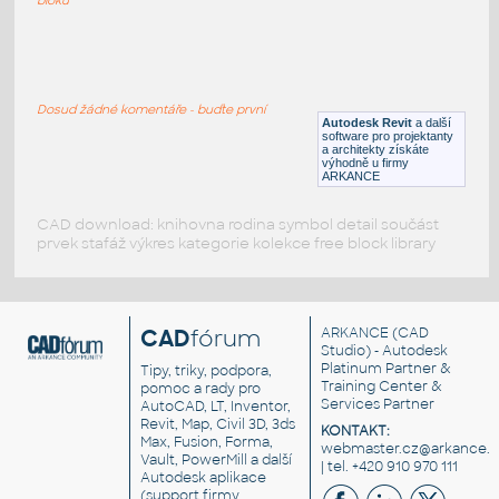
059_Table Lamp (2)
:
059 Table Lamp (2)
Dosud žádné komentáře - buďte první
RFA
Osvětlení
Autodesk Revit
a další
software pro projektanty
a architekty získáte
výhodně u firmy
ARKANCE
CAD download: knihovna rodina symbol detail součást
prvek stafáž výkres kategorie kolekce free block library
CAD
fórum
ARKANCE
(CAD
Studio) - Autodesk
Platinum Partner &
Tipy, triky, podpora,
Training Center &
pomoc a rady pro
Services Partner
AutoCAD, LT, Inventor,
Revit, Map, Civil 3D, 3ds
KONTAKT:
Max, Fusion, Forma,
webmaster.cz@arkance.w
Vault, PowerMill a další
| tel. +420 910 970 111
Autodesk aplikace
(support firmy