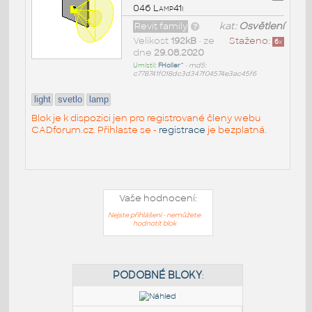
046 Lamp41i
Revit family
kat:
Osvětlení
Velikost
192kB
• ze
Staženo:
6
x
dne
29.08.2020
Umístil:
FHoller^
•
md5:
c778741f018dc3d347f04574e3ac45f6
light
svetlo
lamp
Blok je k dispozici jen pro registrované členy webu
CADforum.cz. Přihlaste se -
registrace
je bezplatná.
Vaše hodnocení:
Nejste přihlášeni - nemůžete
hodnotit blok