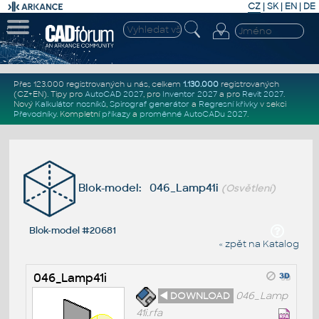
CZ
|
SK
|
EN
|
DE
Přes 123.000 registrovaných u nás, celkem
1.130.000
registrovaných
(CZ+EN)
. Tipy pro
AutoCAD 2027
, pro
Inventor 2027
a pro
Revit 2027
.
Nový
Kalkulátor nosníků
,
Spirograf generátor
a
Regresní křivky
v sekci
Převodníky
.
Kompletní
příkazy
a
proměnné AutoCADu 2027
.
Blok-model: 046_Lamp41i
(Osvětlení)
Blok-model #20681
« zpět na Katalog
046_Lamp41i
◄ DOWNLOAD
046_Lamp
41i.rfa