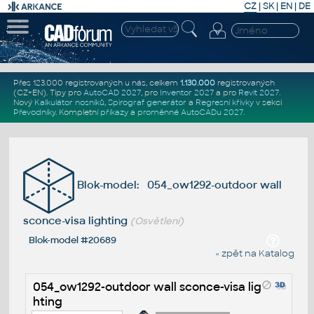
CZ
|
SK
|
EN
|
DE
Přes 123.000 registrovaných u nás, celkem
1.130.000
registrovaných
(CZ+EN)
. Tipy pro
AutoCAD 2027
, pro
Inventor 2027
a pro
Revit 2027
.
Nový
Kalkulátor nosníků
,
Spirograf generátor
a
Regresní křivky
v sekci
Převodníky
.
Kompletní
příkazy
a
proměnné AutoCADu 2027
.
Blok-model: 054_ow1292-outdoor wall
sconce-visa lighting
(Osvětlení)
Blok-model #20689
« zpět na Katalog
054_ow1292-outdoor wall sconce-visa lig
hting