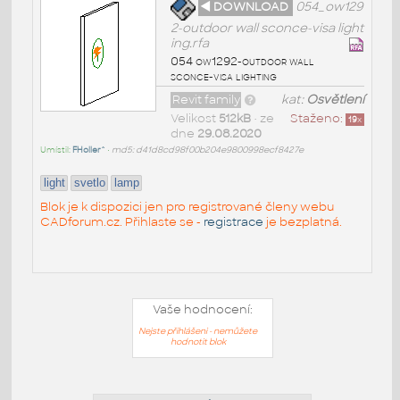
◄ DOWNLOAD
054_ow129
2-outdoor wall sconce-visa light
ing.rfa
054 ow1292-outdoor wall
sconce-visa lighting
Revit family
kat:
Osvětlení
Velikost
512kB
• ze
Staženo:
19
x
dne
29.08.2020
Umístil:
FHoller^
•
md5: d41d8cd98f00b204e9800998ecf8427e
light
svetlo
lamp
Blok je k dispozici jen pro registrované členy webu
CADforum.cz. Přihlaste se -
registrace
je bezplatná.
Vaše hodnocení:
Nejste přihlášeni - nemůžete
hodnotit blok