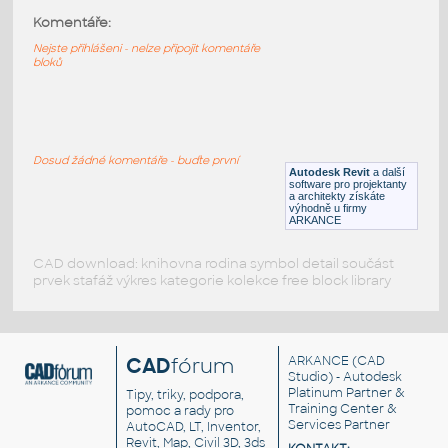
Komentáře:
163_handelier-visa lighting
:
163 handelier-visa lighting
Nejste přihlášeni - nelze připojit komentáře
bloků
RFA
Osvětlení
162_endant-visa lighting
:
162 endant-visa lighting
Dosud žádné komentáře - buďte první
Autodesk Revit
a další
RFA
Osvětlení
software pro projektanty
a architekty získáte
výhodně u firmy
ARKANCE
CAD download: knihovna rodina symbol detail součást
prvek stafáž výkres kategorie kolekce free block library
CAD
fórum
ARKANCE
(CAD
Studio) - Autodesk
Platinum Partner &
Tipy, triky, podpora,
Training Center &
pomoc a rady pro
Services Partner
AutoCAD, LT, Inventor,
Revit, Map, Civil 3D, 3ds