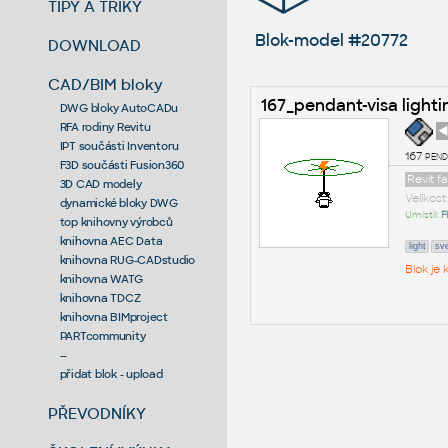
TIPY A TRIKY
Blok-model #20772
DOWNLOAD
CAD/BIM bloky
167_pendant-visa lighti
DWG bloky AutoCADu
RFA rodiny Revitu
◄
IPT součásti Inventoru
167 pend
F3D součásti Fusion360
Revit f
3D CAD modely
Velikos
dynamické bloky DWG
Umístil:
F
top knihovny výrobců
knihovna AEC Data
light
sve
knihovna RUG-CADstudio
Blok je
knihovna WATG
knihovna TDCZ
knihovna BIMproject
PARTcommunity
--
přidat blok - upload
PŘEVODNÍKY