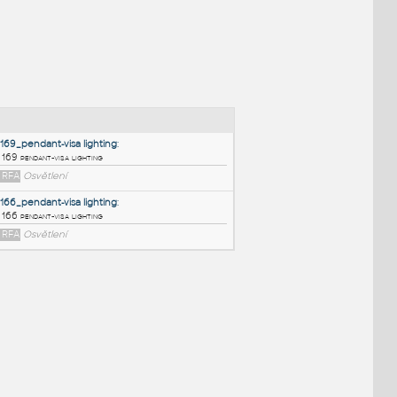
NÉ BLOKY
:
169_pendant-visa lighting
:
169 pendant-visa lighting
RFA
Osvětlení
166_pendant-visa lighting
:
166 pendant-visa lighting