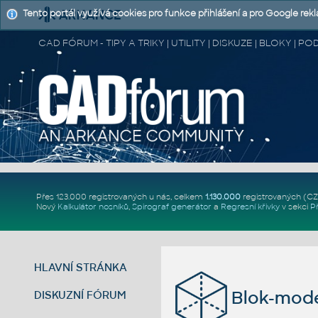
Tento portál využívá cookies pro funkce přihlášení a pro Google rek
CAD FÓRUM - TIPY A TRIKY | UTILITY | DISKUZE | BLOKY |
Přes 123.000 registrovaných u nás, celkem
1.130.000
registrovaných (C
Nový
Kalkulátor nosníků
,
Spirograf generátor
a
Regresní křivky
v sekci
P
HLAVNÍ STRÁNKA
Blok-mode
DISKUZNÍ FÓRUM