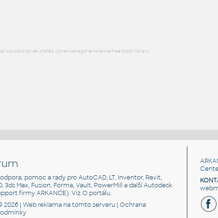
RFA
Osvětlení
l součást prvek stafáž výkres kategorie kolekce free block library
rum
ARKA
Cente
, podpora, pomoc a rady pro AutoCAD, LT, Inventor, Revit,
KONT
3D, 3ds Max, Fusion, Forma, Vault, PowerMill a další Autodesk
webma
support firmy ARKANCE). Viz
O portálu
.
© 2026 |
Web reklama
na tomto serveru |
Ochrana
podmínky