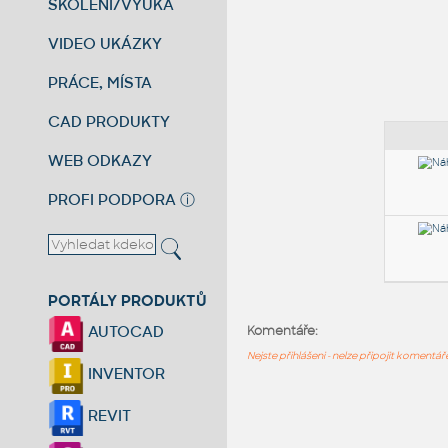
ŠKOLENÍ/VÝUKA
VIDEO UKÁZKY
PRÁCE, MÍSTA
CAD PRODUKTY
WEB ODKAZY
PROFI PODPORA
ⓘ
PORTÁLY PRODUKTŮ
AUTOCAD
Komentáře:
Nejste přihlášeni - nelze připojit komentá
INVENTOR
REVIT