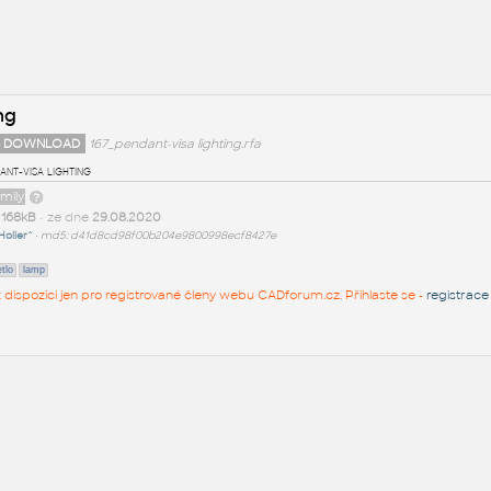
ng
 DOWNLOAD
167_pendant-visa lighting.rfa
ant-visa lighting
amily
t
168kB
• ze dne
29.08.2020
Holler^
•
md5: d41d8cd98f00b204e9800998ecf8427e
tlo
lamp
 k dispozici jen pro registrované členy webu CADforum.cz. Přihlaste se -
registrace