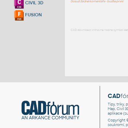
Dosud žádné komentáře - buďte první
CIVIL 3D
FUSION
CAD download: knihovna rodina symbol detai
CAD
fó
Tipy, triky
Map, Civil 
aplikace (
Copyright 
soukromí, 