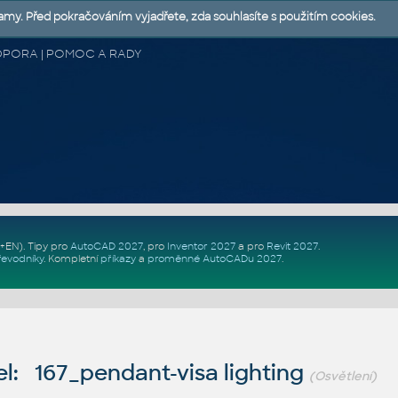
lamy. Před pokračováním vyjadřete, zda souhlasíte s použitím cookies.
 PODPORA | POMOC A RADY
Z+EN)
. Tipy pro
AutoCAD 2027
, pro
Inventor 2027
a pro
Revit 2027
.
řevodníky
.
Kompletní
příkazy
a
proměnné AutoCADu 2027
.
l: 167_pendant-visa lighting
(Osvětlení)