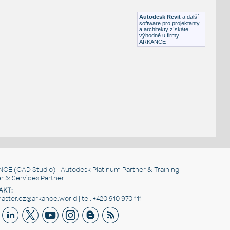
RFA
Osvětlení
Autodesk Revit
a další
software pro projektanty
a architekty získáte
výhodně u firmy
ARKANCE
NCE
(CAD Studio) - Autodesk Platinum Partner & Training
r & Services Partner
AKT:
ster.cz@arkance.world | tel. +420 910 970 111