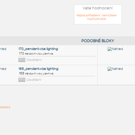
Vaše hodnocení:
Nejste přihlášeni - nemůžete
hodnotit blok
PODOB
170_pendant-visa lighting
:
ře bloků
170 pendant-visa lighting
RFA
Osvětlení
168_pendant-visa lighting
:
168 pendant-visa lighting