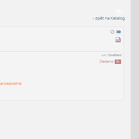
« zpět na Katalog
kat:
Osvětlení
Staženo:
15
x
je bezplatná.