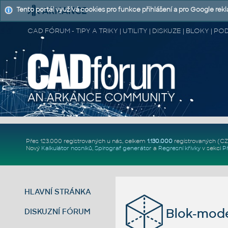
Tento portál využívá cookies pro funkce přihlášení a pro Google rek
CAD FÓRUM - TIPY A TRIKY | UTILITY | DISKUZE | BLOKY |
Přes 123.000 registrovaných u nás, celkem
1.130.000
registrovaných (C
Nový
Kalkulátor nosníků
,
Spirograf generátor
a
Regresní křivky
v sekci
P
HLAVNÍ STRÁNKA
Blok-mode
DISKUZNÍ FÓRUM