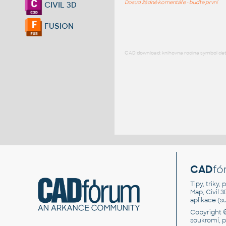
Dosud žádné komentáře - buďte první
CIVIL 3D
FUSION
CAD download: knihovna rodina symbol detai
CAD
fó
Tipy, triky
Map, Civil 
aplikace (
Copyright 
soukromí, 