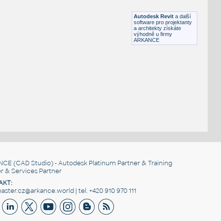
RFA
Osvětlení
Autodesk Revit
a další
software pro projektanty
a architekty získáte
výhodně u firmy
ARKANCE
NCE
(CAD Studio) - Autodesk Platinum Partner & Training
r & Services Partner
AKT:
ster.cz@arkance.world | tel. +420 910 970 111