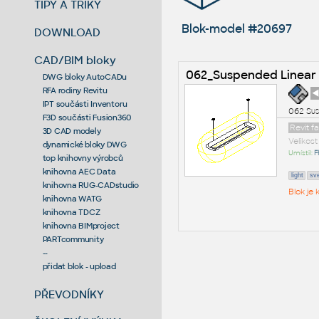
TIPY A TRIKY
Blok-model #20697
DOWNLOAD
CAD/BIM bloky
062_Suspended Linear 
DWG bloky AutoCADu
RFA rodiny Revitu
◄
IPT součásti Inventoru
062 Susp
F3D součásti Fusion360
Revit f
3D CAD modely
Velikos
dynamické bloky DWG
Umístil:
F
top knihovny výrobců
knihovna AEC Data
light
sve
knihovna RUG-CADstudio
Blok je
knihovna WATG
knihovna TDCZ
knihovna BIMproject
PARTcommunity
--
přidat blok - upload
PŘEVODNÍKY