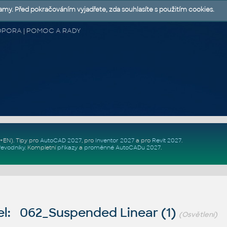
lamy. Před pokračováním vyjadřete, zda souhlasíte s použitím cookies.
 PODPORA | POMOC A RADY
Z+EN)
. Tipy pro
AutoCAD 2027
, pro
Inventor 2027
a pro
Revit 2027
.
řevodníky
.
Kompletní
příkazy
a
proměnné AutoCADu 2027
.
l: 062_Suspended Linear (1)
(Osvětlení)