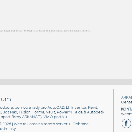
RFA
Osvětlení
l součást prvek stafáž výkres kategorie kolekce free block library
rum
ARKA
Cente
, podpora, pomoc a rady pro AutoCAD, LT, Inventor, Revit,
KONT
3D, 3ds Max, Fusion, Forma, Vault, PowerMill a další Autodesk
webma
support firmy ARKANCE). Viz
O portálu
.
© 2026 |
Web reklama
na tomto serveru |
Ochrana
podmínky