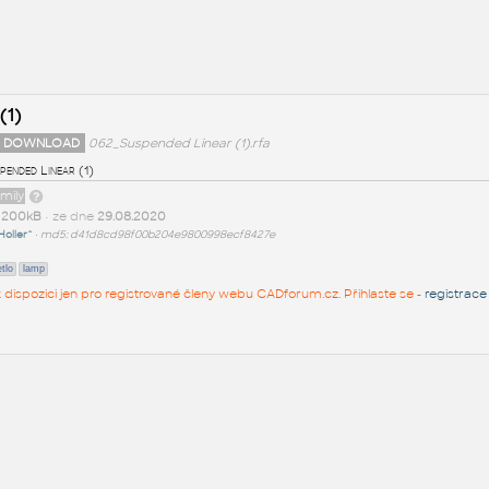
(1)
 DOWNLOAD
062_Suspended Linear (1).rfa
ended Linear (1)
amily
t
200kB
• ze dne
29.08.2020
Holler^
•
md5: d41d8cd98f00b204e9800998ecf8427e
tlo
lamp
 k dispozici jen pro registrované členy webu CADforum.cz. Přihlaste se -
registrace