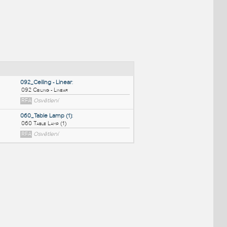
NÉ BLOKY
:
092_Ceiling - Linear
:
092 Ceiling - Linear
RFA
Osvětlení
060_Table Lamp (1)
:
060 Table Lamp (1)