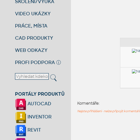
ŠKOLENÍ/VÝUKA
VIDEO UKÁZKY
PRÁCE, MÍSTA
CAD PRODUKTY
WEB ODKAZY
PROFI PODPORA
ⓘ
PORTÁLY PRODUKTŮ
AUTOCAD
Komentáře:
Nejste přihlášeni - nelze připojit komentá
INVENTOR
REVIT