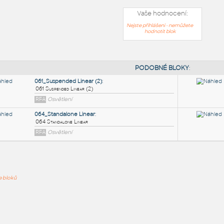
Vaše hodnocení:
Nejste přihlášeni - nemůžete
hodnotit blok
PODOB
061_Suspended Linear (2)
:
ře bloků
061 Suspended Linear (2)
RFA
Osvětlení
064_Standalone Linear
:
064 Standalone Linear