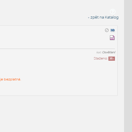
« zpět na Katalog
kat:
Osvětlení
Staženo:
36
x
je bezplatná.