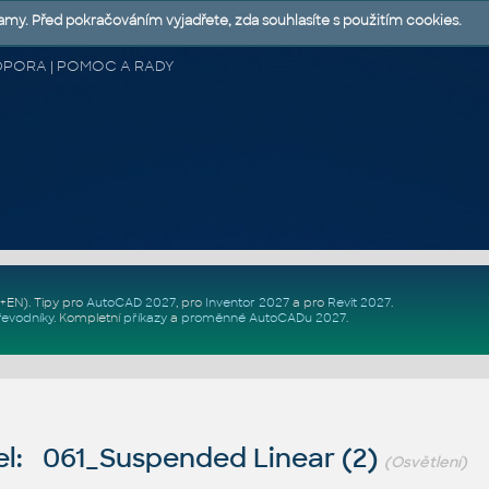
lamy. Před pokračováním vyjadřete, zda souhlasíte s použitím cookies.
 PODPORA | POMOC A RADY
Z+EN)
. Tipy pro
AutoCAD 2027
, pro
Inventor 2027
a pro
Revit 2027
.
řevodníky
.
Kompletní
příkazy
a
proměnné AutoCADu 2027
.
l: 061_Suspended Linear (2)
(Osvětlení)