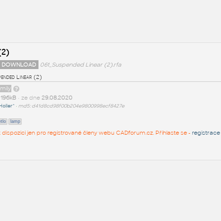
(2)
 DOWNLOAD
061_Suspended Linear (2).rfa
ended Linear (2)
amily
t
196kB
• ze dne
29.08.2020
Holler^
•
md5: d41d8cd98f00b204e9800998ecf8427e
tlo
lamp
 k dispozici jen pro registrované členy webu CADforum.cz. Přihlaste se -
registrace