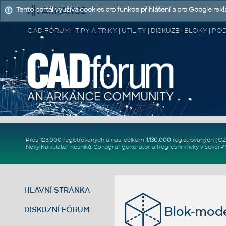
Tento portál využívá cookies pro funkce přihlášení a pro Google rek
CAD FÓRUM - TIPY A TRIKY | UTILITY | DISKUZE | BLOKY |
Přes 123.000 registrovaných u nás, celkem
1.130.000
registrovaných (C
Nový
Kalkulátor nosníků
,
Spirograf generátor
a
Regresní křivky
v sekci
P
HLAVNÍ STRÁNKA
Blok-mode
DISKUZNÍ FÓRUM