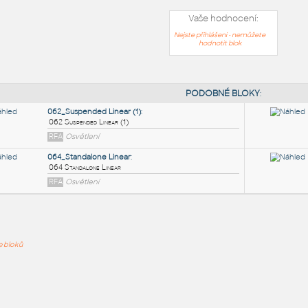
Vaše hodnocení:
Nejste přihlášeni - nemůžete
hodnotit blok
PODOB
062_Suspended Linear (1)
:
ře bloků
062 Suspended Linear (1)
RFA
Osvětlení
064_Standalone Linear
:
064 Standalone Linear