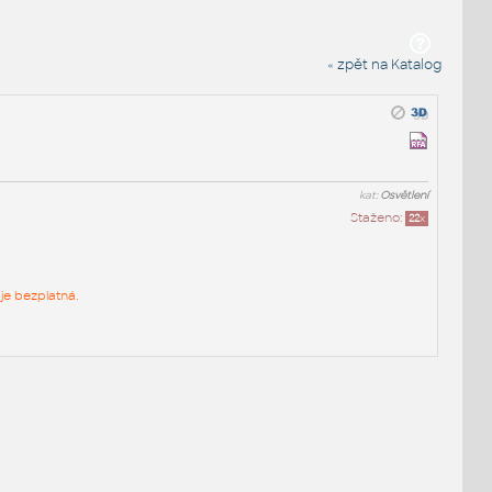
« zpět na Katalog
kat:
Osvětlení
Staženo:
22
x
je bezplatná.