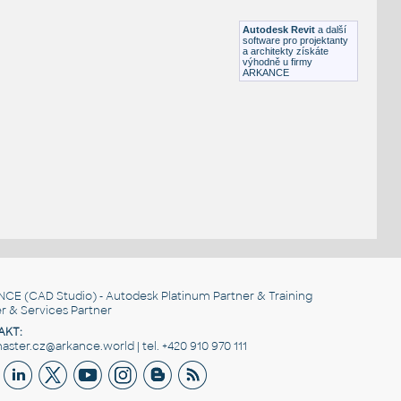
RFA
Osvětlení
Autodesk Revit
a další
software pro projektanty
a architekty získáte
výhodně u firmy
ARKANCE
NCE
(CAD Studio) - Autodesk Platinum Partner & Training
r & Services Partner
AKT:
ster.cz@arkance.world | tel. +420 910 970 111