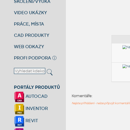
ŠKOLENÍ/VÝUKA
VIDEO UKÁZKY
PRÁCE, MÍSTA
CAD PRODUKTY
WEB ODKAZY
PROFI PODPORA
ⓘ
PORTÁLY PRODUKTŮ
AUTOCAD
Komentáře:
Nejste přihlášeni - nelze připojit komentá
INVENTOR
REVIT