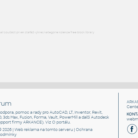
RFA
Osvětlení
l součást prvek stafáž výkres kategorie kolekce free block library
rum
ARKA
Cente
, podpora, pomoc a rady pro AutoCAD, LT, Inventor, Revit,
KONT
3D, 3ds Max, Fusion, Forma, Vault, PowerMill a další Autodesk
webma
support firmy ARKANCE). Viz
O portálu
.
© 2026 |
Web reklama
na tomto serveru |
Ochrana
podmínky