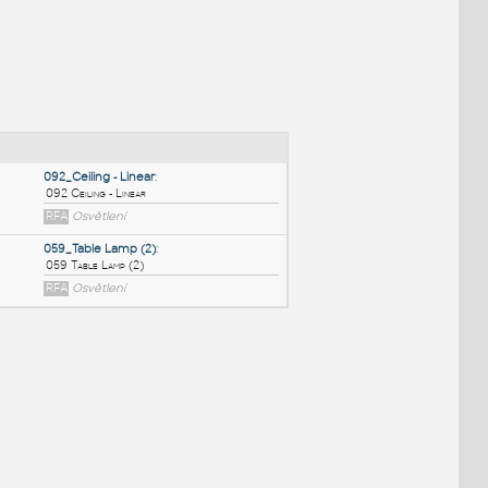
NÉ BLOKY
:
092_Ceiling - Linear
:
092 Ceiling - Linear
RFA
Osvětlení
059_Table Lamp (2)
:
059 Table Lamp (2)