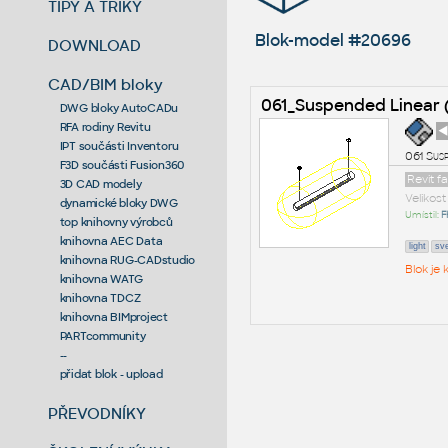
TIPY A TRIKY
Blok-model #20696
DOWNLOAD
CAD/BIM bloky
061_Suspended Linear 
DWG bloky AutoCADu
RFA rodiny Revitu
◄
IPT součásti Inventoru
061 Susp
F3D součásti Fusion360
Revit f
3D CAD modely
Velikos
dynamické bloky DWG
Umístil:
F
top knihovny výrobců
knihovna AEC Data
light
sve
knihovna RUG-CADstudio
Blok je
knihovna WATG
knihovna TDCZ
knihovna BIMproject
PARTcommunity
--
přidat blok - upload
PŘEVODNÍKY