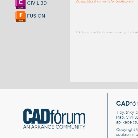
Dosud žádné komentáře - buďte první
CIVIL 3D
FUSION
CAD download: knihovna rodina symbol detai
CAD
fó
Tipy, triky
Map, Civil 
aplikace (
Copyright 
soukromí, 