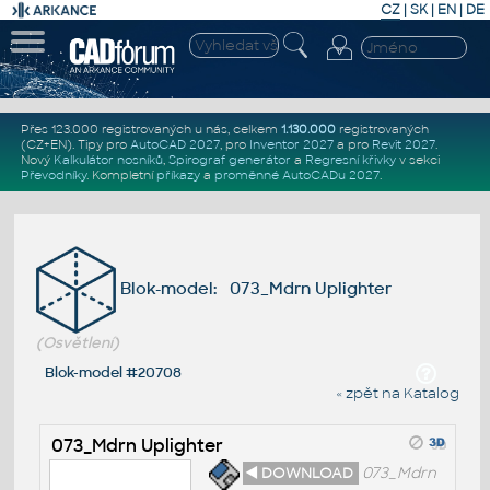
CZ
|
SK
|
EN
|
DE
Přes 123.000 registrovaných u nás, celkem
1.130.000
registrovaných
(CZ+EN)
. Tipy pro
AutoCAD 2027
, pro
Inventor 2027
a pro
Revit 2027
.
Nový
Kalkulátor nosníků
,
Spirograf generátor
a
Regresní křivky
v sekci
Převodníky
.
Kompletní
příkazy
a
proměnné AutoCADu 2027
.
Blok-model: 073_Mdrn Uplighter
(Osvětlení)
Blok-model #20708
« zpět na Katalog
073_Mdrn Uplighter
◄ DOWNLOAD
073_Mdrn