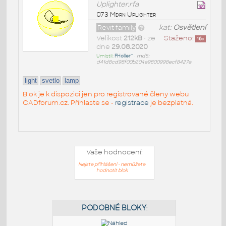
Uplighter.rfa
073 Mdrn Uplighter
Revit family
kat:
Osvětlení
Velikost
212kB
• ze
Staženo:
16
x
dne
29.08.2020
Umístil:
FHoller^
•
md5:
d41d8cd98f00b204e9800998ecf8427e
light
svetlo
lamp
Blok je k dispozici jen pro registrované členy webu
CADforum.cz. Přihlaste se -
registrace
je bezplatná.
Vaše hodnocení:
Nejste přihlášeni - nemůžete
hodnotit blok