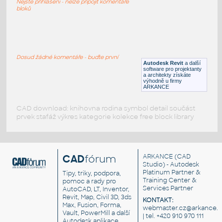
Nejste přihlášeni - nelze připojit komentáře
RFA
Osvětlení
bloků
059_Table Lamp (2)
:
059 Table Lamp (2)
Dosud žádné komentáře - buďte první
Autodesk Revit
a další
RFA
Osvětlení
software pro projektanty
a architekty získáte
výhodně u firmy
ARKANCE
CAD download: knihovna rodina symbol detail součást
prvek stafáž výkres kategorie kolekce free block library
CAD
fórum
ARKANCE
(CAD
Studio) - Autodesk
Platinum Partner &
Tipy, triky, podpora,
Training Center &
pomoc a rady pro
Services Partner
AutoCAD, LT, Inventor,
Revit, Map, Civil 3D, 3ds
KONTAKT:
Max, Fusion, Forma,
webmaster.cz@arkance.w
Vault, PowerMill a další
| tel. +420 910 970 111
Autodesk aplikace