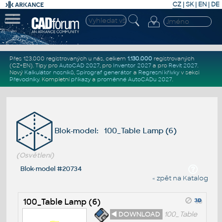
CZ
|
SK
|
EN
|
DE
Přes 123.000 registrovaných u nás, celkem
1.130.000
registrovaných
(CZ+EN)
. Tipy pro
AutoCAD 2027
, pro
Inventor 2027
a pro
Revit 2027
.
Nový
Kalkulátor nosníků
,
Spirograf generátor
a
Regresní křivky
v sekci
Převodníky
.
Kompletní
příkazy
a
proměnné AutoCADu 2027
.
Blok-model: 100_Table Lamp (6)
(Osvětlení)
Blok-model #20734
« zpět na Katalog
100_Table Lamp (6)
◄ DOWNLOAD
100_Table