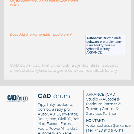
Nejste přihlášeni - nelze připojit komentáře
RFA
Osvětlení
bloků
059_Table Lamp (2)
:
059 Table Lamp (2)
Dosud žádné komentáře - buďte první
Autodesk Revit
a další
RFA
Osvětlení
software pro projektanty
a architekty získáte
výhodně u firmy
ARKANCE
CAD download: knihovna rodina symbol detail součást
prvek stafáž výkres kategorie kolekce free block library
CAD
fórum
ARKANCE
(CAD
Studio) - Autodesk
Platinum Partner &
Tipy, triky, podpora,
Training Center &
pomoc a rady pro
Services Partner
AutoCAD, LT, Inventor,
Revit, Map, Civil 3D, 3ds
KONTAKT:
Max, Fusion, Forma,
webmaster.cz@arkance.w
Vault, PowerMill a další
| tel. +420 910 970 111
Autodesk aplikace