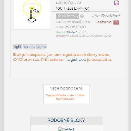
Lamp (6).rfa
100 Table Lamp (6)
Revit family
kat:
Osvětlení
Velikost
184kB
• ze
Staženo:
14
x
dne
29.08.2020
Umístil:
FHoller^
•
md5:
d41d8cd98f00b204e9800998ecf8427e
light
svetlo
lamp
Blok je k dispozici jen pro registrované členy webu
CADforum.cz. Přihlaste se -
registrace
je bezplatná.
Vaše hodnocení:
Nejste přihlášeni - nemůžete
hodnotit blok