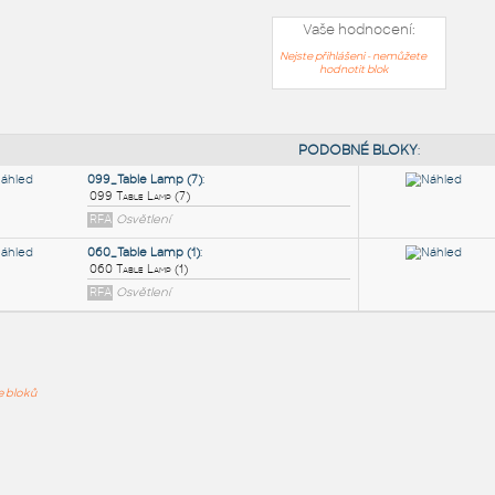
Vaše hodnocení:
Nejste přihlášeni - nemůžete
hodnotit blok
PODOB
099_Table Lamp (7)
:
ře bloků
099 Table Lamp (7)
RFA
Osvětlení
060_Table Lamp (1)
:
060 Table Lamp (1)