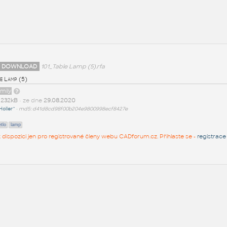
 DOWNLOAD
101_Table Lamp (5).rfa
e Lamp (5)
amily
t
232kB
• ze dne
29.08.2020
Holler^
•
md5: d41d8cd98f00b204e9800998ecf8427e
tlo
lamp
 k dispozici jen pro registrované členy webu CADforum.cz. Přihlaste se -
registrace