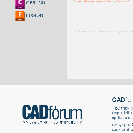
Dosud žádné komentáře - buďte první
CIVIL 3D
FUSION
CAD download: knihovna rodina symbol detai
CAD
fó
Tipy, triky
Map, Civil 
aplikace (
Copyright 
soukromí, 