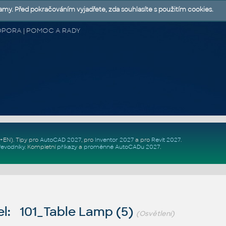
lamy. Před pokračováním vyjadřete, zda souhlasíte s použitím cookies.
 PODPORA | POMOC A RADY
Z+EN)
. Tipy pro
AutoCAD 2027
, pro
Inventor 2027
a pro
Revit 2027
.
řevodníky
.
Kompletní
příkazy
a
proměnné AutoCADu 2027
.
l: 101_Table Lamp (5)
(Osvětlení)