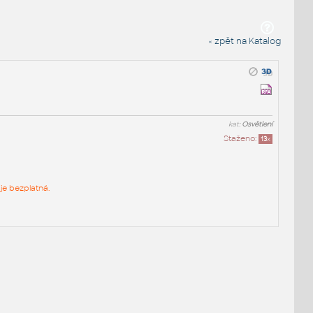
« zpět na Katalog
kat:
Osvětlení
Staženo:
13
x
je bezplatná.