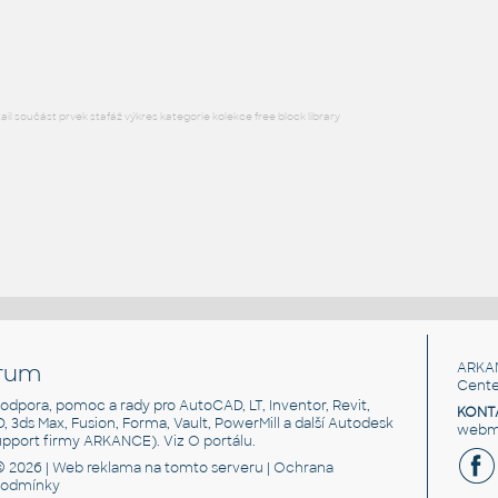
RFA
Osvětlení
l součást prvek stafáž výkres kategorie kolekce free block library
rum
ARKA
Cente
, podpora, pomoc a rady pro AutoCAD, LT, Inventor, Revit,
KONT
3D, 3ds Max, Fusion, Forma, Vault, PowerMill a další Autodesk
webma
support firmy ARKANCE). Viz
O portálu
.
© 2026 |
Web reklama
na tomto serveru |
Ochrana
podmínky