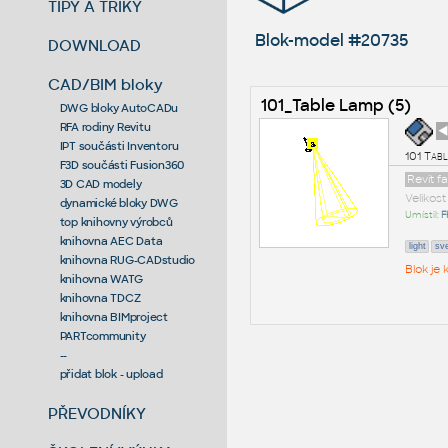
TIPY A TRIKY
Blok-model #20735
DOWNLOAD
CAD/BIM bloky
101_Table Lamp (5)
DWG bloky AutoCADu
RFA rodiny Revitu
◄
IPT součásti Inventoru
101 Tabl
F3D součásti Fusion360
Revit f
3D CAD modely
Velikos
dynamické bloky DWG
Umístil:
F
top knihovny výrobců
knihovna AEC Data
light
sve
knihovna RUG-CADstudio
Blok je
knihovna WATG
knihovna TDCZ
knihovna BIMproject
PARTcommunity
--
přidat blok - upload
PŘEVODNÍKY