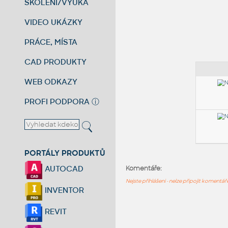
ŠKOLENÍ/VÝUKA
VIDEO UKÁZKY
PRÁCE, MÍSTA
CAD PRODUKTY
WEB ODKAZY
PROFI PODPORA
ⓘ
PORTÁLY PRODUKTŮ
AUTOCAD
Komentáře:
Nejste přihlášeni - nelze připojit komentá
INVENTOR
REVIT