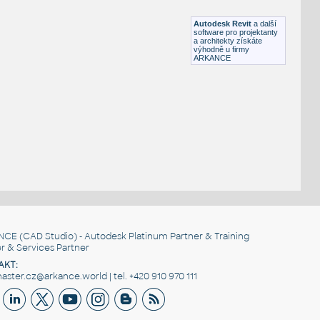
RFA
Osvětlení
Autodesk Revit
a další
software pro projektanty
a architekty získáte
výhodně u firmy
ARKANCE
NCE
(CAD Studio) - Autodesk Platinum Partner & Training
r & Services Partner
AKT:
ster.cz@arkance.world | tel. +420 910 970 111