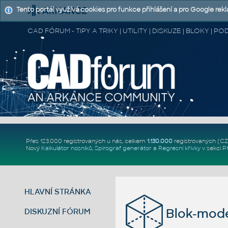
Tento portál využívá cookies pro funkce přihlášení a pro Google rek
CAD FÓRUM - TIPY A TRIKY | UTILITY | DISKUZE | BLOKY |
Přes 123.000 registrovaných u nás, celkem
1.130.000
registrovaných (C
Nový
Kalkulátor nosníků
,
Spirograf generátor
a
Regresní křivky
v sekci
P
HLAVNÍ STRÁNKA
Blok-mode
DISKUZNÍ FÓRUM