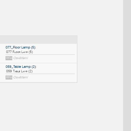
NÉ BLOKY
:
077_Floor Lamp (5)
:
077 Floor Lamp (5)
RFA
Osvětlení
059_Table Lamp (2)
:
059 Table Lamp (2)