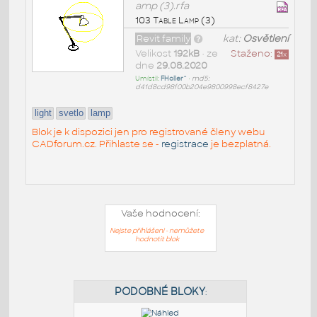
amp (3).rfa
103 Table Lamp (3)
Revit family
kat:
Osvětlení
Velikost
192kB
• ze
Staženo:
21
x
dne
29.08.2020
Umístil:
FHoller^
•
md5:
d41d8cd98f00b204e9800998ecf8427e
light
svetlo
lamp
Blok je k dispozici jen pro registrované členy webu
CADforum.cz. Přihlaste se -
registrace
je bezplatná.
Vaše hodnocení:
Nejste přihlášeni - nemůžete
hodnotit blok