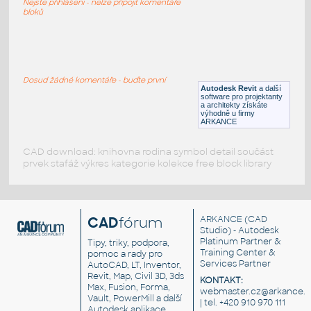
Nejste přihlášeni - nelze připojit komentáře
RFA
Osvětlení
bloků
059_Table Lamp (2)
:
059 Table Lamp (2)
Dosud žádné komentáře - buďte první
Autodesk Revit
a další
RFA
Osvětlení
software pro projektanty
a architekty získáte
výhodně u firmy
ARKANCE
CAD download: knihovna rodina symbol detail součást
prvek stafáž výkres kategorie kolekce free block library
CAD
fórum
ARKANCE
(CAD
Studio) - Autodesk
Platinum Partner &
Tipy, triky, podpora,
Training Center &
pomoc a rady pro
Services Partner
AutoCAD, LT, Inventor,
Revit, Map, Civil 3D, 3ds
KONTAKT:
Max, Fusion, Forma,
webmaster.cz@arkance.w
Vault, PowerMill a další
| tel. +420 910 970 111
Autodesk aplikace