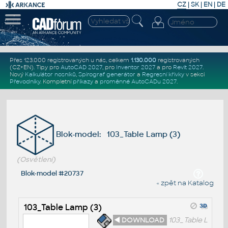
CZ
|
SK
|
EN
|
DE
Přes 123.000 registrovaných u nás, celkem
1.130.000
registrovaných
(CZ+EN)
. Tipy pro
AutoCAD 2027
, pro
Inventor 2027
a pro
Revit 2027
.
Nový
Kalkulátor nosníků
,
Spirograf generátor
a
Regresní křivky
v sekci
Převodníky
.
Kompletní
příkazy
a
proměnné AutoCADu 2027
.
Blok-model: 103_Table Lamp (3)
(Osvětlení)
Blok-model #20737
« zpět na Katalog
103_Table Lamp (3)
◄ DOWNLOAD
103_Table L