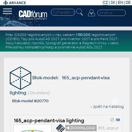
CZ
|
SK
|
EN
|
DE
Přes 123.000 registrovaných u nás, celkem
1.130.000
registrovaných
(CZ+EN)
. Tipy pro
AutoCAD 2027
, pro
Inventor 2027
a pro
Revit 2027
.
Nový
Kalkulátor nosníků
,
Spirograf generátor
a
Regresní křivky
v sekci
Převodníky
.
Kompletní
příkazy
a
proměnné AutoCADu 2027
.
Blok-model: 165_acp-pendant-visa
lighting
(Osvětlení)
Blok-model #20770
« zpět na Katalog
165_acp-pendant-visa lighting
◄ DOWNLOAD
165_acp-p