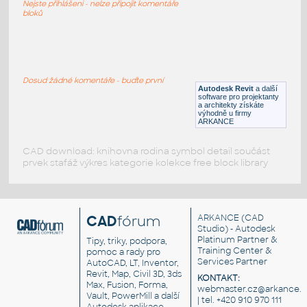
Nejste přihlášeni - nelze připojit komentáře
RFA
Osvětlení
bloků
166_pendant-visa lighting
:
166 pendant-visa lighting
Dosud žádné komentáře - buďte první
Autodesk Revit
a další
RFA
Osvětlení
software pro projektanty
a architekty získáte
výhodně u firmy
ARKANCE
CAD download: knihovna rodina symbol detail součást
prvek stafáž výkres kategorie kolekce free block library
CAD
fórum
ARKANCE
(CAD
Studio) - Autodesk
Platinum Partner &
Tipy, triky, podpora,
Training Center &
pomoc a rady pro
Services Partner
AutoCAD, LT, Inventor,
Revit, Map, Civil 3D, 3ds
KONTAKT:
Max, Fusion, Forma,
webmaster.cz@arkance.w
Vault, PowerMill a další
| tel. +420 910 970 111