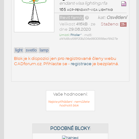
endant-visa lighting.rfa
165 acp-pendant-visa lighting
Revit family
kat:
Osvětlení
Velikost
416kB
• ze
Staženo:
25
x
dne
29.08.2020
Umístil:
FHoller^
•
md5:
d41d8cd98f00b204e9800998ecf8427e
light
svetlo
lamp
Blok je k dispozici jen pro registrované členy webu
CADforum.cz. Přihlaste se -
registrace
je bezplatná.
Vaše hodnocení:
Nejste přihlášeni - nemůžete
hodnotit blok