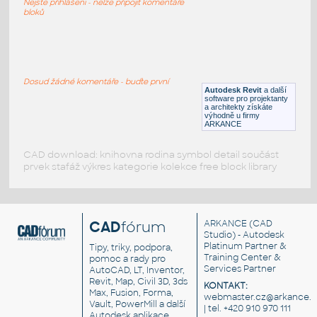
Nejste přihlášeni - nelze připojit komentáře
RFA
Osvětlení
bloků
166_pendant-visa lighting
:
166 pendant-visa lighting
Dosud žádné komentáře - buďte první
Autodesk Revit
a další
RFA
Osvětlení
software pro projektanty
a architekty získáte
výhodně u firmy
ARKANCE
CAD download: knihovna rodina symbol detail součást
prvek stafáž výkres kategorie kolekce free block library
CAD
fórum
ARKANCE
(CAD
Studio) - Autodesk
Platinum Partner &
Tipy, triky, podpora,
Training Center &
pomoc a rady pro
Services Partner
AutoCAD, LT, Inventor,
Revit, Map, Civil 3D, 3ds
KONTAKT:
Max, Fusion, Forma,
webmaster.cz@arkance.w
Vault, PowerMill a další
| tel. +420 910 970 111
Autodesk aplikace