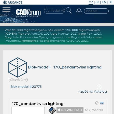
CZ
|
SK
|
EN
|
DE
Přes 123.000 registrovaných u nás, celkem
1.130.000
registrovaných
(CZ+EN)
. Tipy pro
AutoCAD 2027
, pro
Inventor 2027
a pro
Revit 2027
.
Nový
Kalkulátor nosníků
,
Spirograf generátor
a
Regresní křivky
v sekci
Převodníky
.
Kompletní
příkazy
a
proměnné AutoCADu 2027
.
Blok-model: 170_pendant-visa lighting
(Osvětlení)
Blok-model #20775
« zpět na Katalog
170_pendant-visa lighting
◄ DOWNLOAD
170_penda