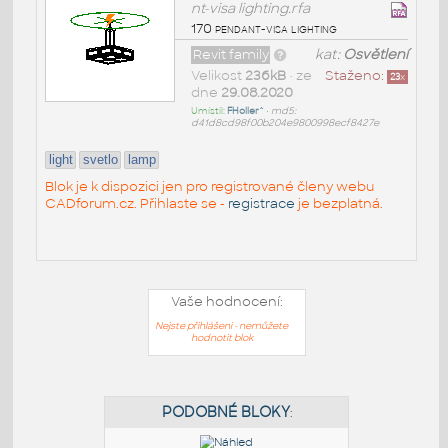
nt-visa lighting.rfa
170 pendant-visa lighting
Revit family
kat:
Osvětlení
Velikost
236kB
• ze
Staženo:
23
x
dne
29.08.2020
Umístil:
FHoller^
•
md5:
d41d8cd98f00b204e9800998ecf8427e
light
svetlo
lamp
Blok je k dispozici jen pro registrované členy webu
CADforum.cz. Přihlaste se -
registrace
je bezplatná.
Vaše hodnocení:
Nejste přihlášeni - nemůžete
hodnotit blok