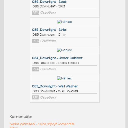
PODOBNÉ BLOKY
:
086_Downlight - Spot
:
086 Downlight - Spot
RFA
Osvětlení
085_Downlight - Strip
:
085 Downlight - Strip
RFA
Osvětlení
084_Downlight - Under Cabinet
:
Komentáře:
084 Downlight - Under Cabinet
Nejste přihlášeni - nelze připojit komentáře
RFA
Osvětlení
bloků