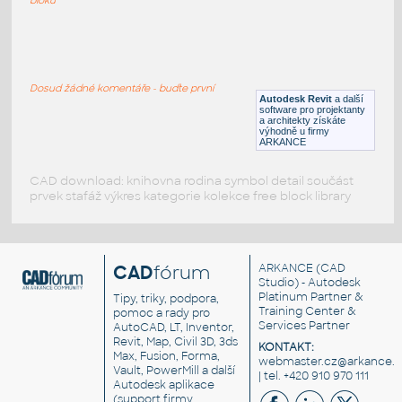
083_Downlight - Wall Washer
:
083 Downlight - Wall Washer
Dosud žádné komentáře - buďte první
RFA
Osvětlení
Autodesk Revit
a další
software pro projektanty
a architekty získáte
výhodně u firmy
ARKANCE
CAD download: knihovna rodina symbol detail součást
prvek stafáž výkres kategorie kolekce free block library
CAD
fórum
ARKANCE
(CAD
Studio) - Autodesk
Platinum Partner &
Tipy, triky, podpora,
Training Center &
pomoc a rady pro
Services Partner
AutoCAD, LT, Inventor,
Revit, Map, Civil 3D, 3ds
KONTAKT:
Max, Fusion, Forma,
webmaster.cz@arkance.w
Vault, PowerMill a další
| tel. +420 910 970 111
Autodesk aplikace
(support firmy