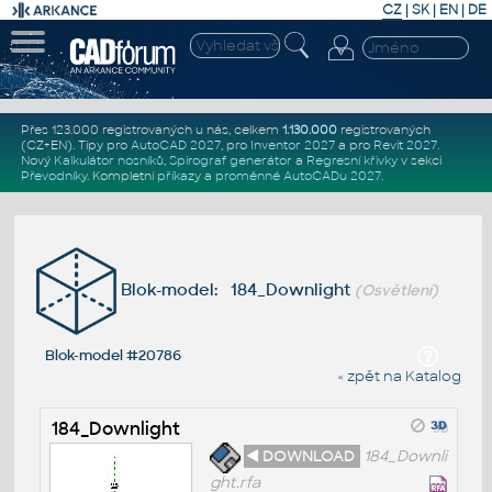
CZ
|
SK
|
EN
|
DE
Přes 123.000 registrovaných u nás, celkem
1.130.000
registrovaných
(CZ+EN)
. Tipy pro
AutoCAD 2027
, pro
Inventor 2027
a pro
Revit 2027
.
Nový
Kalkulátor nosníků
,
Spirograf generátor
a
Regresní křivky
v sekci
Převodníky
.
Kompletní
příkazy
a
proměnné AutoCADu 2027
.
Blok-model: 184_Downlight
(Osvětlení)
Blok-model #20786
« zpět na Katalog
184_Downlight
◄ DOWNLOAD
184_Downli
ght.rfa