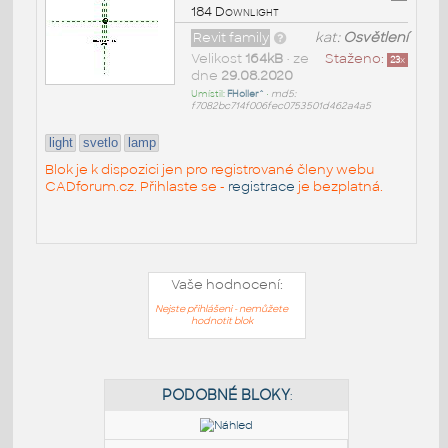
184 Downlight
Revit family
kat:
Osvětlení
Velikost
164kB
• ze
Staženo:
23
x
dne
29.08.2020
Umístil:
FHoller^
•
md5:
f7082bc714f006fec0753501d462a4a5
light
svetlo
lamp
Blok je k dispozici jen pro registrované členy webu
CADforum.cz. Přihlaste se -
registrace
je bezplatná.
Vaše hodnocení:
Nejste přihlášeni - nemůžete
hodnotit blok