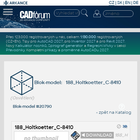
CZ
|
SK
|
EN
|
DE
Přes 123.000 registrovaných u nás, celkem
1.130.000
registrovaných
(CZ+EN)
. Tipy pro
AutoCAD 2027
, pro
Inventor 2027
a pro
Revit 2027
.
Nový
Kalkulátor nosníků
,
Spirograf generátor
a
Regresní křivky
v sekci
Převodníky
.
Kompletní
příkazy
a
proměnné AutoCADu 2027
.
Blok-model: 188_Holtkoetter_C-8410
(Osvětlení)
Blok-model #20790
« zpět na Katalog
188_Holtkoetter_C-8410
◄ DOWNLOAD
188_H