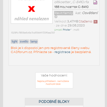
oltkoetter_C-8410.rfa
188 Holtkoetter C-8410
Revit family
kat:
Osvětlení
Velikost
3,47MB
Staženo:
3
x
• ze dne
29.08.2020
Umístil:
FHoller^
•
md5:
1328fc7859a6c6a7cd59d41729fae230
light
svetlo
lamp
Blok je k dispozici jen pro registrované členy webu
CADforum.cz. Přihlaste se -
registrace
je bezplatná.
Vaše hodnocení:
Nejste přihlášeni - nemůžete
hodnotit blok