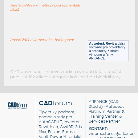
lampa
Nejste přihlášeni - nelze připojit komentáře
DWG
Osvětlení
bloků
059_Table Lamp (2)
:
059 Table Lamp (2)
Dosud žádné komentáře - buďte první
Autodesk Revit
a další
RFA
Osvětlení
software pro projektanty
a architekty získáte
výhodně u firmy
ARKANCE
CAD download: knihovna rodina symbol detail součást
prvek stafáž výkres kategorie kolekce free block library
CAD
fórum
ARKANCE
(CAD
Studio) - Autodesk
Platinum Partner &
Tipy, triky, podpora,
Training Center &
pomoc a rady pro
Services Partner
AutoCAD, LT, Inventor,
Revit, Map, Civil 3D, 3ds
KONTAKT:
Max, Fusion, Forma,
webmaster.cz@arkance.w
Vault, PowerMill a další