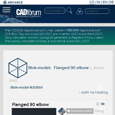
CZ
|
SK
|
EN
|
DE
Přes 123.000 registrovaných u nás, celkem
1.130.000
registrovaných
(CZ+EN)
. Tipy pro
AutoCAD 2027
, pro
Inventor 2027
a pro
Revit 2027
.
Nový
Kalkulátor nosníků
,
Spirograf generátor
a
Regresní křivky
v sekci
Převodníky
.
Kompletní
příkazy
a
proměnné AutoCADu 2027
.
Blok-model: Flanged 90 elbow
(_Různé-
Jiné)
Blok-model #20859
« zpět na Katalog
Flanged 90 elbow
◄ DOWNLOAD
Flang