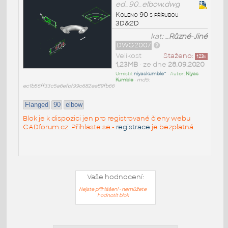
ed_90_elbow.dwg
Koleno 90 s přírubou
3D&2D
kat:
_Různé-Jiné
DWG2007
Velikost
Staženo:
123
x
1,23MB
• ze dne
28.09.2020
Umístil:
niyaskumble^
• Autor:
Niyas
Kumble
•
md5:
ec1b56ff33c5a6efbf99c682ee89fb66
Flanged
90
elbow
Blok je k dispozici jen pro registrované členy webu
CADforum.cz. Přihlaste se -
registrace
je bezplatná.
Vaše hodnocení:
Nejste přihlášeni - nemůžete
hodnotit blok