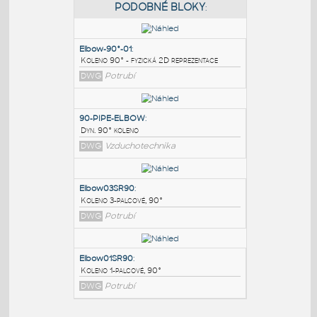
PODOBNÉ BLOKY
:
Elbow-90°-01
:
Koleno 90° - fyzická 2D reprezentace
DWG
Potrubí
90-PIPE-ELBOW
:
Dyn. 90° koleno
DWG
Vzduchotechnika