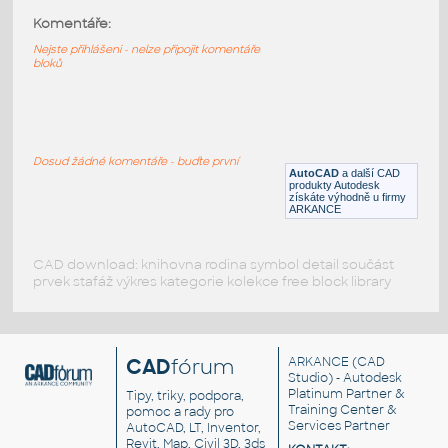
Komentáře:
Elbow03SR90
:
Koleno 3-palcové, 90°
Nejste přihlášeni - nelze připojit komentáře
bloků
DWG
Potrubí
Elbow01SR90
:
Koleno 1-palcové, 90°
Dosud žádné komentáře - buďte první
AutoCAD
a další CAD
DWG
Potrubí
produkty Autodesk
získáte výhodně u firmy
ARKANCE
CAD download: knihovna rodina symbol detail součást
prvek stafáž výkres kategorie kolekce free block library
CAD
fórum
ARKANCE
(CAD
Studio) - Autodesk
Platinum Partner &
Tipy, triky, podpora,
Training Center &
pomoc a rady pro
Services Partner
AutoCAD, LT, Inventor,
Revit, Map, Civil 3D, 3ds