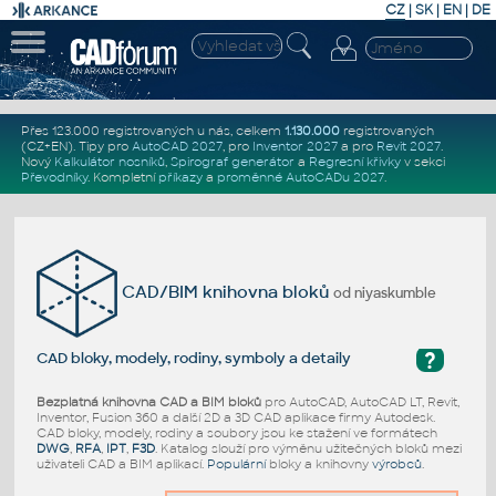
CZ
|
SK
|
EN
|
DE
Přes 123.000 registrovaných u nás, celkem
1.130.000
registrovaných
(CZ+EN)
. Tipy pro
AutoCAD 2027
, pro
Inventor 2027
a pro
Revit 2027
.
Nový
Kalkulátor nosníků
,
Spirograf generátor
a
Regresní křivky
v sekci
Převodníky
.
Kompletní
příkazy
a
proměnné AutoCADu 2027
.
CAD/BIM knihovna bloků
od niyaskumble
?
CAD bloky, modely, rodiny, symboly a detaily
Bezplatná knihovna CAD a BIM bloků
pro AutoCAD, AutoCAD LT, Revit,
Inventor, Fusion 360 a další 2D a 3D CAD aplikace firmy Autodesk.
CAD bloky, modely, rodiny a soubory jsou ke stažení ve formátech
DWG
,
RFA
,
IPT
,
F3D
. Katalog slouží pro výměnu užitečných bloků mezi
uživateli CAD a BIM aplikací.
Populární
bloky a knihovny
výrobců
.