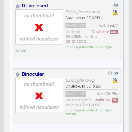
Drive Insert
Drive_Insert.dwg
Drive Insert 3D&2D
DWG2007
kat:
Tvary
Velikost
Staženo:
406
x
694,3kB
• ze dne
05.10.2020
Umístil:
niyaskumble
• Autor:
Niyas
Kumble
Binocular
Binocular.dwg
Dalekohled 3D &2D
DWG2007
kat:
Optika
Velikost
1,1MB
•
Staženo:
58
x
ze dne
05.10.2020
Umístil:
niyaskumble
• Autor:
Niyas
Kumble