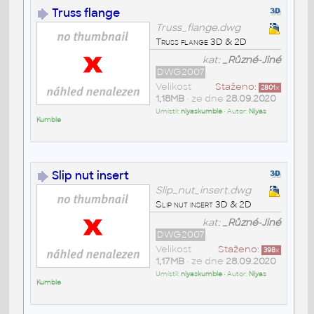
Truss flange
Truss_flange.dwg
Truss flange 3D & 2D
kat:
_Různé-Jiné
DWG2007
Velikost
Staženo:
2801
x
1,18MB
• ze dne
28.09.2020
Umístil:
niyaskumble
• Autor:
Niyas
Kumble
Slip nut insert
Slip_nut_insert.dwg
Slip nut insert 3D & 2D
kat:
_Různé-Jiné
DWG2007
Velikost
Staženo:
398
x
1,17MB
• ze dne
28.09.2020
Umístil:
niyaskumble
• Autor:
Niyas
Kumble