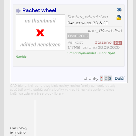
Rachet wheel
Rachet_wheel.dwg
Rachet wheel 3D & 2D
kat:
_Různé-Jiné
DWG2007
Velikost
Staženo:
546
x
1,17MB
• ze dne
28.09.2020
Umístil:
niyaskumble
• Autor:
Niyas
Kumble
stránky:
1
2
3
Další
CAD bloky: knihovny dwg blok rodiny rodina family symboly detaily
součásti prvky stafáž buňka buňky výkres téma kategorie kolekce
knižnica zdarma free block library
CAD bloky
je možno