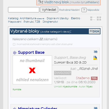
Vložit nový blok
(musíte být
přihlášeni
)
Podrobné hledání
Nápověda
Katalog
:
Architektura
•
Dopravní stavby
•
Elektro
•
/obecné
Mapování
•
Potrubí, TZB
•
Strojírenství
Vybrané bloky
:
blok
(zvolte kategorii vlevo)
Nalezeno celkem
22
záznamů
hromadné stahování není pro váš účet dostupné
Support Base
Support_Base.dwg
Support Base 3D & 2D
kat:
_Různé-Jiné
DWG2007
Velikost
Staženo:
705
x
1,19MB
• ze dne
08.10.2020
Umístil:
niyaskumble
• Autor:
Niyas
Kumble
Mimniature Cylinder