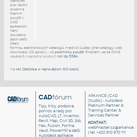
stahovat
pro vlastní
osobní a
firemní
použití v
CAD
aplikacích.
Není
dovoleno
jejich další
šíření
formou elektronických katalogů, médií či služeb (jiné katalogy, web
download, CD, apod.) - viz
podmínky použití
. Problém verze DWG
souborů (
neplatný soubor
) řeší
tip 5584
.
Viz též
Statistika
a
nejnovějších 100 bloků
.
CAD
fórum
ARKANCE
(CAD
Studio) - Autodesk
Platinum Partner &
Tipy, triky, podpora,
Training Center &
pomoc a rady pro
Services Partner
AutoCAD, LT, Inventor,
Revit, Map, Civil 3D, 3ds
KONTAKT:
Max, Fusion, Forma,
webmaster.cz@arkance.w
Vault, PowerMill a další
| tel. +420 910 970 111
Autodesk aplikace