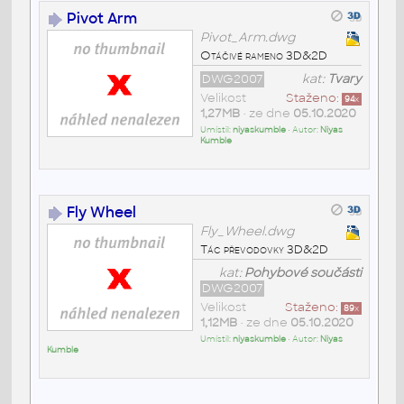
Pivot Arm
Pivot_Arm.dwg
Otáčivé rameno 3D&2D
DWG2007
kat:
Tvary
Velikost
Staženo:
94
x
1,27MB
• ze dne
05.10.2020
Umístil:
niyaskumble
• Autor:
Niyas
Kumble
Fly Wheel
Fly_Wheel.dwg
Tác převodovky 3D&2D
kat:
Pohybové součásti
DWG2007
Velikost
Staženo:
89
x
1,12MB
• ze dne
05.10.2020
Umístil:
niyaskumble
• Autor:
Niyas
Kumble