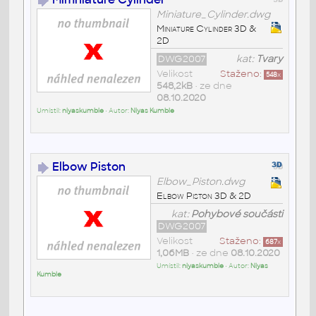
Miniature_Cylinder.dwg
Miniature Cylinder 3D &
2D
DWG2007
kat:
Tvary
Velikost
Staženo:
548
x
548,2kB
• ze dne
08.10.2020
Umístil:
niyaskumble
• Autor:
Niyas Kumble
Elbow Piston
Elbow_Piston.dwg
Elbow Piston 3D & 2D
kat:
Pohybové součásti
DWG2007
Velikost
Staženo:
687
x
1,06MB
• ze dne
08.10.2020
Umístil:
niyaskumble
• Autor:
Niyas
Kumble