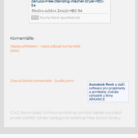
Pračka Electrolux HEC-54
RFA
Kuchyňské spotřebiče
Laundry_-_Washer_-
Komentáře:
_Whirlpool_43_cu_ft_WFW560
:
Pračka Whirlpool 43 ft3 WFW560
Nejste přihlášeni - nelze připojit komentáře
bloků
RFA
Koupelna, WC
Zanussi-Free-Standing-Washer-Dryer-HEC-
54
:
Dosud žádné komentáře - buďte první
Autodesk Revit
a další
Pračka-sušička Zanussi HEC 54
software pro projektanty
a architekty získáte
RFA
Kuchyňské spotřebiče
výhodně u firmy
ARKANCE
CAD download: knihovna rodina symbol detail součást
prvek stafáž výkres kategorie kolekce free block library