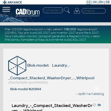
CZ
|
SK
|
EN
|
DE
Přes 123.000 registrovaných u nás, celkem
1.130.000
registrovaných
(CZ+EN)
. Tipy pro
AutoCAD 2027
, pro
Inventor 2027
a pro
Revit 2027
.
Nový
Kalkulátor nosníků
,
Spirograf generátor
a
Regresní křivky
v sekci
Převodníky
.
Kompletní
příkazy
a
proměnné AutoCADu 2027
.
Blok-model: Laundry_-
_Compact_Stacked_WasherDryer_-_Whirlpool
(Kuchyňské spotřebiče)
Blok-model #20894
« zpět na Katalog
Laundry_-_Compact_Stacked_WasherDr
yer_-_Whirlpool