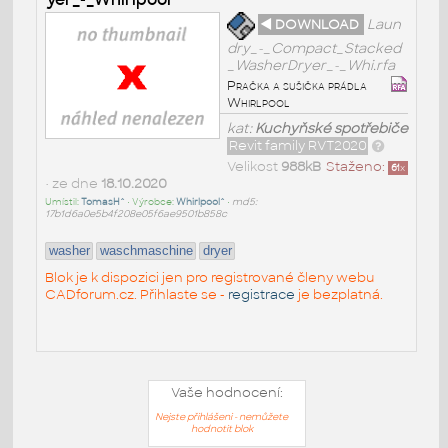
◄ DOWNLOAD
Laun
dry_-_Compact_Stacked
_WasherDryer_-_Whi.rfa
Pračka a sušička prádla
Whirlpool
kat:
Kuchyňské spotřebiče
Revit family RVT2020
Velikost
988kB
Staženo:
61
x
• ze dne
18.10.2020
Umístil:
TomasH^
• Výrobce:
Whirlpool^
•
md5:
17b1d6a0e5b4f208e05f6ae9501b858c
washer
waschmaschine
dryer
Blok je k dispozici jen pro registrované členy webu
CADforum.cz. Přihlaste se -
registrace
je bezplatná.
Vaše hodnocení:
Nejste přihlášeni - nemůžete
hodnotit blok