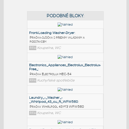
PODOBNÉ BLOKY
:
Front-Loading Washer-Dryer
:
Pračka-sušička s předním vkládáním a
podstavcem
RFA
Koupelna, WC
Electronics_Appliances_Electrolux_Electrolux-
Free_
: