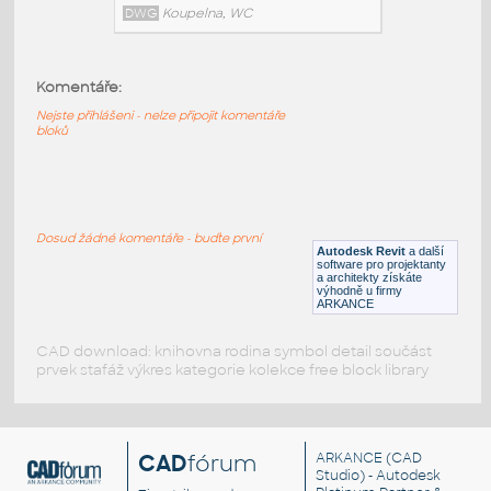
RFA
Kuchyňské spotřebiče
Komentáře:
Elektrolux
:
Nejste přihlášeni - nelze připojit komentáře
Pračka - horní plnění
bloků
IPT
Armatury
Pracka
:
Dosud žádné komentáře - buďte první
Pračka s předním plněním
Autodesk Revit
a další
software pro projektanty
DWG
Koupelna, WC
a architekty získáte
výhodně u firmy
ARKANCE
CAD download: knihovna rodina symbol detail součást
prvek stafáž výkres kategorie kolekce free block library
CAD
fórum
ARKANCE
(CAD
Studio) - Autodesk