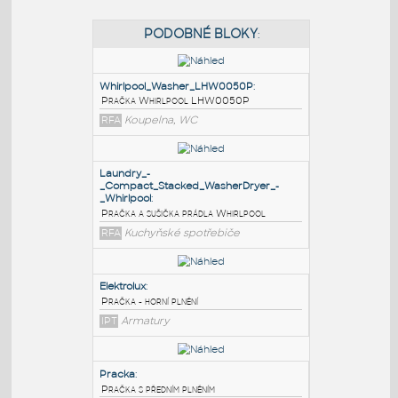
PODOBNÉ BLOKY
:
Whirlpool_Washer_LHW0050P
:
Pračka Whirlpool LHW0050P
RFA
Koupelna, WC
Laundry_-
_Compact_Stacked_WasherDryer_-
_Whirlpool
:
Pračka a sušička prádla Whirlpool