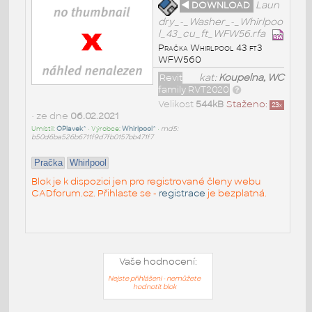
◄ DOWNLOAD
Laun
dry_-_Washer_-_Whirlpoo
l_43_cu_ft_WFW56.rfa
Pračka Whirlpool 43 ft3
WFW560
Revit
kat:
Koupelna, WC
family RVT2020
Velikost
544kB
Staženo:
23
x
• ze dne
06.02.2021
Umístil:
OPlavek^
• Výrobce:
Whirlpool^
•
md5:
b50d6ba526b6711f9d7fb0157bb471f7
Pračka
Whirlpool
Blok je k dispozici jen pro registrované členy webu
CADforum.cz. Přihlaste se -
registrace
je bezplatná.
Vaše hodnocení:
Nejste přihlášeni - nemůžete
hodnotit blok