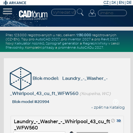
CZ
|
SK
|
EN
|
DE
Přes 123.000 registrovaných u nás, celkem
1.130.000
registrovaných
(CZ+EN)
. Tipy pro
AutoCAD 2027
, pro
Inventor 2027
a pro
Revit 2027
.
Nový
Kalkulátor nosníků
,
Spirograf generátor
a
Regresní křivky
v sekci
Převodníky
.
Kompletní
příkazy
a
proměnné AutoCADu 2027
.
Blok-model: Laundry_-_Washer_-
_Whirlpool_43_cu_ft_WFW560
(Koupelna, WC)
Blok-model #20994
« zpět na Katalog
Laundry_-_Washer_-_Whirlpool_43_cu_ft
_WFW560