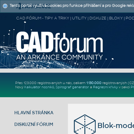
Tento portál využívá cookies pro funkce přihlášení a pro Google rek
CAD FÓRUM - TIPY A TRIKY | UTILITY | DISKUZE | BLOKY |
Přes 123.000 registrovaných u nás, celkem
1.130.000
registrovaných (C
Nový
Kalkulátor nosníků
,
Spirograf generátor
a
Regresní křivky
v sekci
P
HLAVNÍ STRÁNKA
Blok-mode
DISKUZNÍ FÓRUM