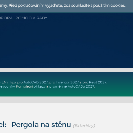
lamy. Před pokračováním vyjadřete, zda souhlasíte s použitím cookies.
 PODPORA | POMOC A RADY
Z+EN)
. Tipy pro
AutoCAD 2027
, pro
Inventor 2027
a pro
Revit 2027
.
řevodníky
.
Kompletní
příkazy
a
proměnné AutoCADu 2027
.
l: Pergola na stěnu
(Exteriéry)