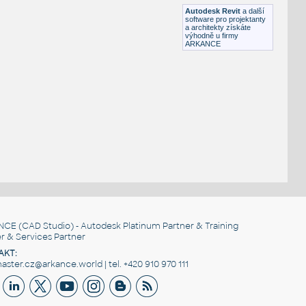
DWG
Město
Autodesk Revit
a další
software pro projektanty
a architekty získáte
výhodně u firmy
ARKANCE
NCE
(CAD Studio) - Autodesk Platinum Partner & Training
r & Services Partner
AKT:
ster.cz@arkance.world | tel. +420 910 970 111