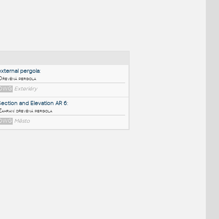
NÉ BLOKY
:
external pergola
:
Dřevěná pergola
DWG
Exteriéry
Section and Elevation AR 6
:
Zahraní dřevěná pergola