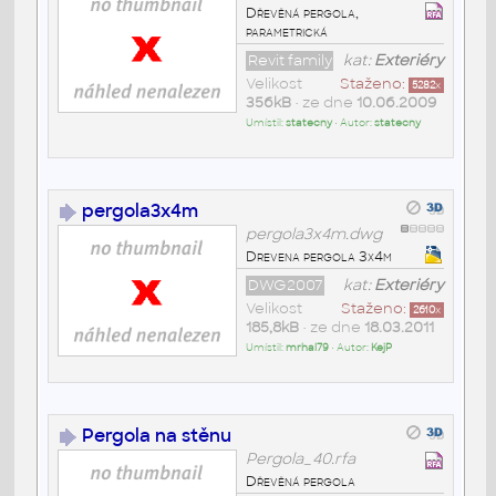
Dřevěná pergola,
parametrická
Revit family
kat:
Exteriéry
Velikost
Staženo:
5282
x
356kB
• ze dne
10.06.2009
Umístil:
statecny
• Autor:
statecny
pergola3x4m
pergola3x4m.dwg
Drevena pergola 3x4m
DWG2007
kat:
Exteriéry
Velikost
Staženo:
2610
x
185,8kB
• ze dne
18.03.2011
Umístil:
mrhal79
• Autor:
KejP
Pergola na stěnu
Pergola_40.rfa
Dřevěná pergola