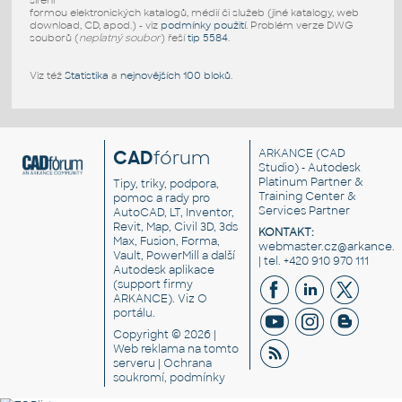
šíření
formou elektronických katalogů, médií či služeb (jiné katalogy, web
download, CD, apod.) - viz
podmínky použití
. Problém verze DWG
souborů (
neplatný soubor
) řeší
tip 5584
.
Viz též
Statistika
a
nejnovějších 100 bloků
.
CAD
fórum
ARKANCE
(CAD
Studio) - Autodesk
Platinum Partner &
Tipy, triky, podpora,
Training Center &
pomoc a rady pro
Services Partner
AutoCAD, LT, Inventor,
Revit, Map, Civil 3D, 3ds
KONTAKT:
Max, Fusion, Forma,
webmaster.cz@arkance.w
Vault, PowerMill a další
| tel. +420 910 970 111
Autodesk aplikace
(support firmy
ARKANCE). Viz
O
portálu
.
Copyright © 2026 |
Web reklama
na tomto
serveru |
Ochrana
soukromí, podmínky