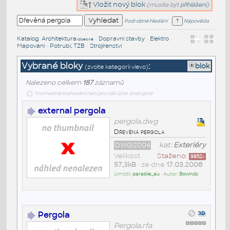
Vložit nový blok
(musíte být
přihlášeni
)
Podrobné hledání
Nápověda
Katalog
:
Architektura
•
Dopravní stavby
•
Elektro
•
/obecné
Mapování
•
Potrubí, TZB
•
Strojírenství
Vybrané bloky
:
blok
(zvolte kategorii vlevo)
Nalezeno celkem
187
záznamů
hromadné stahování není pro váš účet dostupné
external pergola
pergola.dwg
Dřevěná pergola
DWG2004
kat:
Exteriéry
Velikost
Staženo:
9852
x
57,3kB
• ze dne
17.03.2008
Umístil:
parable_au
• Autor:
Bownds
Pergola
Pergola.rfa