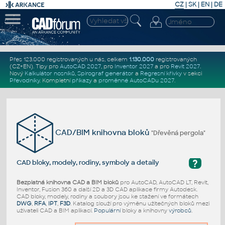
CZ
|
SK
|
EN
|
DE
Přes 123.000 registrovaných u nás, celkem
1.130.000
registrovaných
(CZ+EN)
. Tipy pro
AutoCAD 2027
, pro
Inventor 2027
a pro
Revit 2027
.
Nový
Kalkulátor nosníků
,
Spirograf generátor
a
Regresní křivky
v sekci
Převodníky
.
Kompletní
příkazy
a
proměnné AutoCADu 2027
.
CAD/BIM knihovna bloků
"Dřevěná pergola"
?
CAD bloky, modely, rodiny, symboly a detaily
Bezplatná knihovna CAD a BIM bloků
pro AutoCAD, AutoCAD LT, Revit,
Inventor, Fusion 360 a další 2D a 3D CAD aplikace firmy Autodesk.
CAD bloky, modely, rodiny a soubory jsou ke stažení ve formátech
DWG
,
RFA
,
IPT
,
F3D
. Katalog slouží pro výměnu užitečných bloků mezi
uživateli CAD a BIM aplikací.
Populární
bloky a knihovny
výrobců
.