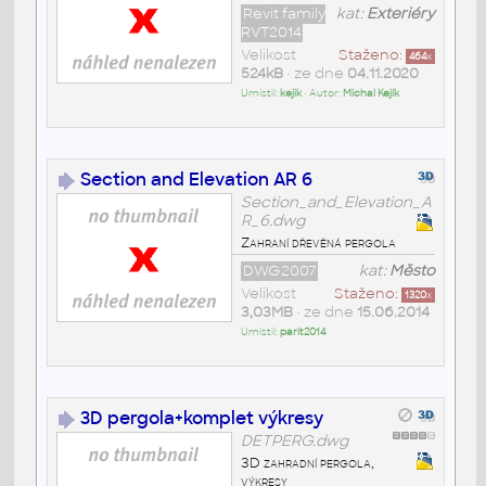
Revit family
kat:
Exteriéry
RVT2014
Velikost
Staženo:
464
x
524kB
• ze dne
04.11.2020
Umístil:
kejik
• Autor:
Michal Kejík
Section and Elevation AR 6
Section_and_Elevation_A
R_6.dwg
Zahraní dřevěná pergola
DWG2007
kat:
Město
Velikost
Staženo:
1320
x
3,03MB
• ze dne
15.06.2014
Umístil:
parit2014
3D pergola+komplet výkresy
DETPERG.dwg
3D zahradní pergola,
výkresy