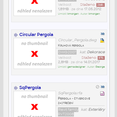
Velikost
Staženo:
2348
x
1,81MB
• ze dne
17.05.2012
Umístil:
kmorgan
• Autor:
kmorgan
Circular Pergola
Circular_Pergola.dwg
Kruhová pergola
DWG2007
kat:
Dekorace
Velikost
Staženo:
975
x
2,8MB
• ze dne
14.01.2017
Umístil:
gemadesigner
• Autor:
George
SqPergola
SqPergola.rfa
Pergola - čtvercové
zastřešení
Revit family
kat:
Exteriéry
RVT2008