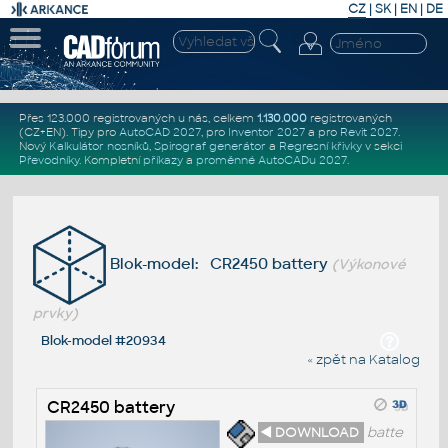
CZ
|
SK
|
EN
|
DE
Přes 123.000 registrovaných u nás, celkem
1.130.000
registrovaných
(CZ+EN)
. Tipy pro
AutoCAD 2027
, pro
Inventor 2027
a pro
Revit 2027
.
Nový
Kalkulátor nosníků
,
Spirograf generátor
a
Regresní křivky
v sekci
Převodníky
.
Kompletní
příkazy
a
proměnné AutoCADu 2027
.
Blok-model: CR2450 battery
(Výkonové
prvky)
Blok-model #20934
« zpět na Katalog
CR2450 battery
◄ DOWNLOAD
batte