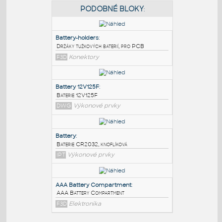
PODOBNÉ BLOKY
:
Battery-holders
:
Držáky tužkových baterií, pro PCB
F3D
Konektory
Battery 12V125F
:
Baterie 12V125F
DWG
Výkonové prvky