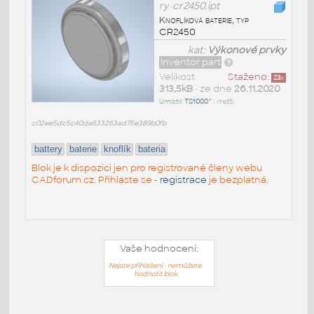
ry-cr2450.ipt
Knoflíková baterie, typ
CR2450
kat:
Výkonové prvky
Inventor part
Velikost
Staženo:
23
x
313,5kB
• ze dne
26.11.2020
Umístil:
TS1000^
•
md5:
c02ee5dc5c40da633263ad75e389b0fb
battery
baterie
knoflík
bateria
Blok je k dispozici jen pro registrované členy webu
CADforum.cz. Přihlaste se -
registrace
je bezplatná.
Vaše hodnocení:
Nejste přihlášeni - nemůžete
hodnotit blok