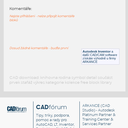
Komentáře:
Battery
:
Baterie CR2032, knoflíková
Nejste přihlášeni - nelze připojit komentáře
bloků
IPT
Výkonové prvky
AAA Battery Compartment
:
AAA Battery Compartment
Dosud žádné komentáře - buďte první
Autodesk Inventor
a
F3D
Elektronika
další CAD/CAM software
získáte výhodně u firmy
ARKANCE
CAD download: knihovna rodina symbol detail součást
prvek stafáž výkres kategorie kolekce free block library
CAD
fórum
ARKANCE
(CAD
Studio) - Autodesk
Platinum Partner &
Tipy, triky, podpora,
Training Center &
pomoc a rady pro
Services Partner
AutoCAD, LT, Inventor,