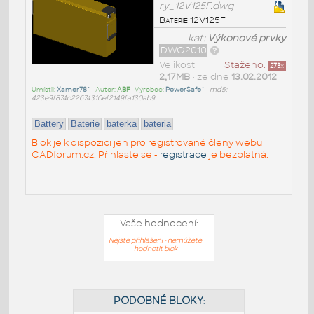
ry_12V125F.dwg
Baterie 12V125F
kat:
Výkonové prvky
DWG2010
Velikost
Staženo:
273
x
2,17MB
• ze dne
13.02.2012
Umístil:
Xamer78^
• Autor:
ABF
• Výrobce:
PowerSafe^
•
md5:
423e9f874c22674310ef2149fa130ab9
Battery
Baterie
baterka
bateria
Blok je k dispozici jen pro registrované členy webu
CADforum.cz. Přihlaste se -
registrace
je bezplatná.
Vaše hodnocení:
Nejste přihlášeni - nemůžete
hodnotit blok