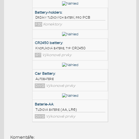
PODOBNÉ BLOKY
:
Battery-holders
:
Držáky tužkových baterií, pro PCB
F3D
Konektory
CR2450 battery
:
Knoflíková baterie, typ CR2450
IPT
Výkonové prvky
Car Battery
:
Komentáře: