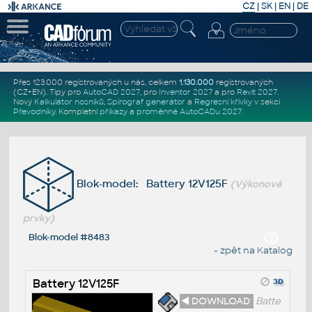
CZ
|
SK
|
EN
|
DE
Přes 123.000 registrovaných u nás, celkem
1.130.000
registrovaných
(CZ+EN)
. Tipy pro
AutoCAD 2027
, pro
Inventor 2027
a pro
Revit 2027
.
Nový
Kalkulátor nosníků
,
Spirograf generátor
a
Regresní křivky
v sekci
Převodníky
.
Kompletní
příkazy
a
proměnné AutoCADu 2027
.
Blok-model: Battery 12V125F
(Výkonové
prvky)
Blok-model #8483
« zpět na Katalog
Battery 12V125F
◄ DOWNLOAD
Batte