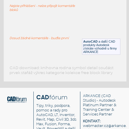
Autobaterie
Nejste přihlášeni - nelze připojit komentáře
DWG
Výkonové prvky
bloků
Baterie-AA
:
Tužková baterie (AA, LR6)
Dosud žádné komentáře - buďte první
AutoCAD
a další CAD
DWG
Výkonové prvky
produkty Autodesk
získáte výhodně u firmy
ARKANCE
CAD download: knihovna rodina symbol detail součást
prvek stafáž výkres kategorie kolekce free block library
CAD
fórum
ARKANCE
(CAD
Studio) - Autodesk
Platinum Partner &
Tipy, triky, podpora,
Training Center &
pomoc a rady pro
Services Partner
AutoCAD, LT, Inventor,
Revit, Map, Civil 3D, 3ds
KONTAKT:
Max, Fusion, Forma,
webmaster.cz@arkance.w
Vault, PowerMill a další