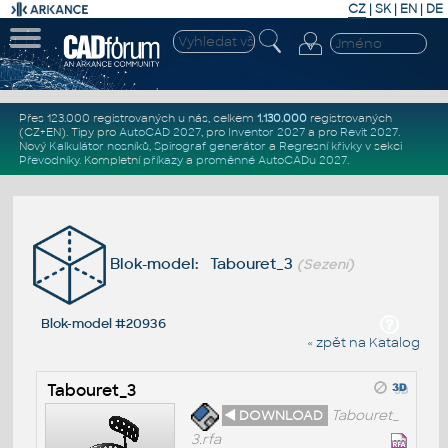
CZ
|
SK
|
EN
|
DE
Přes 123.000 registrovaných u nás, celkem
1.130.000
registrovaných
(CZ+EN)
. Tipy pro
AutoCAD 2027
, pro
Inventor 2027
a pro
Revit 2027
.
Nový
Kalkulátor nosníků
,
Spirograf generátor
a
Regresní křivky
v sekci
Převodníky
.
Kompletní
příkazy
a
proměnné AutoCADu 2027
.
Blok-model: Tabouret_3
(Sezení)
Blok-model #20936
« zpět na Katalog
Tabouret_3
◄ DOWNLOAD
Tabouret_
3.rfa