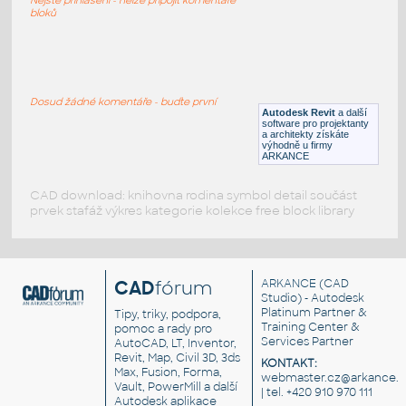
IPT
Vozidla, doprava
bloků
Židle pracovní
:
Kancelářská židle, pojízdná s područkami
Dosud žádné komentáře - buďte první
Autodesk Revit
a další
RFA
Sezení
software pro projektanty
a architekty získáte
výhodně u firmy
ARKANCE
CAD download: knihovna rodina symbol detail součást
prvek stafáž výkres kategorie kolekce free block library
CAD
fórum
ARKANCE
(CAD
Studio) - Autodesk
Platinum Partner &
Tipy, triky, podpora,
Training Center &
pomoc a rady pro
Services Partner
AutoCAD, LT, Inventor,
Revit, Map, Civil 3D, 3ds
KONTAKT:
Max, Fusion, Forma,
webmaster.cz@arkance.w
Vault, PowerMill a další
| tel. +420 910 970 111
Autodesk aplikace