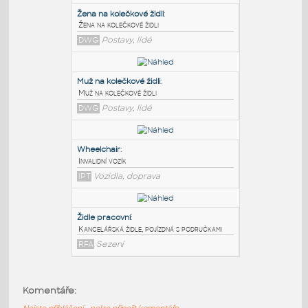
PODOBNÉ BLOKY
:
Žena na kolečkové židli
:
Žena na kolečkové židli
DWG
Postavy, lidé
Muž na kolečkové židli
:
Muž na kolečkové židli
DWG
Postavy, lidé
Wheelchair
:
Komentáře:
Invalidní vozík
Nejste přihlášeni - nelze připojit komentáře