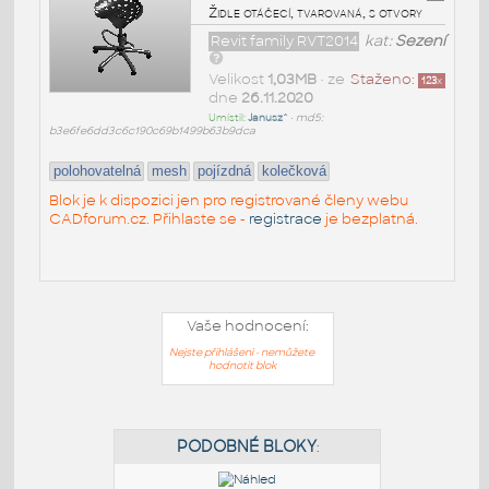
Židle otáčecí, tvarovaná, s otvory
Revit family RVT2014
kat:
Sezení
Velikost
1,03MB
• ze
Staženo:
123
x
dne
26.11.2020
Umístil:
Janusz^
•
md5:
b3e6fe6dd3c6c190c69b1499b63b9dca
polohovatelná
mesh
pojízdná
kolečková
Blok je k dispozici jen pro registrované členy webu
CADforum.cz. Přihlaste se -
registrace
je bezplatná.
Vaše hodnocení:
Nejste přihlášeni - nemůžete
hodnotit blok