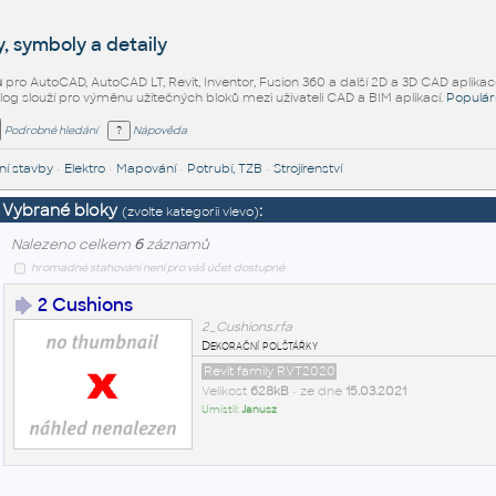
, symboly a detaily
ů
pro AutoCAD, AutoCAD LT, Revit, Inventor, Fusion 360 a další 2D a 3D CAD aplikac
alog slouží pro výměnu užitečných bloků mezi uživateli CAD a BIM aplikací.
Populár
Podrobné hledání
Nápověda
í stavby
•
Elektro
•
Mapování
•
Potrubí, TZB
•
Strojírenství
Vybrané bloky
:
(zvolte kategorii vlevo)
Nalezeno celkem
6
záznamů
hromadné stahování není pro váš účet dostupné
2 Cushions
2_Cushions.rfa
Dekorační polštářky
Revit family RVT2020
Velikost
628kB
• ze dne
15.03.2021
Umístil:
Janusz