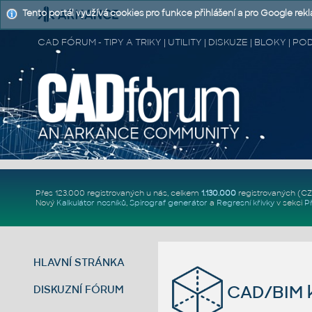
Tento portál využívá cookies pro funkce přihlášení a pro Google rek
CAD FÓRUM - TIPY A TRIKY | UTILITY | DISKUZE | BLOKY |
Přes 123.000 registrovaných u nás, celkem
1.130.000
registrovaných (C
Nový
Kalkulátor nosníků
,
Spirograf generátor
a
Regresní křivky
v sekci
P
HLAVNÍ STRÁNKA
CAD/BIM k
DISKUZNÍ FÓRUM