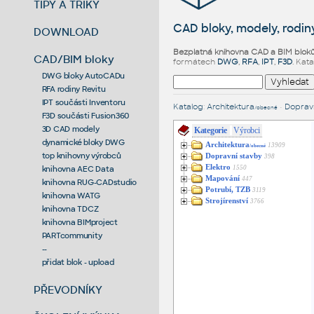
TIPY A TRIKY
CAD bloky, modely, rodiny
DOWNLOAD
Bezplatná knihovna CAD a BIM blok
CAD/BIM bloky
formátech
DWG
,
RFA
,
IPT
,
F3D
. Kat
DWG bloky AutoCADu
RFA rodiny Revitu
IPT součásti Inventoru
Katalog
:
Architektura
•
Dopravn
/obecné
F3D součásti Fusion360
3D CAD modely
Kategorie
Výrobci
dynamické bloky DWG
Architektura
13909
/obecné
top knihovny výrobců
Dopravní stavby
398
Elektro
1550
knihovna AEC Data
Mapování
447
knihovna RUG-CADstudio
Potrubí, TZB
3119
knihovna WATG
Strojírenství
3766
knihovna TDCZ
knihovna BIMproject
PARTcommunity
--
přidat blok - upload
PŘEVODNÍKY