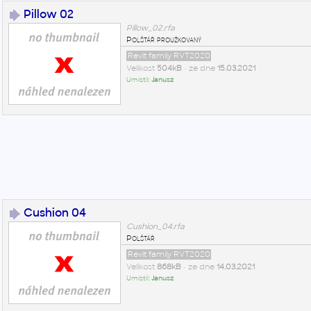
Pillow 02
Pillow_02.rfa
Polštář proužkovaný
Revit family RVT2020
Velikost
504kB
• ze dne
15.03.2021
Umístil:
Janusz
Cushion 04
Cushion_04.rfa
Polštář
Revit family RVT2020
Velikost
868kB
• ze dne
14.03.2021
Umístil:
Janusz