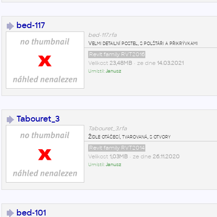
bed-117
bed-117.rfa
Velmi detailní postel, s polštáři a přikrývkami
Revit family RVT2016
Velikost
23,48MB
• ze dne
14.03.2021
Umístil:
Janusz
Tabouret_3
Tabouret_3.rfa
Židle otáčecí, tvarovaná, s otvory
Revit family RVT2014
Velikost
1,03MB
• ze dne
26.11.2020
Umístil:
Janusz
bed-101