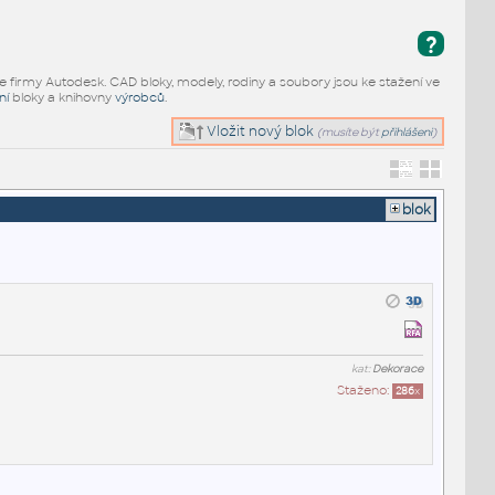
?
e firmy Autodesk. CAD bloky, modely, rodiny a soubory jsou ke stažení ve
ní
bloky a knihovny
výrobců
.
Vložit nový blok
(musíte být
přihlášeni
)
blok
kat:
Dekorace
Staženo:
286
x