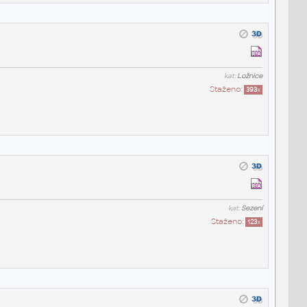
kat:
Ložnice
Staženo:
393
x
kat:
Sezení
Staženo:
123
x