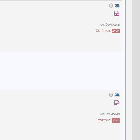
kat:
Dekorace
Staženo:
419
x
kat:
Dekorace
Staženo:
217
x