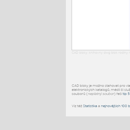
CAD bloky: knihovny dwg blok rodiny r
CAD bloky je možno stahovat pro vlast
elektronických katalogů, médií či slu
souborů (
neplatný soubor
) řeší
tip 
Viz též
Statistika
a
nejnovějších 100 