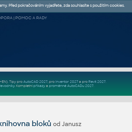
lamy. Před pokračováním vyjadřete, zda souhlasíte s použitím cookies.
 PODPORA | POMOC A RADY
Z+EN)
. Tipy pro
AutoCAD 2027
, pro
Inventor 2027
a pro
Revit 2027
.
řevodníky
.
Kompletní
příkazy
a
proměnné AutoCADu 2027
.
nihovna bloků
od Janusz