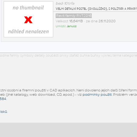
bed-101.rfa
Velmi detailní postel (dvoulůžko), s polštáři a přikr
Revit family RVT2016
Velikost
16,64MB
• ze dne
26.11.2020
Umístil:
Janusz
odina family symboly detaily součásti prvky stafáž buňka buňky výkres téma kategorie
ní osobní a firemní použití v CAD aplikacích. Není dovoleno jejich další šíření for
žeb (jiné katalogy, web download, CD, apod.) - viz
podmínky použití
. Problém ver
5584
.
bloků
.