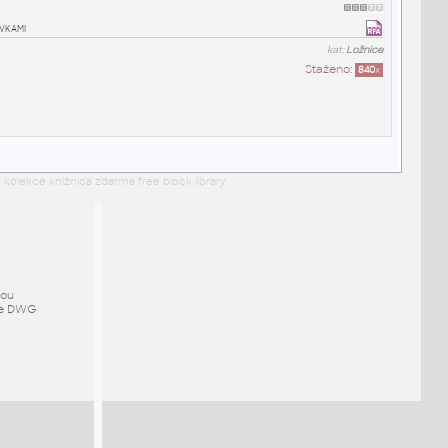
ývkami
kat:
Ložnice
Staženo:
840
x
 kolekce knižnica zdarma free block library
mou
ze DWG