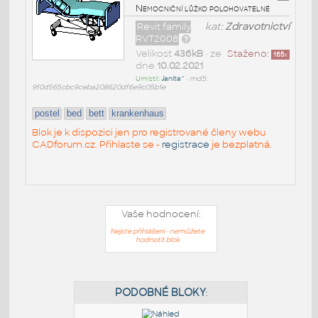
Nemocniční lůžko polohovatelné
Revit family
kat:
Zdravotnictví
RVT2008
Velikost
436kB
• ze
Staženo:
165
x
dne
10.02.2021
Umístil:
Janita^
•
md5:
9f0d565cbc9ceba208620df6e9c05b1e
postel
bed
bett
krankenhaus
Blok je k dispozici jen pro registrované členy webu
CADforum.cz. Přihlaste se -
registrace
je bezplatná.
Vaše hodnocení:
Nejste přihlášeni - nemůžete
hodnotit blok