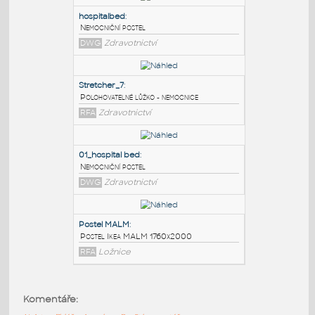
PODOBNÉ BLOKY
:
hospitalbed
:
Nemocniční postel
DWG
Zdravotnictví
Stretcher_7
:
Polohovatelné lůžko - nemocnice
RFA
Zdravotnictví
01_hospital bed
:
Komentáře:
Nemocniční postel