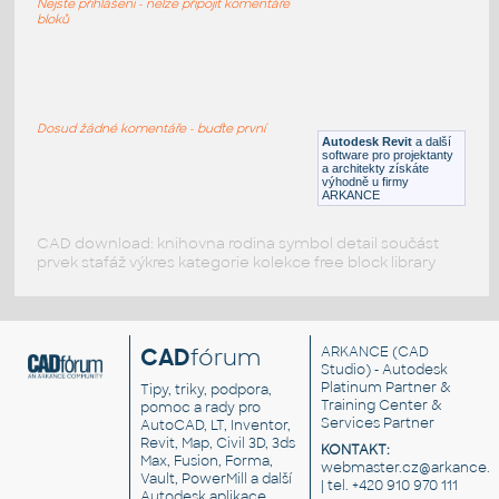
Nejste přihlášeni - nelze připojit komentáře
DWG
Zdravotnictví
bloků
Postel MALM
:
Postel Ikea MALM 1760x2000
Dosud žádné komentáře - buďte první
Autodesk Revit
a další
RFA
Ložnice
software pro projektanty
a architekty získáte
výhodně u firmy
ARKANCE
CAD download: knihovna rodina symbol detail součást
prvek stafáž výkres kategorie kolekce free block library
CAD
fórum
ARKANCE
(CAD
Studio) - Autodesk
Platinum Partner &
Tipy, triky, podpora,
Training Center &
pomoc a rady pro
Services Partner
AutoCAD, LT, Inventor,
Revit, Map, Civil 3D, 3ds
KONTAKT:
Max, Fusion, Forma,
webmaster.cz@arkance.w
Vault, PowerMill a další
| tel. +420 910 970 111
Autodesk aplikace