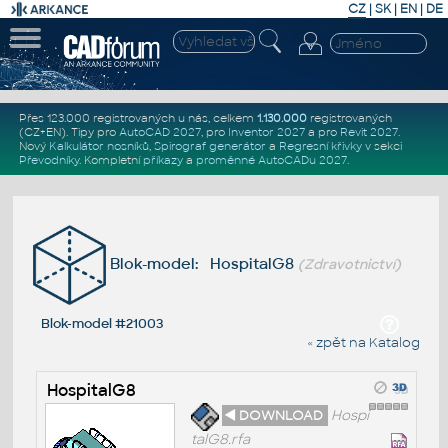
CZ
|
SK
|
EN
|
DE
Přes 123.000 registrovaných u nás, celkem
1.130.000
registrovaných
(CZ+EN)
. Tipy pro
AutoCAD 2027
, pro
Inventor 2027
a pro
Revit 2027
.
Nový
Kalkulátor nosníků
,
Spirograf generátor
a
Regresní křivky
v sekci
Převodníky
.
Kompletní
příkazy
a
proměnné AutoCADu 2027
.
Blok-model: HospitalG8
(Zdravotnictví)
Blok-model #21003
« zpět na Katalog
HospitalG8
◄ DOWNLOAD
Hospi
talG8.rfa