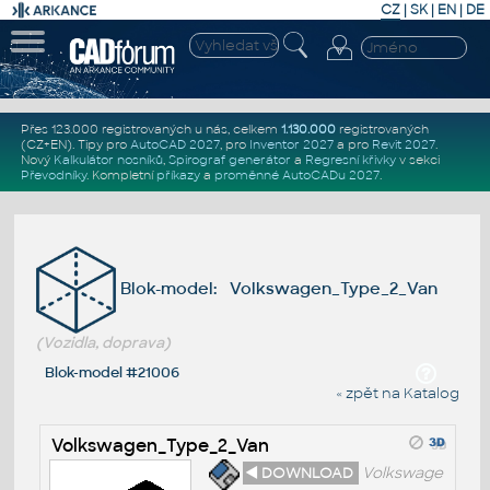
CZ
|
SK
|
EN
|
DE
Přes 123.000 registrovaných u nás, celkem
1.130.000
registrovaných
(CZ+EN)
. Tipy pro
AutoCAD 2027
, pro
Inventor 2027
a pro
Revit 2027
.
Nový
Kalkulátor nosníků
,
Spirograf generátor
a
Regresní křivky
v sekci
Převodníky
.
Kompletní
příkazy
a
proměnné AutoCADu 2027
.
Blok-model: Volkswagen_Type_2_Van
(Vozidla, doprava)
Blok-model #21006
« zpět na Katalog
Volkswagen_Type_2_Van
◄ DOWNLOAD
Volkswage