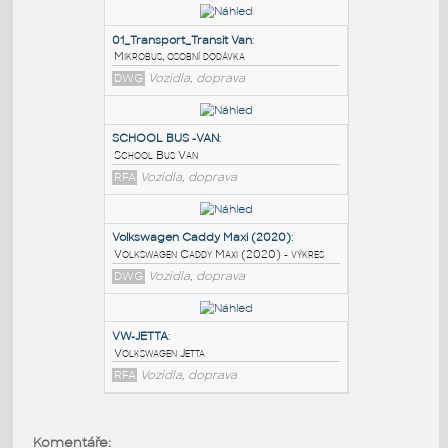
PODOBNÉ BLOKY
:
01_Transport_Transit Van
:
Mikrobus, osobní dodávka
DWG
Vozidla, doprava
SCHOOL BUS -VAN
:
School Bus Van
RFA
Vozidla, doprava
Volkswagen Caddy Maxi (2020)
:
Komentáře: