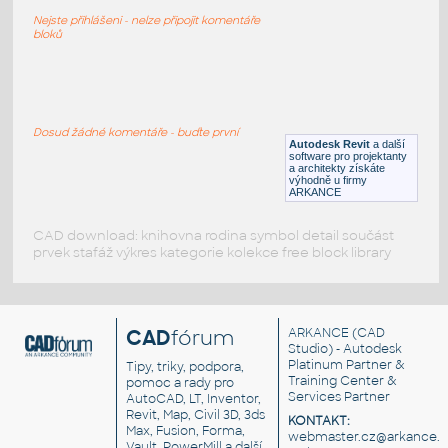
Volkswagen Caddy Maxi (2020) - výkres
Nejste přihlášeni - nelze připojit komentáře
DWG
Vozidla, doprava
bloků
VW-JETTA
:
Volkswagen Jetta
Dosud žádné komentáře - buďte první
Autodesk Revit
a další
RFA
Vozidla, doprava
software pro projektanty
a architekty získáte
výhodně u firmy
ARKANCE
CAD download: knihovna rodina symbol detail součást
prvek stafáž výkres kategorie kolekce free block library
CAD
fórum
ARKANCE
(CAD
Studio) - Autodesk
Platinum Partner &
Tipy, triky, podpora,
Training Center &
pomoc a rady pro
Services Partner
AutoCAD, LT, Inventor,
Revit, Map, Civil 3D, 3ds
KONTAKT:
Max, Fusion, Forma,
webmaster.cz@arkance.w
Vault, PowerMill a další