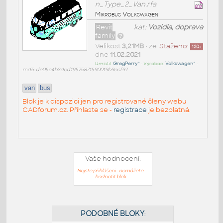
n_Type_2_Van.rfa
Mikrobus Volkswagen
Revit
kat:
Vozidla, doprava
family
Velikost
3,21MB
• ze
Staženo:
120
x
dne
11.02.2021
Umístil:
GregPerry^
• Výrobce:
Volkswagen^
•
md5: de05c4b2ded19575871590019b9ecf97
van
bus
Blok je k dispozici jen pro registrované členy webu
CADforum.cz. Přihlaste se -
registrace
je bezplatná.
Vaše hodnocení:
Nejste přihlášeni - nemůžete
hodnotit blok