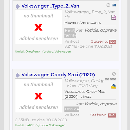
Volkswagen_Type_2_Van
Volkswagen_Type_2_Van.
rfa
Mikrobus Volkswagen
Revit
kat:
Vozidla, doprava
family
Velikost
Staženo:
120
x
3,21MB
• ze dne
11.02.2021
Umístil:
GregPerry
• Výrobce:
Volkswagen
Volkswagen Caddy Maxi (2020)
Volkswagen_Caddy
_Maxi_2020.dwg
Volkswagen Caddy Maxi
(2020) - výkres
kat:
Vozidla, doprava
DWG14
Velikost
Staženo:
846
x
2,35MB
• ze dne
30.08.2020
Umístil:
LatCh
• Výrobce:
Volkswagen