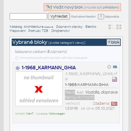
Vložit nový blok
(musíte být
přihlášeni
)
Podrobné hledání
Nápověda
Katalog
:
Architektura
•
Dopravní stavby
•
Elektro
•
/obecné
Mapování
•
Potrubí, TZB
•
Strojírenství
Vybrané bloky
:
blok
(zvolte kategorii vlevo)
Nalezeno celkem
5
záznamů
hromadné stahování není pro váš účet dostupné
1-1968_KARMANN_GHIA
1-1968_KARMANN_GHIA.rf
a
1-1968 KARMANN GHIA
Revit
kat:
Vozidla, doprava
family RVT2010
Velikost
Staženo:
52
x
1,53MB
• ze dne
26.10.2021
Umístil:
VienT
• Výrobce:
Volkswagen