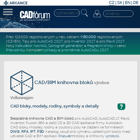
CZ
|
SK
|
EN
|
DE
Přes 123.000 registrovaných u nás, celkem
1.130.000
registrovaných
(CZ+EN)
. Tipy pro
AutoCAD 2027
, pro
Inventor 2027
a pro
Revit 2027
.
Nový
Kalkulátor nosníků
,
Spirograf generátor
a
Regresní křivky
v sekci
Převodníky
.
Kompletní
příkazy
a
proměnné AutoCADu 2027
.
CAD/BIM knihovna bloků
výrobce
Volkswagen
?
CAD bloky, modely, rodiny, symboly a detaily
Bezplatná knihovna CAD a BIM bloků
pro AutoCAD, AutoCAD LT, Revit,
Inventor, Fusion 360 a další 2D a 3D CAD aplikace firmy Autodesk.
CAD bloky, modely, rodiny a soubory jsou ke stažení ve formátech
DWG
,
RFA
,
IPT
,
F3D
. Katalog slouží pro výměnu užitečných bloků mezi
uživateli CAD a BIM aplikací.
Populární
bloky a knihovny
výrobců
.