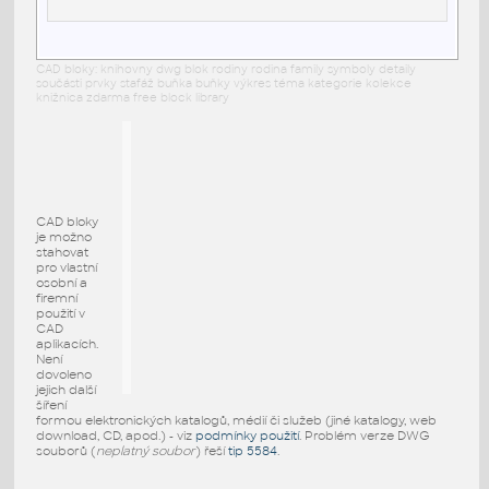
CAD bloky: knihovny dwg blok rodiny rodina family symboly detaily
součásti prvky stafáž buňka buňky výkres téma kategorie kolekce
knižnica zdarma free block library
CAD bloky
je možno
stahovat
pro vlastní
osobní a
firemní
použití v
CAD
aplikacích.
Není
dovoleno
jejich další
šíření
formou elektronických katalogů, médií či služeb (jiné katalogy, web
download, CD, apod.) - viz
podmínky použití
. Problém verze DWG
souborů (
neplatný soubor
) řeší
tip 5584
.