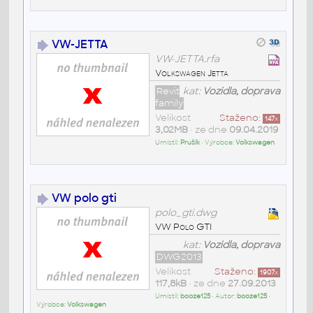
VW-JETTA
VW-JETTA.rfa
Volkswagen Jetta
Revit
kat:
Vozidla, doprava
family
Velikost
Staženo:
147
x
3,02MB
• ze dne
09.04.2019
Umístil:
Prušík
• Výrobce:
Volkswagen
VW polo gti
polo_gti.dwg
VW Polo GTI
kat:
Vozidla, doprava
DWG2013
Velikost
Staženo:
1907
x
117,8kB
• ze dne
27.09.2013
Umístil:
booze125
• Autor:
booze125
•
Výrobce:
Volkswagen