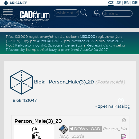
CZ
|
SK
|
EN
|
DE
Přes 123.000 registrovaných u nás, celkem
1.130.000
registrovaných
(CZ+EN)
. Tipy pro
AutoCAD 2027
, pro
Inventor 2027
a pro
Revit 2027
.
Nový
Kalkulátor nosníků
,
Spirograf generátor
a
Regresní křivky
v sekci
Převodníky
.
Kompletní
příkazy
a
proměnné AutoCADu 2027
.
Blok: Person_Male(3)_2D
(Postavy, lidé)
Blok #21047
« zpět na Katalog
Person_Male(3)_2D
◄ DOWNLOAD
Person_Ma
le(3)_2D.rfa