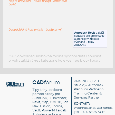
Nejste přihlášeni - nelze připojit komentáře
RFA
Postavy, lidé
bloků
persona 0
:
Silueta postavy
Dosud žádné komentáře - buďte první
Autodesk Revit
a další
IPT
Postavy, lidé
software pro projektanty
a architekty získáte
výhodně u firmy
ARKANCE
CAD download: knihovna rodina symbol detail součást
prvek stafáž výkres kategorie kolekce free block library
CAD
fórum
ARKANCE
(CAD
Studio) - Autodesk
Platinum Partner &
Tipy, triky, podpora,
Training Center &
pomoc a rady pro
Services Partner
AutoCAD, LT, Inventor,
Revit, Map, Civil 3D, 3ds
KONTAKT:
Max, Fusion, Forma,
webmaster.cz@arkance.w
Vault, PowerMill a další
| tel. +420 910 970 111
Autodesk aplikace