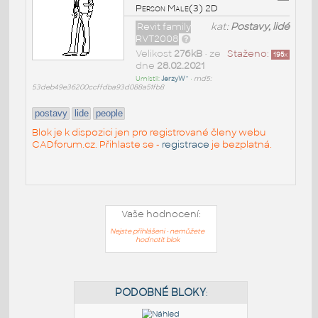
Person Male(3) 2D
Revit family
kat:
Postavy, lidé
RVT2008
Velikost
276kB
• ze
Staženo:
195
x
dne
28.02.2021
Umístil:
JerzyW^
•
md5:
53deb49e36200ccffdba93d088a51fb8
postavy
lide
people
Blok je k dispozici jen pro registrované členy webu
CADforum.cz. Přihlaste se -
registrace
je bezplatná.
Vaše hodnocení:
Nejste přihlášeni - nemůžete
hodnotit blok