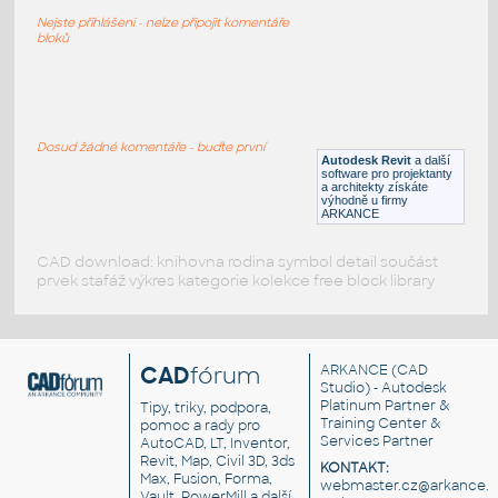
Muž, stojící, ruce v bok - stafáž
Nejste přihlášeni - nelze připojit komentáře
RFA
Postavy, lidé
bloků
Muž 3
:
Muž - stojící (schema)
Dosud žádné komentáře - buďte první
Autodesk Revit
a další
DWG
Postavy, lidé
software pro projektanty
a architekty získáte
výhodně u firmy
ARKANCE
CAD download: knihovna rodina symbol detail součást
prvek stafáž výkres kategorie kolekce free block library
CAD
fórum
ARKANCE
(CAD
Studio) - Autodesk
Platinum Partner &
Tipy, triky, podpora,
Training Center &
pomoc a rady pro
Services Partner
AutoCAD, LT, Inventor,
Revit, Map, Civil 3D, 3ds
KONTAKT:
Max, Fusion, Forma,
webmaster.cz@arkance.w
Vault, PowerMill a další