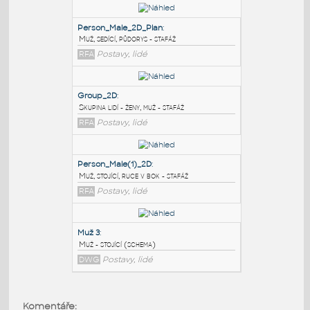
PODOBNÉ BLOKY
:
Person_Male_2D_Plan
:
Muž, sedící, půdorys - stafáž
RFA
Postavy, lidé
Group_2D
:
Skupina lidí - ženy, muž - stafáž
RFA
Postavy, lidé
Person_Male(1)_2D
:
Komentáře: