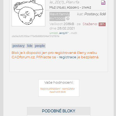
le_2D(1)_Plan.rfa
Muž stojící, půdorys - stafáž
Revit family
kat:
Postavy, lidé
RVT2008
Velikost
208kB
• ze
Staženo:
267
x
dne
28.02.2021
Umístil:
JerzyW^
•
md5:
da5e3d535ba177a6b88b594ef312f87e
postavy
lide
people
Blok je k dispozici jen pro registrované členy webu
CADforum.cz. Přihlaste se -
registrace
je bezplatná.
Vaše hodnocení:
Nejste přihlášeni - nemůžete
hodnotit blok