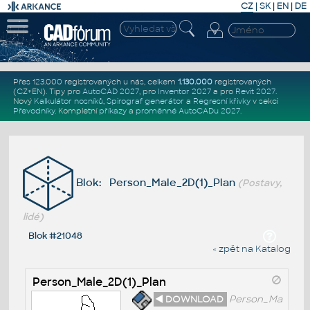
CZ
|
SK
|
EN
|
DE
Přes 123.000 registrovaných u nás, celkem
1.130.000
registrovaných
(CZ+EN)
. Tipy pro
AutoCAD 2027
, pro
Inventor 2027
a pro
Revit 2027
.
Nový
Kalkulátor nosníků
,
Spirograf generátor
a
Regresní křivky
v sekci
Převodníky
.
Kompletní
příkazy
a
proměnné AutoCADu 2027
.
Blok: Person_Male_2D(1)_Plan
(Postavy,
lidé)
Blok #21048
« zpět na Katalog
Person_Male_2D(1)_Plan
◄ DOWNLOAD
Person_Ma