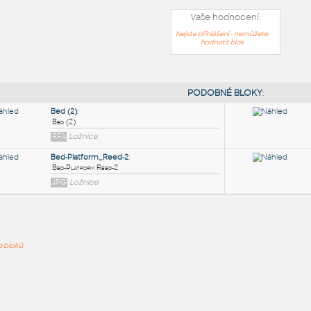
Vaše hodnocení:
Nejste přihlášeni - nemůžete
hodnotit blok
PODOB
Bed (2)
:
ře bloků
Bed (2)
RFA
Ložnice
Bed-Platform_Reed-2
:
Bed-Platform Reed-2