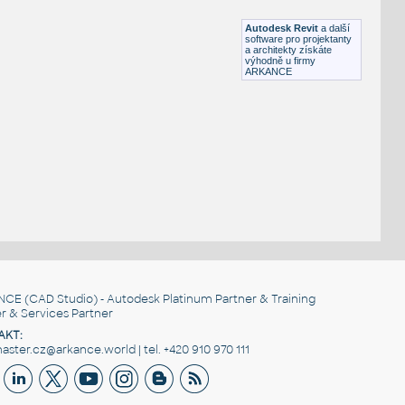
RFA
Ložnice
Autodesk Revit
a další
software pro projektanty
a architekty získáte
výhodně u firmy
ARKANCE
NCE
(CAD Studio) - Autodesk Platinum Partner & Training
r & Services Partner
AKT:
ster.cz@arkance.world | tel. +420 910 970 111