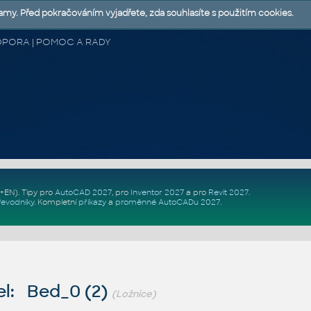
lamy. Před pokračováním vyjadřete, zda souhlasíte s použitím cookies.
 PODPORA | POMOC A RADY
Z+EN)
. Tipy pro
AutoCAD 2027
, pro
Inventor 2027
a pro
Revit 2027
.
řevodníky
.
Kompletní
příkazy
a
proměnné AutoCADu 2027
.
l: Bed_0 (2)
(Ložnice)