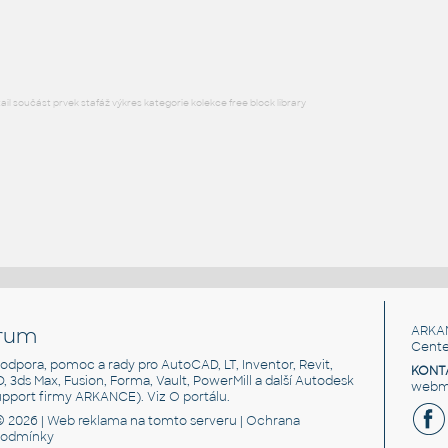
JPG
Ložnice
l součást prvek stafáž výkres kategorie kolekce free block library
rum
ARKA
Cente
, podpora, pomoc a rady pro AutoCAD, LT, Inventor, Revit,
KONT
3D, 3ds Max, Fusion, Forma, Vault, PowerMill a další Autodesk
webma
support firmy ARKANCE). Viz
O portálu
.
© 2026 |
Web reklama
na tomto serveru |
Ochrana
podmínky