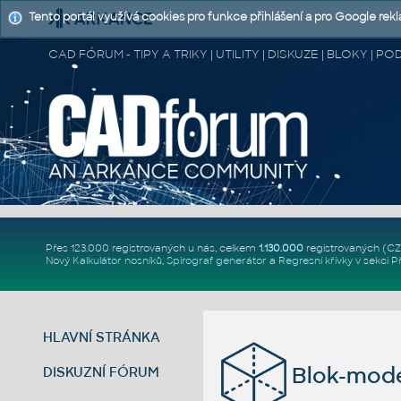
Tento portál využívá cookies pro funkce přihlášení a pro Google rek
CAD FÓRUM - TIPY A TRIKY | UTILITY | DISKUZE | BLOKY |
Přes 123.000 registrovaných u nás, celkem
1.130.000
registrovaných (C
Nový
Kalkulátor nosníků
,
Spirograf generátor
a
Regresní křivky
v sekci
P
HLAVNÍ STRÁNKA
Blok-mode
DISKUZNÍ FÓRUM