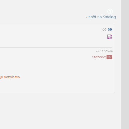
« zpět na Katalog
kat:
Ložnice
Staženo:
13
x
je bezplatná.