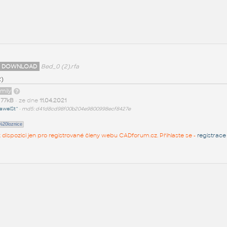
 DOWNLOAD
Bed_0 (2).rfa
2)
amily
t
77kB
• ze dne
11.04.2021
awelSt^
•
md5: d41d8cd98f00b204e9800998ecf8427e
20loznice
 k dispozici jen pro registrované členy webu CADforum.cz. Přihlaste se -
registrace