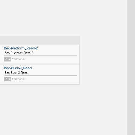
NÉ BLOKY
:
Bed-Platform_Reed-2
:
Bed-Platform Reed-2
RFA
Ložnice
Bed-Bunk-2_Reed
:
Bed-Bunk-2 Reed