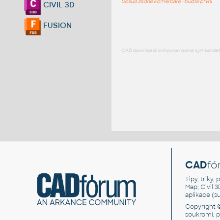
Dosud žádné komentáře - buďte první
CIVIL 3D
FUSION
CAD download: knihovna rodina symbol detai
CAD
fó
Tipy, triky
Map, Civil 
aplikace (
Copyright 
soukromí, 