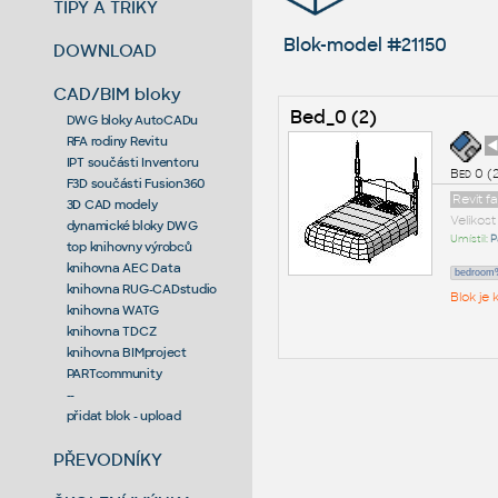
TIPY A TRIKY
Blok-model #21150
DOWNLOAD
CAD/BIM bloky
Bed_0 (2)
DWG bloky AutoCADu
RFA rodiny Revitu
◄
IPT součásti Inventoru
Bed 0 (
F3D součásti Fusion360
Revit f
3D CAD modely
Velikos
dynamické bloky DWG
Umístil:
P
top knihovny výrobců
knihovna AEC Data
bedroom%
knihovna RUG-CADstudio
Blok je
knihovna WATG
knihovna TDCZ
knihovna BIMproject
PARTcommunity
--
přidat blok - upload
PŘEVODNÍKY