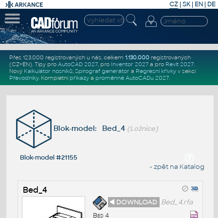
CZ
|
SK
|
EN
|
DE
Přes 123.000 registrovaných u nás, celkem
1.130.000
registrovaných
(CZ+EN)
. Tipy pro
AutoCAD 2027
, pro
Inventor 2027
a pro
Revit 2027
.
Nový
Kalkulátor nosníků
,
Spirograf generátor
a
Regresní křivky
v sekci
Převodníky
.
Kompletní
příkazy
a
proměnné AutoCADu 2027
.
Blok-model: Bed_4
(Ložnice)
Blok-model #21155
« zpět na Katalog
Bed_4
◄ DOWNLOAD
Bed_4.rfa
Bed 4