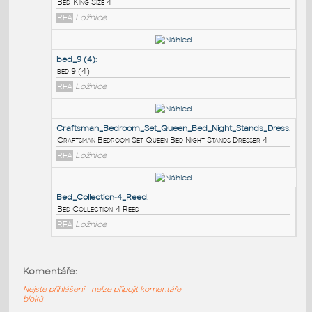
PODOBNÉ BLOKY
:
Bed-King_Size_4
:
Bed-King Size 4
RFA
Ložnice
bed_9 (4)
:
bed 9 (4)
RFA
Ložnice
Craftsman_Bedroom_Set_Queen_Bed_Night_Stands
Komentáře:
Craftsman Bedroom Set Queen Bed Night Stands Dresser 
Nejste přihlášeni - nelze připojit komentáře
RFA
Ložnice
bloků