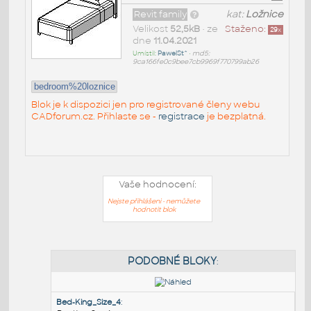
Revit family
kat:
Ložnice
Velikost
52,5kB
• ze
Staženo:
29
x
dne
11.04.2021
Umístil:
PawelSt^
•
md5:
9ca166fe0c9bee7cb9969f770799ab26
bedroom%20loznice
Blok je k dispozici jen pro registrované členy webu
CADforum.cz. Přihlaste se -
registrace
je bezplatná.
Vaše hodnocení:
Nejste přihlášeni - nemůžete
hodnotit blok