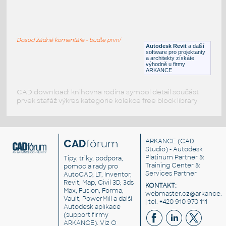
Bed_Collection-4_Reed
:
Bed Collection-4 Reed
Dosud žádné komentáře - buďte první
RFA
Ložnice
Autodesk Revit
a další
software pro projektanty
a architekty získáte
výhodně u firmy
ARKANCE
CAD download: knihovna rodina symbol detail součást
prvek stafáž výkres kategorie kolekce free block library
CAD
fórum
ARKANCE
(CAD
Studio) - Autodesk
Platinum Partner &
Tipy, triky, podpora,
Training Center &
pomoc a rady pro
Services Partner
AutoCAD, LT, Inventor,
Revit, Map, Civil 3D, 3ds
KONTAKT:
Max, Fusion, Forma,
webmaster.cz@arkance.w
Vault, PowerMill a další
| tel. +420 910 970 111
Autodesk aplikace
(support firmy
ARKANCE). Viz
O