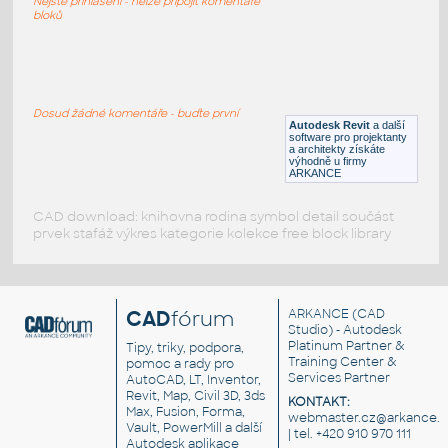
Nejste přihlášeni - nelze připojit komentáře
RFA
Ložnice
bloků
Lit d hopital
:
Lit d hopital
Dosud žádné komentáře - buďte první
Autodesk Revit
a další
RFA
Ložnice
software pro projektanty
a architekty získáte
výhodně u firmy
ARKANCE
CAD download: knihovna rodina symbol detail součást
prvek stafáž výkres kategorie kolekce free block library
CAD
fórum
ARKANCE
(CAD
Studio) - Autodesk
Platinum Partner &
Tipy, triky, podpora,
Training Center &
pomoc a rady pro
Services Partner
AutoCAD, LT, Inventor,
Revit, Map, Civil 3D, 3ds
KONTAKT:
Max, Fusion, Forma,
webmaster.cz@arkance.w
Vault, PowerMill a další
| tel. +420 910 970 111
Autodesk aplikace