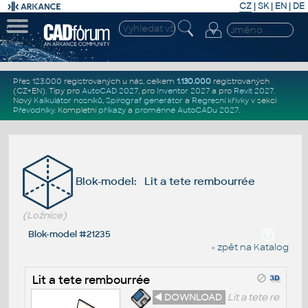
CZ
|
SK
|
EN
|
DE
Přes 123.000 registrovaných u nás, celkem
1.130.000
registrovaných
(CZ+EN)
. Tipy pro
AutoCAD 2027
, pro
Inventor 2027
a pro
Revit 2027
.
Nový
Kalkulátor nosníků
,
Spirograf generátor
a
Regresní křivky
v sekci
Převodníky
.
Kompletní
příkazy
a
proměnné AutoCADu 2027
.
Blok-model: Lit a tete rembourrée
(Ložnice)
Blok-model #21235
« zpět na Katalog
Lit a tete rembourrée
◄ DOWNLOAD
Lit a tete re