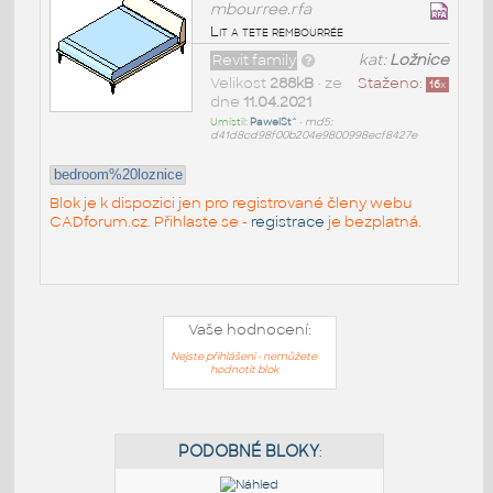
mbourree.rfa
Lit a tete rembourrée
Revit family
kat:
Ložnice
Velikost
288kB
• ze
Staženo:
16
x
dne
11.04.2021
Umístil:
PawelSt^
•
md5:
d41d8cd98f00b204e9800998ecf8427e
bedroom%20loznice
Blok je k dispozici jen pro registrované členy webu
CADforum.cz. Přihlaste se -
registrace
je bezplatná.
Vaše hodnocení:
Nejste přihlášeni - nemůžete
hodnotit blok