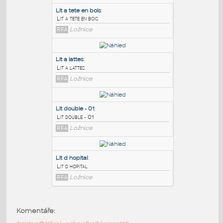
PODOBNÉ BLOKY
:
Lit a tete en bois
:
Lit a tete en bois
RFA
Ložnice
Lit a lattes
:
Lit a lattes
RFA
Ložnice
Lit double - 01
:
Komentáře:
Lit double - 01