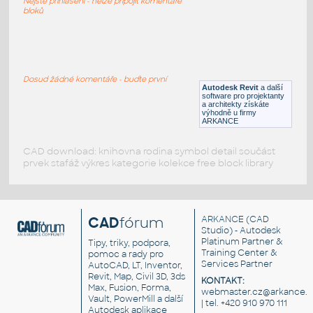
Nejste přihlášeni - nelze připojit komentáře
RFA
Ložnice
bloků
Bed_0 (2)
:
Bed 0 (2)
Dosud žádné komentáře - buďte první
Autodesk Revit
a další
RFA
Ložnice
software pro projektanty
a architekty získáte
výhodně u firmy
ARKANCE
CAD download: knihovna rodina symbol detail součást
prvek stafáž výkres kategorie kolekce free block library
CAD
fórum
ARKANCE
(CAD
Studio) - Autodesk
Platinum Partner &
Tipy, triky, podpora,
Training Center &
pomoc a rady pro
Services Partner
AutoCAD, LT, Inventor,
Revit, Map, Civil 3D, 3ds
KONTAKT:
Max, Fusion, Forma,
webmaster.cz@arkance.w
Vault, PowerMill a další
| tel. +420 910 970 111
Autodesk aplikace