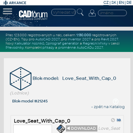
CZ
|
SK
|
EN
|
DE
Přes 123.000 registrovaných u nás, celkem
1.130.000
registrovaných
(CZ+EN)
. Tipy pro
AutoCAD 2027
, pro
Inventor 2027
a pro
Revit 2027
.
Nový
Kalkulátor nosníků
,
Spirograf generátor
a
Regresní křivky
v sekci
Převodníky
.
Kompletní
příkazy
a
proměnné AutoCADu 2027
.
Blok-model: Love_Seat_With_Cap_0
(Ložnice)
Blok-model #21245
« zpět na Katalog
Love_Seat_With_Cap_0
◄ DOWNLOAD
Love_Seat