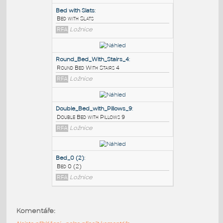
PODOBNÉ BLOKY
:
Bed with Slats
:
Bed with Slats
RFA
Ložnice
Round_Bed_With_Stairs_4
:
Round Bed With Stairs 4
RFA
Ložnice
Double_Bed_with_Pillows_9
:
Komentáře:
Double Bed with Pillows 9