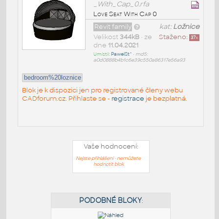
_With_Cap_0.rfa
Love Seat With Cap 0
Revit family
kat:
Ložnice
Velikost
344kB
• ze
Staženo:
37
x
dne
11.04.2021
Umístil:
PawelSt^
•
md5:
a0d0888b4b1c6e39c550a86317e56a93
bedroom%20loznice
Blok je k dispozici jen pro registrované členy webu
CADforum.cz. Přihlaste se -
registrace
je bezplatná.
Vaše hodnocení:
Nejste přihlášeni - nemůžete
hodnotit blok