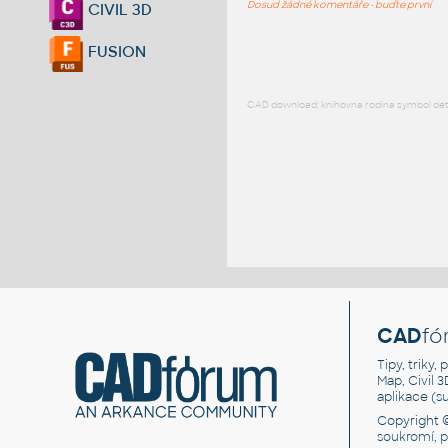
Dosud žádné komentáře - buďte první
CIVIL 3D
FUSION
CAD download: knihovna rodina symbol detai
CAD
fó
Tipy, triky
Map, Civil 
aplikace (
Copyright 
soukromí, 