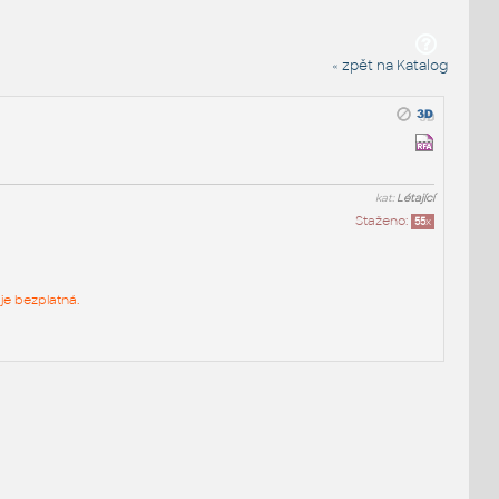
« zpět na Katalog
kat:
Létající
Staženo:
55
x
je bezplatná.