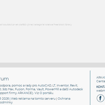
RFA
Létající
l součást prvek stafáž výkres kategorie kolekce free block library
rum
ARKA
Cente
, podpora, pomoc a rady pro AutoCAD, LT, Inventor, Revit,
KONT
3D, 3ds Max, Fusion, Forma, Vault, PowerMill a další Autodesk
webma
support firmy ARKANCE). Viz
O portálu
.
© 2026 |
Web reklama
na tomto serveru |
Ochrana
podmínky