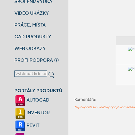
ŠKOLENÍ/VÝUKA
VIDEO UKÁZKY
PRÁCE, MÍSTA
CAD PRODUKTY
WEB ODKAZY
PROFI PODPORA
ⓘ
PORTÁLY PRODUKTŮ
AUTOCAD
Komentáře:
Nejste přihlášeni - nelze připojit komentá
INVENTOR
REVIT