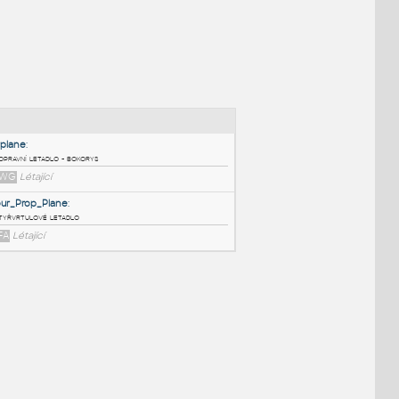
NÉ BLOKY
:
airplane
:
Dopravní letadlo - bokorys
DWG
Létající
Four_Prop_Plane
:
Čtyřvrtulové letadlo