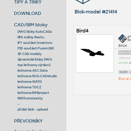
TIPY A TRIKY
Blok-model #21414
DOWNLOAD
CAD/BIM bloky
Bird4
DWG bloky AutoCADu
RFA rodiny Revitu
◄
IPT součásti Inventoru
Bird4
F3D součásti Fusion360
Revit f
3D CAD modely
Velikos
dynamické bloky DWG
Umístil:
J
top knihovny výrobců
knihovna AEC Data
letadlo
knihovna RUG-CADstudio
Blok je
knihovna WATG
knihovna TDCZ
knihovna BIMproject
PARTcommunity
--
přidat blok - upload
PŘEVODNÍKY