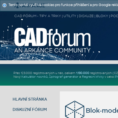
Tento portál využívá cookies pro funkce přihlášení a pro Google rek
CAD FÓRUM - TIPY A TRIKY | UTILITY | DISKUZE | BLOKY |
Přes 123.000 registrovaných u nás, celkem
1.130.000
registrovaných (C
Nový
Kalkulátor nosníků
,
Spirograf generátor
a
Regresní křivky
v sekci
P
HLAVNÍ STRÁNKA
Blok-mode
DISKUZNÍ FÓRUM