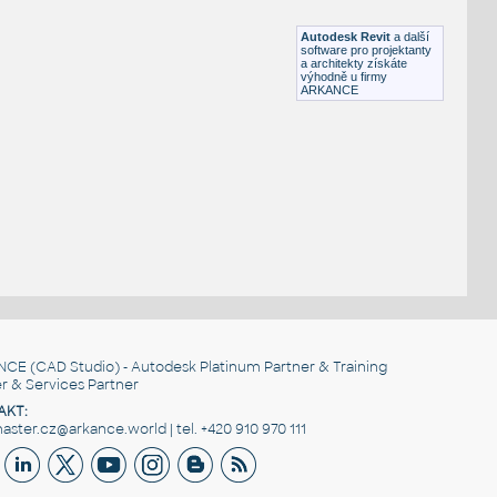
RFA
Létající
Autodesk Revit
a další
software pro projektanty
a architekty získáte
výhodně u firmy
ARKANCE
NCE
(CAD Studio) - Autodesk Platinum Partner & Training
r & Services Partner
AKT:
ster.cz@arkance.world | tel. +420 910 970 111