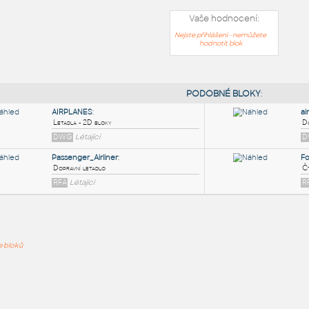
Vaše hodnocení:
Nejste přihlášeni - nemůžete
hodnotit blok
PODOB
AIRPLANES
:
ře bloků
Letadla - 2D bloky
DWG
Létající
Passenger_Airliner
:
Dopravní letadlo