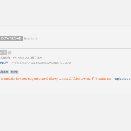
 DOWNLOAD
Bird4.rfa
amily
t
336kB
• ze dne
22.05.2021
erzyW^
•
md5: 67a37918256c2e9a82f13d83f201a74f
airplane
flying
 k dispozici jen pro registrované členy webu CADforum.cz. Přihlaste se -
registrace