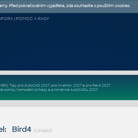
lamy. Před pokračováním vyjadřete, zda souhlasíte s použitím cookies.
 PODPORA | POMOC A RADY
Z+EN)
. Tipy pro
AutoCAD 2027
, pro
Inventor 2027
a pro
Revit 2027
.
řevodníky
.
Kompletní
příkazy
a
proměnné AutoCADu 2027
.
l: Bird4
(Létající)