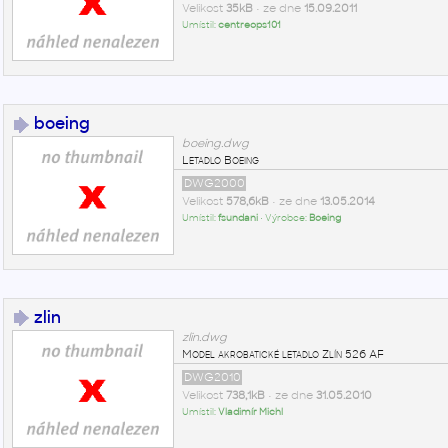
Velikost
35kB
• ze dne
15.09.2011
Umístil:
centreops101
boeing
boeing.dwg
Letadlo Boeing
DWG2000
Velikost
578,6kB
• ze dne
13.05.2014
Umístil:
fsundani
• Výrobce:
Boeing
zlin
zlin.dwg
Model akrobatické letadlo Zlín 526 AF
DWG2010
Velikost
738,1kB
• ze dne
31.05.2010
Umístil:
Vladimír Michl