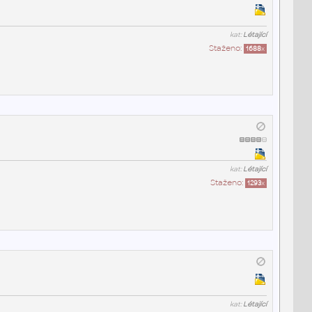
kat:
Létající
Staženo:
1688
x
kat:
Létající
Staženo:
1293
x
kat:
Létající