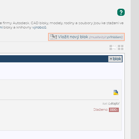
?
e firmy Autodesk. CAD bloky, modely, rodiny a soubory jsou ke stažení ve
ní
bloky a knihovny
výrobců
.
Vložit nový blok
(musíte být
přihlášeni
)
blok
kat:
Létající
Staženo:
3330
x