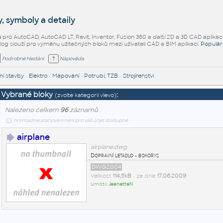
, symboly a detaily
ů
pro AutoCAD, AutoCAD LT, Revit, Inventor, Fusion 360 a další 2D a 3D CAD aplikac
alog slouží pro výměnu užitečných bloků mezi uživateli CAD a BIM aplikací.
Populár
Podrobné hledání
Nápověda
í stavby
•
Elektro
•
Mapování
•
Potrubí, TZB
•
Strojírenství
Vybrané bloky
:
(zvolte kategorii vlevo)
Nalezeno celkem
96
záznamů
hromadné stahování není pro váš účet dostupné
airplane
airplane.dwg
Dopravní letadlo - bokorys
DWG2004
Velikost
114,5kB
• ze dne
17.06.2009
Umístil:
JeanetteN