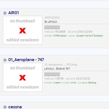
AIR01
AIR01.DWG
3d letadlo
DWG2000
Velikost
150,8kB
• ze dne
29.01.2009
Umístil:
JMPEsteban
• Autor:
Joseph Marie P. Esteban
01_Aeroplane - 747
13_Aeroplane_-_747.dwg
Letadlo - Boeing 747
DWG2000
Velikost
1,15MB
• ze dne
20.07.2012
Umístil:
rwearn
• Autor:
cmd
• Výrobce:
Boeing
cessna