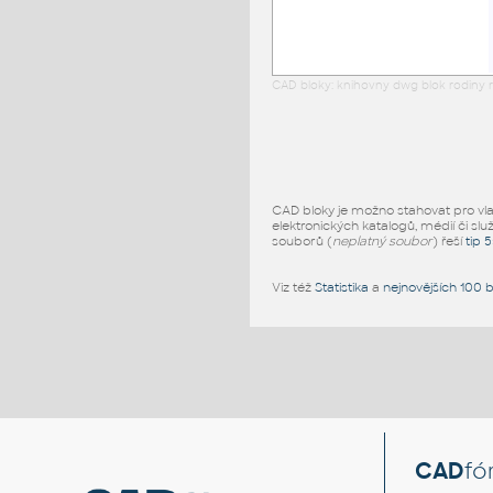
CAD bloky: knihovny dwg blok rodiny r
CAD bloky je možno stahovat pro vlast
elektronických katalogů, médií či slu
souborů (
neplatný soubor
) řeší
tip 
Viz též
Statistika
a
nejnovějších 100 
CAD
fó