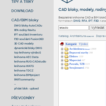
TIPY A TRIKY
CAD bloky, modely, rodiny
DOWNLOAD
Bezplatná knihovna CAD a BIM blok
CAD/BIM bloky
formátech
DWG
,
RFA
,
IPT
,
F3D
. Kat
DWG bloky AutoCADu
RFA rodiny Revitu
IPT součásti Inventoru
Katalog
:
Architektura
•
Dopravn
/obecné
F3D součásti Fusion360
3D CAD modely
Kategorie
Výrobci
dynamické bloky DWG
Architektura
13909
/obecné
top knihovny výrobců
Dopravní stavby
398
Elektro
1550
knihovna AEC Data
Mapování
447
knihovna RUG-CADstudio
Potrubí, TZB
3119
knihovna WATG
Strojírenství
3766
knihovna TDCZ
knihovna BIMproject
PARTcommunity
--
přidat blok - upload
PŘEVODNÍKY