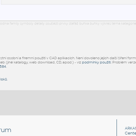
odina family symboly detaily součásti prvky stafáž buňka buňky výkres téma kategorie
ní osobní a firemní použití v CAD aplikacích. Není dovoleno jejich další šíření for
žeb (jiné katalogy, web download, CD, apod.) - viz
podmínky použití
. Problém ver
5584
.
bloků
.
rum
ARKA
Cente