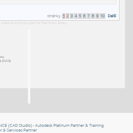
stránky:
1
2
3
4
5
6
7
8
9
10
Další
 kolekce knižnica zdarma free block library
mou
ze DWG
NCE
(CAD Studio) - Autodesk Platinum Partner & Training
r & Services Partner