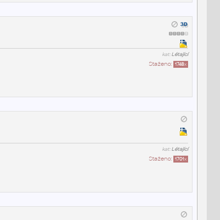
kat:
Létající
Staženo:
1748
x
kat:
Létající
Staženo:
1701
x