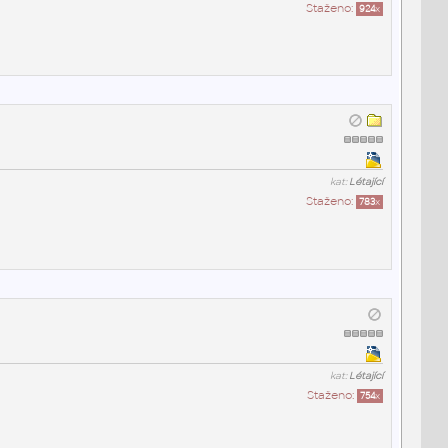
Staženo:
924
x
kat:
Létající
Staženo:
783
x
kat:
Létající
Staženo:
754
x