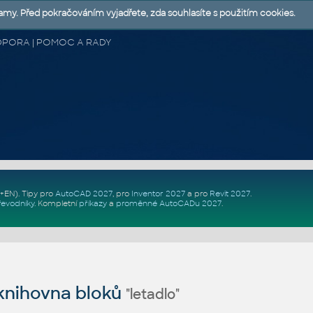
lamy. Před pokračováním vyjadřete, zda souhlasíte s použitím cookies.
 PODPORA | POMOC A RADY
Z+EN)
. Tipy pro
AutoCAD 2027
, pro
Inventor 2027
a pro
Revit 2027
.
řevodníky
.
Kompletní
příkazy
a
proměnné AutoCADu 2027
.
nihovna bloků
"letadlo"