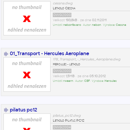
cessna.dwg
Letadlo Cessna
DWG2000
Velikost
193,8kB
• ze dne
02.11.2011
Umístil:
nelsonfavaro
• Autor:
nelson
• Výrobce:
Cessna
01_Transport - Hercules Aeroplane
178_Transport_-_Hercules_Aeroplane.dwg
Hercules - letadlo
DWG2000
Velikost
1,5MB
• ze dne
05.10.2012
Umístil:
rwearn
• Autor:
CBF
• Výrobce:
Hercules
pilatus pc12
pilatus_pc12.dwg
Letadlo Pilatus PC12
DWG2004