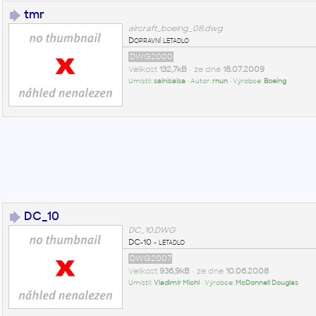
tmr
aircraft_boeing_08.dwg
Dopravní letadlo
DWG2000
Velikost
132,7kB
• ze dne
18.07.2009
Umístil:
sainisaisa
• Autor:
rnun
• Výrobce:
Boeing
DC_10
DC_10.DWG
DC-10 - letadlo
DWG2007
Velikost
936,9kB
• ze dne
10.06.2008
Umístil:
Vladimír Michl
• Výrobce:
McDonnell Douglas