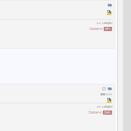
kat:
Létající
Staženo:
2511
x
kat:
Létající
Staženo:
2343
x