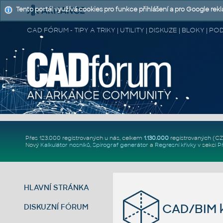
Tento portál využívá cookies pro funkce přihlášení a pro Google rek
CAD FÓRUM - TIPY A TRIKY | UTILITY | DISKUZE | BLOKY |
Přes 123.000 registrovaných u nás, celkem
1.130.000
registrovaných (C
Nový
Kalkulátor nosníků
,
Spirograf generátor
a
Regresní křivky
v sekci
P
HLAVNÍ STRÁNKA
CAD/BIM k
DISKUZNÍ FÓRUM