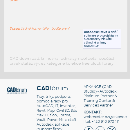
Four_Prop_Plane
:
Čtyřvrtulové letadlo
Dosud žádné komentáře - buďte první
RFA
Létající
Autodesk Revit
a další
software pro projektanty
a architekty získáte
výhodně u firmy
ARKANCE
CAD download: knihovna rodina symbol detail součást
prvek stafáž výkres kategorie kolekce free block library
CAD
fórum
ARKANCE
(CAD
Studio) - Autodesk
Platinum Partner &
Tipy, triky, podpora,
Training Center &
pomoc a rady pro
Services Partner
AutoCAD, LT, Inventor,
Revit, Map, Civil 3D, 3ds
KONTAKT:
Max, Fusion, Forma,
webmaster.cz@arkance.w
Vault, PowerMill a další
| tel. +420 910 970 111
Autodesk aplikace
(support firmy