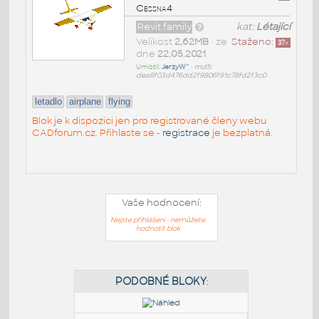
Cessna4
Revit family
kat:
Létající
Velikost
2,62MB
• ze
Staženo:
37
x
dne
22.05.2021
Umístil:
JerzyW^
•
md5:
dea8f03d476dd2f9806f91c78fd2f3c0
letadlo
airplane
flying
Blok je k dispozici jen pro registrované členy webu
CADforum.cz. Přihlaste se -
registrace
je bezplatná.
Vaše hodnocení:
Nejste přihlášeni - nemůžete
hodnotit blok