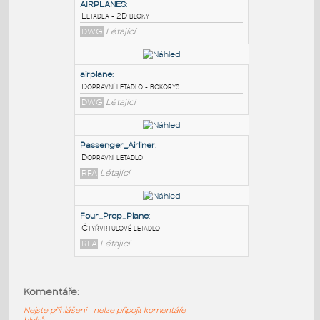
PODOBNÉ BLOKY
:
AIRPLANES
:
Letadla - 2D bloky
DWG
Létající
airplane
:
Dopravní letadlo - bokorys
DWG
Létající
Passenger_Airliner
:
Komentáře:
Dopravní letadlo
Nejste přihlášeni - nelze připojit komentáře
RFA
Létající
bloků