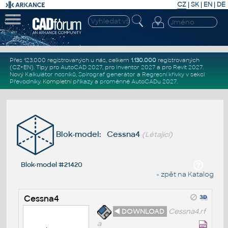
CZ
|
SK
|
EN
|
DE
Přes 123.000 registrovaných u nás, celkem
1.130.000
registrovaných
(CZ+EN)
. Tipy pro
AutoCAD 2027
, pro
Inventor 2027
a pro
Revit 2027
.
Nový
Kalkulátor nosníků
,
Spirograf generátor
a
Regresní křivky
v sekci
Převodníky
.
Kompletní
příkazy
a
proměnné AutoCADu 2027
.
Blok-model: Cessna4
(Létající)
Blok-model #21420
« zpět na Katalog
Cessna4
◄ DOWNLOAD
Cessna4.rf
a