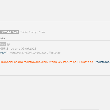
 DOWNLOAD
Table_Lamp_6.rfa
ampa
amily
t
61,5kB
• ze dne
05.06.2021
erzyW^
•
md5: a4f0e74df240237082e9272ffc6001da
 k dispozici jen pro registrované členy webu CADforum.cz. Přihlaste se -
registrace