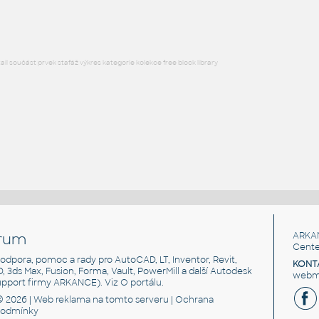
RFA
Osvětlení
l součást prvek stafáž výkres kategorie kolekce free block library
rum
ARKA
Cente
, podpora, pomoc a rady pro AutoCAD, LT, Inventor, Revit,
KONT
3D, 3ds Max, Fusion, Forma, Vault, PowerMill a další Autodesk
webma
support firmy ARKANCE). Viz
O portálu
.
© 2026 |
Web reklama
na tomto serveru |
Ochrana
podmínky