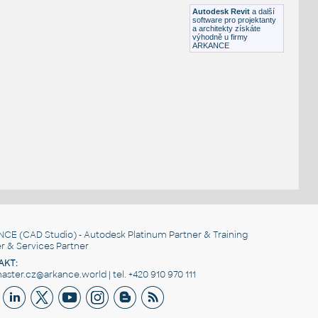
DWG
Osvětlení
Autodesk Revit
a další
software pro projektanty
a architekty získáte
výhodně u firmy
ARKANCE
NCE
(CAD Studio) - Autodesk Platinum Partner & Training
r & Services Partner
AKT:
ster.cz@arkance.world | tel. +420 910 970 111