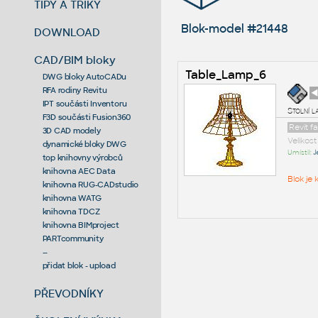
TIPY A TRIKY
Blok-model #21448
DOWNLOAD
CAD/BIM bloky
Table_Lamp_6
DWG bloky AutoCADu
RFA rodiny Revitu
◄
IPT součásti Inventoru
Stolní l
F3D součásti Fusion360
Revit f
3D CAD modely
Velikos
dynamické bloky DWG
Umístil:
J
top knihovny výrobců
knihovna AEC Data
Blok je
knihovna RUG-CADstudio
knihovna WATG
knihovna TDCZ
knihovna BIMproject
PARTcommunity
--
přidat blok - upload
PŘEVODNÍKY