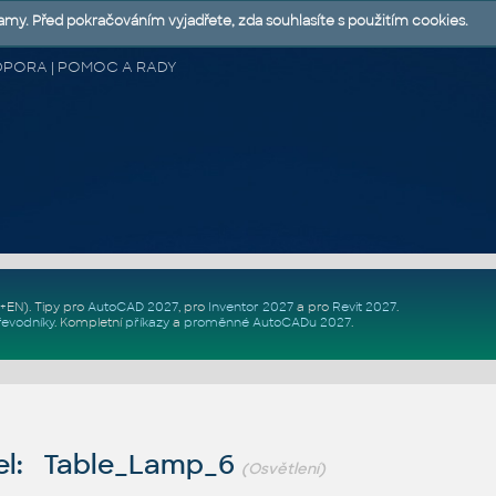
lamy. Před pokračováním vyjadřete, zda souhlasíte s použitím cookies.
 PODPORA | POMOC A RADY
Z+EN)
. Tipy pro
AutoCAD 2027
, pro
Inventor 2027
a pro
Revit 2027
.
řevodníky
.
Kompletní
příkazy
a
proměnné AutoCADu 2027
.
el: Table_Lamp_6
(Osvětlení)